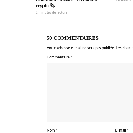
1 minutes d
crypto 🗞️
1 minutes de lecture
50 COMMENTAIRES
Votre adresse e-mail ne sera pas publiée.
Les champ
Commentaire
*
Nom
*
E-mail
*