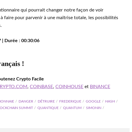
tionnaire qui pourrait changer notre façon de voir
 à faire pour parvenir à une maîtrise totale, les possibilités
.
 | Durée : 00:30:06
rançais !
outenez Crypto Facile
RYPTO.COM
,
COINBASE
,
COINHOUSE
et
BINANCE
ONNAIE
DANGER
DÉTRUIRE
FREDERIQUE
GOOGLE
HASH
LOCKCHAIN SUMMIT
QUANTIQUE
QUANTUM
SIMONIN