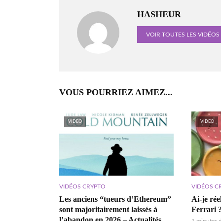
HASHEUR
VOIR TOUTES LES VIDÉOS
VOUS POURRIEZ AIMEZ...
VIDEO
VIDEO
VIDÉOS CRYPTO
VIDÉOS C
Les anciens “tueurs d’Ethereum”
Ai-je ré
sont majoritairement laissés à
Ferrari 
l’abandon en 2026 – Actualités