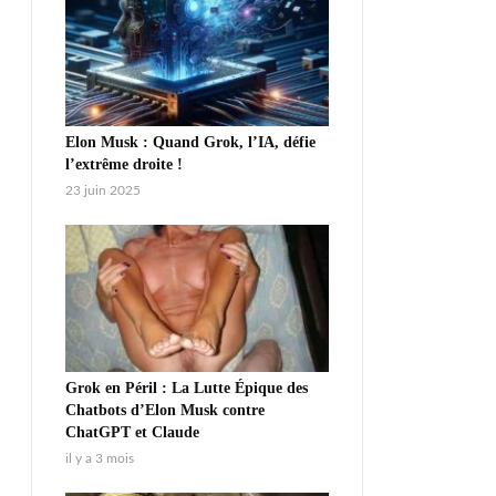
Elon Musk : Quand Grok, l’IA, défie
l’extrême droite !
23 juin 2025
Grok en Péril : La Lutte Épique des
Chatbots d’Elon Musk contre
ChatGPT et Claude
il y a 3 mois