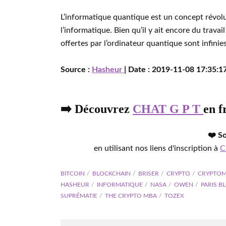
L’informatique quantique est un concept révolu
l’informatique. Bien qu’il y ait encore du travail
offertes par l’ordinateur quantique sont infinies
Source :
Hasheur
| Date : 2019-11-08 17:35:17
➡️ Découvrez
CHAT G P T
en f
❤️ S
en utilisant nos liens d'inscription à
C
BITCOIN
BLOCKCHAIN
BRISER
CRYPTO
CRYPTOM
HASHEUR
INFORMATIQUE
NASA
OWEN
PARIS B
SUPRÉMATIE
THE CRYPTO MBA
TOZEX