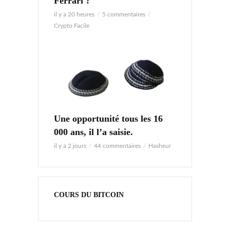
Ferrari ?
il y a 20 heures
5 commentaires
Crypto Facile
Une opportunité tous les 16
000 ans, il l’a saisie.
il y a 2 jours
44 commentaires
Hasheur
COURS DU BITCOIN