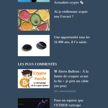
Actualités crypto 🗞️
Ai-je réellement acquis
une Ferrari ?
Une opportunité tous les
16 000 ans, il l’a saisie.
LES PLUS COMMENTÉS
🚨 Alerte Bullrun : À la
limite de craquer avant
la fin + je pète un câble
(un peu)
50 commentaires
Peut-on espérer que
l’ETHER rattrape