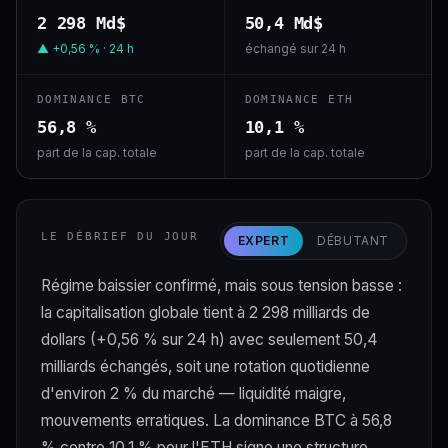
2 298 Md$
50,4 Md$
▲ +0,56 % · 24 h
échangé sur 24 h
DOMINANCE BTC
DOMINANCE ETH
56,8 %
10,1 %
part de la cap. totale
part de la cap. totale
LE DÉBRIEF DU JOUR
EXPERT
DÉBUTANT
Régime baissier confirmé, mais sous tension basse :
la capitalisation globale tient à 2 298 milliards de
dollars (+0,56 % sur 24 h) avec seulement 50,4
milliards échangés, soit une rotation quotidienne
d'environ 2 % du marché — liquidité maigre,
mouvements erratiques. La dominance BTC à 56,8
% contre 10,1 % pour l'ETH signe une structure