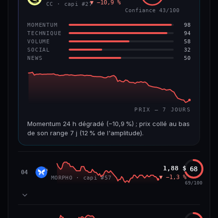
▼ −10,9 %
VAR. 7 J
VAR. 30 J
CC · capi #27
Confiance 43/100
−4,5 %
−8,8 %
98
MOMENTUM
VS ATH
RANG CAPI.
94
TECHNIQUE
−96,0 %
#97
58
VOLUME
32
SOCIAL
50
NEWS
67/100
CONFIANCE
PRIX — 7 JOURS
Momentum 24 h dégradé (−10,9 %) ; prix collé au bas
de son range 7 j (12 % de l'amplitude).
CAP. MARCHÉ
VOLUME 24 H
3,5 Md$
19,6 M$
Morpho
1,88 $
68
MORP
04
▼ −1,3 %
MORPHO · capi #57
VAR. 7 J
VAR. 30 J
69/100
−24,7 %
−28,7 %
VS ATH
RANG CAPI.
84
MOMENTUM