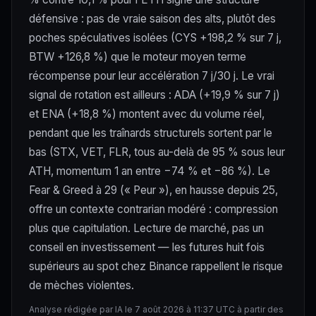
défensive : pas de vraie saison des alts, plutôt des
poches spéculatives isolées (CYS +198,2 % sur 7 j,
BTW +126,8 %) que le moteur moyen terme
récompense pour leur accélération 7 j/30 j. Le vrai
signal de rotation est ailleurs : ADA (+19,9 % sur 7 j)
et ENA (+18,8 %) montent avec du volume réel,
pendant que les traînards structurels sortent par le
bas (STX, VET, FLR, tous au-delà de 95 % sous leur
ATH, momentum 1 an entre −74 % et −86 %). Le
Fear & Greed à 29 (« Peur »), en hausse depuis 25,
offre un contexte contrarian modéré : compression
plus que capitulation. Lecture de marché, pas un
conseil en investissement — les futures huit fois
supérieurs au spot chez Binance rappellent le risque
de mèches violentes.
Analyse rédigée par IA le 7 août 2026 à 11:37 UTC à partir des