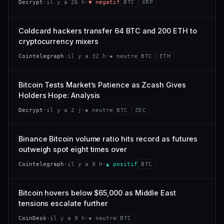
Decrypt
·
il y a 26 h
·
▼ négatif
BTC
XRP
−0,4 %
−2,9 %
CAP. MARCHÉ
VOLUME 24 H
318 M$
26,4 M$
VS ATH
RANG CAPI.
Coldcard hackers transfer 64 BTC and 200 ETH to
−94,7 %
#101
VAR. 7 J
VAR. 30 J
cryptocurrency mixers
−22,6 %
+53,4 %
66/100
CONFIANCE
Cointelegraph
·
il y a 32 h
·
▪ neutre
BTC
ETH
VS ATH
RANG CAPI.
−47,7 %
#120
Bitcoin Tests Market’s Patience as Zcash Gives
Holders Hope: Analysis
38/100
CONFIANCE
Decrypt
·
il y a 2 j
·
▪ neutre
BTC
ZEC
Binance Bitcoin volume ratio hits record as futures
outweigh spot eight times over
Cointelegraph
·
il y a 9 h
·
▲ positif
BTC
Bitcoin hovers below $65,000 as Middle East
tensions escalate further
CoinDesk
·
il y a 9 h
·
▪ neutre
BTC