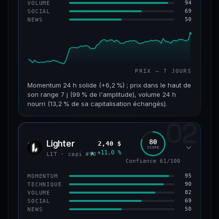
94
VOLUME
69
SOCIAL
50
NEWS
PRIX — 7 JOURS
Momentum 24 h solide (+6,2 %) ; prix dans le haut de
son range 7 j (99 % de l'amplitude), volume 24 h
nourri (13,2 % de sa capitalisation échangés).
02
CAP. MARCHÉ
VOLUME 24 H
955 M$
126 M$
80
Lighter
2,40 $
LIT
SCORE
▲ +11,0 %
VAR. 7 J
VAR. 30 J
LIT · capi #90
+18,8 %
+32,8 %
Confiance 61/100
95
MOMENTUM
VS ATH
RANG CAPI.
90
TECHNIQUE
−93,6 %
#68
82
VOLUME
69
SOCIAL
50
NEWS
64/100
CONFIANCE