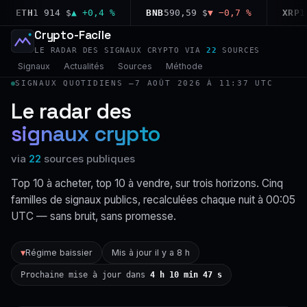
ETH
1 914 $
▲ +0,4 %
BNB
590,59 $
▼ −0,7 %
XRP
1,03
Crypto-Facile
LE RADAR DES SIGNAUX CRYPTO VIA
22
SOURCES
Signaux
Actualités
Sources
Méthode
SIGNAUX QUOTIDIENS —
7 AOÛT 2026 À 11:37 UTC
Le radar des
signaux crypto
via
22
sources publiques
Top 10 à acheter, top 10 à vendre, sur trois horizons. Cinq
familles de signaux publics, recalculées chaque nuit à 00:05
UTC — sans bruit, sans promesse.
Régime baissier
Mis à jour il y a 8 h
▼
Prochaine mise à jour dans
4 h 10 min 46 s