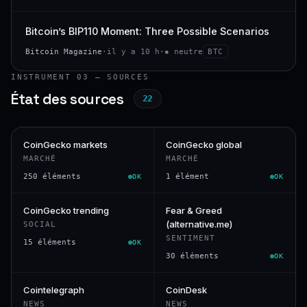
Bitcoin’s BIP110 Moment: Three Possible Scenarios
Bitcoin Magazine
·
il y a 10 h
·
▪ neutre
BTC
INSTRUMENT 03 — SOURCES
État des sources
22
CoinGecko markets
CoinGecko global
MARCHÉ
MARCHÉ
250 éléments
1 élément
OK
OK
CoinGecko trending
Fear & Greed
(alternative.me)
SOCIAL
SENTIMENT
15 éléments
OK
30 éléments
OK
Cointelegraph
CoinDesk
NEWS
NEWS