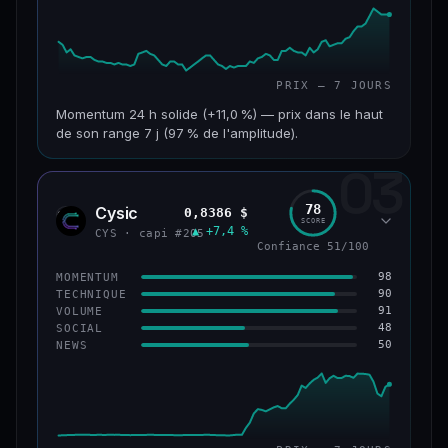
PRIX — 7 JOURS
Momentum 24 h solide (+11,0 %) — prix dans le haut
de son range 7 j (97 % de l'amplitude).
03
CAP. MARCHÉ
VOLUME 24 H
601 M$
47,5 M$
78
Cysic
0,8386 $
CYS
SCORE
▲ +7,4 %
VAR. 7 J
VAR. 30 J
CYS · capi #205
Confiance 51/100
+10,1 %
+2,1 %
98
MOMENTUM
VS ATH
RANG CAPI.
90
TECHNIQUE
−69,5 %
#90
91
VOLUME
48
SOCIAL
50
NEWS
61/100
CONFIANCE