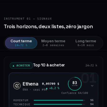
INSTRUMENT 01 — SIGNAUX
Trois horizons, deux listes, zéro jargon
Court terme
Moyen terme
Long terme
24–72 h
2–8 semaines
6–18 mois
Top 10 à acheter
▲ ACHETER
24–72 h
01
83
Ethena
0,09709 $
ENA
SCORE
▲ +6,2 %
ENA · capi #68
Confiance 64/100
96
MOMENTUM
94
TECHNIQUE