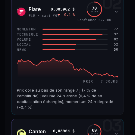
02
1,3 Md$
7,5 M$
70
Flare
0,005962 $
FLR
SCORE
▼ −0,4 %
VAR. 7 J
VAR. 30 J
FLR · capi #97
−4,8 %
+2,5 %
Confiance 67/100
72
MOMENTUM
VS ATH
RANG CAPI.
92
TECHNIQUE
−45,9 %
#56
82
VOLUME
52
SOCIAL
50
NEWS
65/100
CONFIANCE
PRIX — 7 JOURS
Prix collé au bas de son range 7 j (7 % de
l'amplitude) ; volume 24 h atone (0,4 % de sa
capitalisation échangés), momentum 24 h dégradé
(−0,4 %).
03
CAP. MARCHÉ
VOLUME 24 H
518 M$
1,8 M$
69
Canton
0,08964 $
CC
SCORE