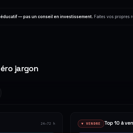
 éducatif — pas un conseil en investissement.
Faites vos propres 
zéro jargon
Top 10 à ve
24–72 h
▼ VENDRE