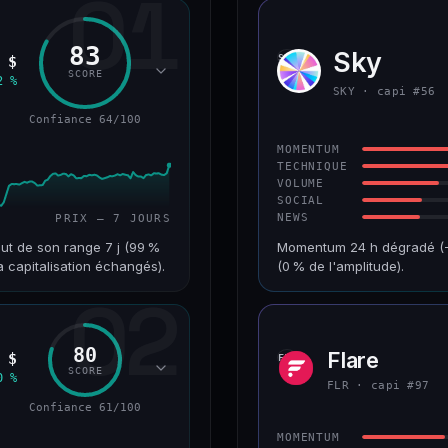
01
83
Sky
SKY
 $
SCORE
2 %
SKY · capi #56
Confiance 64/100
MOMENTUM
TECHNIQUE
VOLUME
SOCIAL
NEWS
PRIX — 7 JOURS
ut de son range 7 j (99 %
Momentum 24 h dégradé (−4
a capitalisation échangés).
(0 % de l'amplitude).
02
VAR. 7 J
CAP. MARCHÉ
+18,8 %
1,3 Md$
80
Flare
 $
FLR
RANG CAPI.
VAR. 30 J
SCORE
0 %
#68
+2,5 %
FLR · capi #97
Confiance 61/100
64/100
CONFIANCE
MOMENTUM