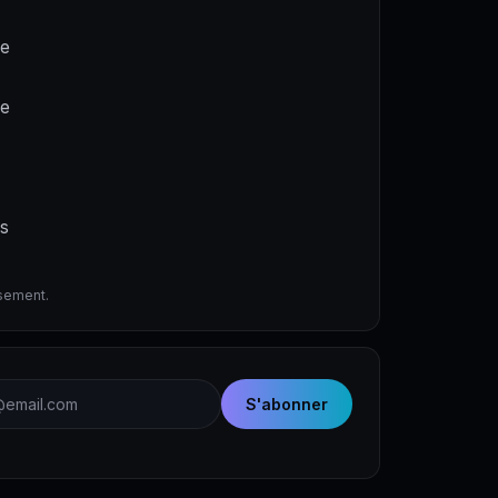
ne
de
es
ssement.
email
S'abonner