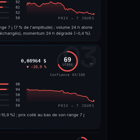
92
82
52
50
PRIX — 7 JOURS
nge 7 j (7 % de l'amplitude) ; volume 24 h atone
on échangés), momentum 24 h dégradé (−0,4 %).
03
VOLUME 24 H
VAR. 7 J
1,8 M$
−4,5 %
69
0,08964 $
VS ATH
RANG CAPI.
SCORE
▼ −10,9 %
−96,0 %
#97
Confiance 43/100
67/100
98
94
58
32
50
PRIX — 7 JOURS
,9 %) ; prix collé au bas de son range 7 j
VOLUME 24 H
VAR. 7 J
19,6 M$
−24,7 %