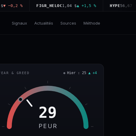
−0,2 %
FIGR_HELOC
1,04 $
▲ +1,5 %
HYPE
56,67 $
▲ +
Signaux
Actualités
Sources
Méthode
Hier : 25
▲ +4
FEAR & GREED
29
PEUR