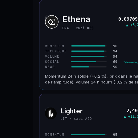
Ethena
ENA
0,09709
▲ +6,
ENA · capi #68
96
MOMENTUM
94
TECHNIQUE
94
VOLUME
69
SOCIAL
50
NEWS
Momentum 24 h solide (+6,2 %) ; prix dans le ha
de l'amplitude), volume 24 h nourri (13,2 % de s
CAP. MARCHÉ
VOLUME 24 H
955 M$
126 M$
Lighter
2,40
LIT
VAR. 30 J
VS ATH
▲ +11,
+32,8 %
−93,6 %
LIT · capi #90
CONFIANCE
95
MOMENTUM