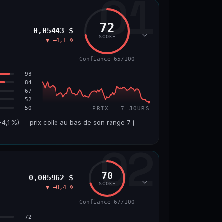
01
72
0,05443 $
SCORE
▼ −4,1 %
Confiance 65/100
93
84
67
52
50
PRIX — 7 JOURS
,1 %) — prix collé au bas de son range 7 j
02
VOLUME 24 H
VAR. 7 J
7,5 M$
−4,8 %
70
0,005962 $
VS ATH
RANG CAPI.
SCORE
▼ −0,4 %
−45,9 %
#56
Confiance 67/100
65/100
72