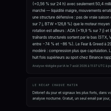
(+0,56 % sur 24 h) avec seulement 50,4 milli
marché — liquidité maigre, mouvements errat
une structure défensive : pas de vraie saison
sur 7 j, BTW +126,8 %) que le moteur moyen te
rotation est ailleurs : ADA (+19,9 % sur 7 j)
traînards structurels sortent par le bas (ST
entre −74 % et −86 %). Le Fear & Greed à 29 
modéré : compression plus que capitulation. 
huit fois supérieurs au spot chez Binance rapp
Analyse rédigée par IA le 7 août 2026 à 11:37 UTC à p
LE RÉCAP CHAQUE MATIN
Débrief du jour et signaux les plus forts, dans 
analyse nocturne. Gratuit, un seul email par jour,