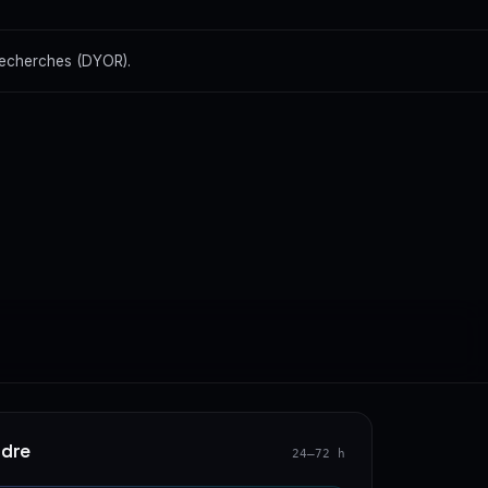
recherches (DYOR).
ndre
24–72 h