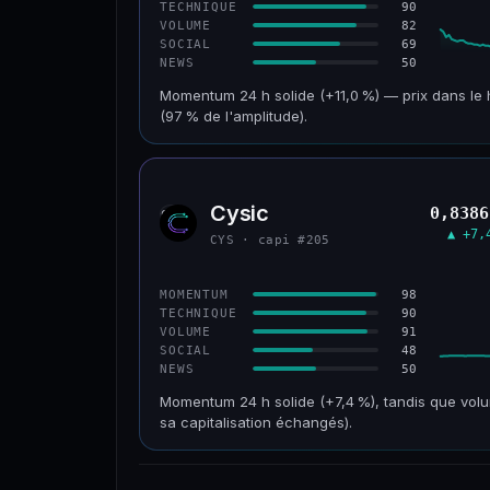
90
TECHNIQUE
82
VOLUME
69
SOCIAL
50
NEWS
Momentum 24 h solide (+11,0 %) — prix dans le 
(97 % de l'amplitude).
CAP. MARCHÉ
VOLUME 24 H
601 M$
47,5 M$
Cysic
0,8386
CYS
VAR. 30 J
VS ATH
▲ +7,
CYS · capi #205
+2,1 %
−69,5 %
CONFIANCE
98
MOMENTUM
90
TECHNIQUE
91
VOLUME
48
SOCIAL
50
NEWS
Momentum 24 h solide (+7,4 %), tandis que volu
sa capitalisation échangés).
CAP. MARCHÉ
VOLUME 24 H
134 M$
62,3 M$