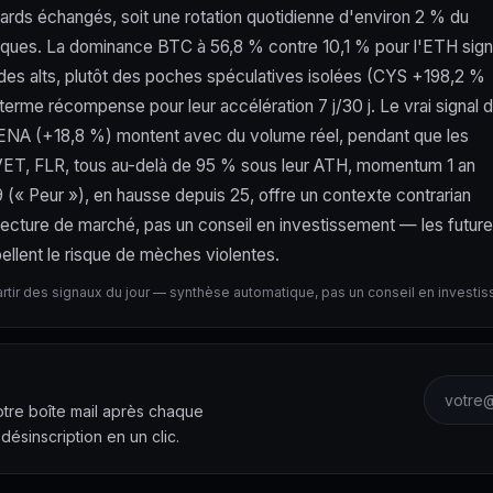
ards échangés, soit une rotation quotidienne d'environ 2 % du
iques. La dominance BTC à 56,8 % contre 10,1 % pour l'ETH sig
 des alts, plutôt des poches spéculatives isolées (CYS +198,2 %
rme récompense pour leur accélération 7 j/30 j. Le vrai signal 
 et ENA (+18,8 %) montent avec du volume réel, pendant que les
X, VET, FLR, tous au-delà de 95 % sous leur ATH, momentum 1 an
(« Peur »), en hausse depuis 25, offre un contexte contrarian
Lecture de marché, pas un conseil en investissement — les futur
ellent le risque de mèches violentes.
artir des signaux du jour — synthèse automatique, pas un conseil en investi
Adresse 
votre boîte mail après chaque
 désinscription en un clic.