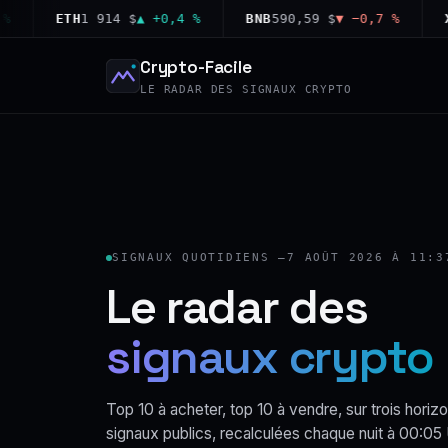
ETH
1 914 $
▲ +0,4 %
BNB
590,59 $
▼ −0,7 %
XRP
1
Crypto-Facile
LE RADAR DES SIGNAUX CRYPTO
SIGNAUX QUOTIDIENS —
7 AOÛT 2026 À 11:3
Le radar des
signaux crypto
Top 10 à acheter, top 10 à vendre, sur trois horizo
signaux publics, recalculées chaque nuit à 00:05