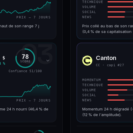
TECHNIQUE
VOLUME
SOCIAL
NEWS
PRIX — 7 JOURS
haut de son range 7 j
Prix collé au bas de son ra
(0,4 % de sa capitalisati
03
VAR. 7 J
CAP. MARCHÉ
+10,1 %
518 M$
78
Canton
 $
CC
RANG CAPI.
VAR. 30 J
SCORE
4 %
CC · capi #27
#90
−8,8 %
Confiance 51/100
61/100
CONFIANCE
MOMENTUM
TECHNIQUE
VOLUME
SOCIAL
NEWS
PRIX — 7 JOURS
me 24 h nourri (46,4 % de
Momentum 24 h dégradé (−10
(12 % de l'amplitude).
VAR. 7 J
CAP. MARCHÉ
+198,2 %
3,5 Md$