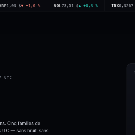
,03 $
▼ −1,0 %
SOL
73,51 $
▲ +0,3 %
TRX
0,3267 $
▼ 
7 UTC
ns. Cinq familles de
 UTC — sans bruit, sans