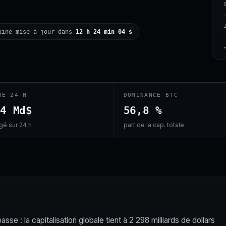
aine mise à jour dans
12 h 24 min 03 s
ME 24 H
DOMINANCE BTC
,4 Md$
56,8 %
é sur 24 h
part de la cap. totale
se : la capitalisation globale tient à 2 298 milliards de dollars