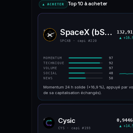
Top 10 à acheter
▲ ACHETER
SpaceX (bStocks T
SPCX
132,91
▲ +16,
SPCXB · capi #220
97
MOMENTUM
92
TECHNIQUE
97
VOLUME
48
SOCIAL
50
NEWS
Momentum 24 h solide (+16,9 %), appuyé par vo
de sa capitalisation échangés).
CAP. MARCHÉ
VOLUME 24 H
125 M$
179 M$
Cysic
0,9446
CYS
VAR. 30 J
VS ATH
▲ +14,
−10,2 %
−42,1 %
CYS · capi #193