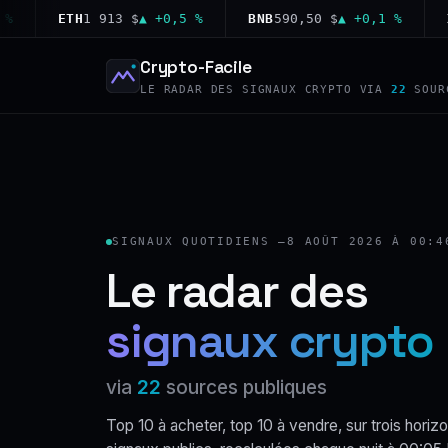
ETH
1 913 $
▲ +0,5 %
BNB
590,50 $
▲ +0,1 %
XRP
1
Crypto-Facile
LE RADAR DES SIGNAUX CRYPTO VIA
22
SOUR
SIGNAUX QUOTIDIENS —
8 AOÛT 2026 À 00:4
Le radar des
signaux crypto
via
22
sources publiques
Top 10 à acheter, top 10 à vendre, sur trois horizo