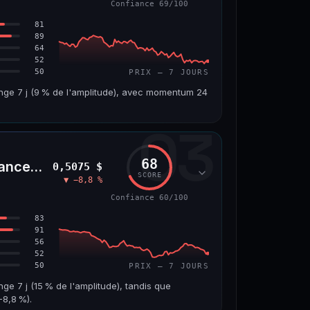
Confiance 69/100
66/100
81
89
64
52
50
PRIX — 7 JOURS
ange 7 j (9 % de l'amplitude), avec momentum 24
03
VOLUME 24 H
VAR. 7 J
4,5 M$
−6,2 %
68
nceLife)
0,5075 $
VS ATH
RANG CAPI.
SCORE
▼ −8,8 %
7
−96,6 %
#143
Confiance 60/100
69/100
83
91
56
52
50
PRIX — 7 JOURS
nge 7 j (15 % de l'amplitude), tandis que
8,8 %).