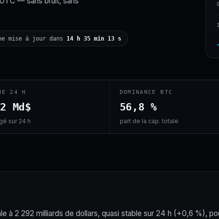
 UTC — sans bruit, sans
ne mise à jour dans
14 h 35 min 12 s
ME 24 H
DOMINANCE BTC
,2 Md$
56,8 %
é sur 24 h
part de la cap. totale
le à 2 292 milliards de dollars, quasi stable sur 24 h (+0,6 %), po