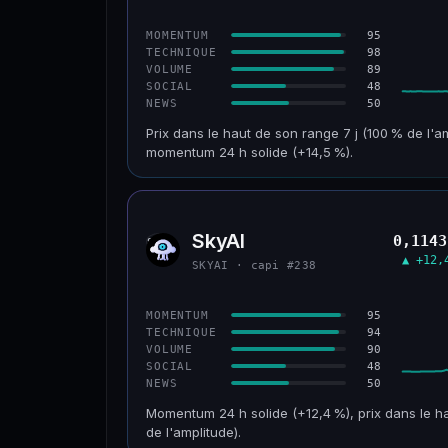
CONFIANCE
95
MOMENTUM
98
TECHNIQUE
89
VOLUME
48
SOCIAL
50
NEWS
Prix dans le haut de son range 7 j (100 % de l'a
momentum 24 h solide (+14,5 %).
CAP. MARCHÉ
VOLUME 24 H
152 M$
34,0 M$
SkyAI
0,1143
SKYA
VAR. 30 J
VS ATH
▲ +12,
SKYAI · capi #238
+211,4 %
−3,2 %
CONFIANCE
95
MOMENTUM
94
TECHNIQUE
90
VOLUME
48
SOCIAL
50
NEWS
Momentum 24 h solide (+12,4 %), prix dans le ha
de l'amplitude).