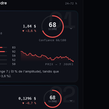
ndre
24–72 h
01
68
1,84 $
SCORE
▼ −3,6 %
58
Confiance 66/100
83
92
59
52
50
PRIX — 7 JOURS
nge 7 j (0 % de l'amplitude), tandis que
3,6 %).
02
VOLUME 24 H
VAR. 7 J
10,7 M$
−8,0 %
68
0,1296 $
VS ATH
RANG CAPI.
SCORE
▼ −0,7 %
−55,9 %
#58