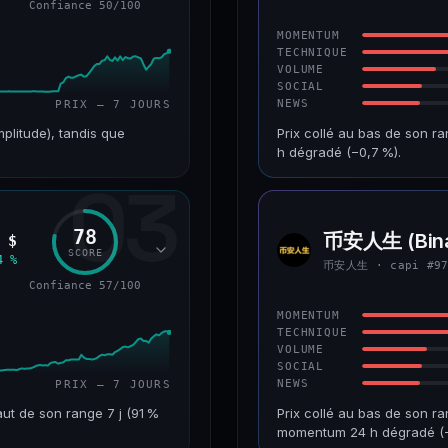
Confiance 50/100
43/100
CONFIANCE
MOMENTUM
TECHNIQUE
VOLUME
SOCIAL
NEWS
PRIX — 7 JOURS
mplitude), tandis que
Prix collé au bas de son r
h dégradé (−0,7 %).
03
VAR. 7 J
CAP. MARCHÉ
+226,0 %
241 M$
78
币安人生 (Bina
 $
币安人
RANG CAPI.
VAR. 30 J
SCORE
生
4 %
币安人生 · capi #9
#193
−22,2 %
Confiance 57/100
50/100
CONFIANCE
MOMENTUM
TECHNIQUE
VOLUME
SOCIAL
NEWS
PRIX — 7 JOURS
ut de son range 7 j (91 %
Prix collé au bas de son ra
momentum 24 h dégradé (−