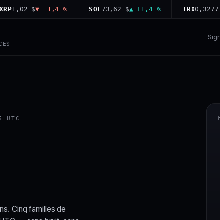
,02 $
▼ −1,4 %
SOL
73,62 $
▲ +1,4 %
TRX
0,3277 $
▲ 
Sig
CES
6 UTC
ns. Cinq familles de