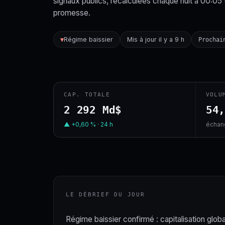
signaux publics, recalculées chaque nuit à 00:05
promesse.
Régime baissier
Mis à jour il y a 9 h
▼
Prochai
CAP. TOTALE
VOLU
2 292 Md$
54
▲ +0,60 % · 24 h
échang
LE DÉBRIEF DU JOUR
Régime baissier confirmé : capitalisation globa