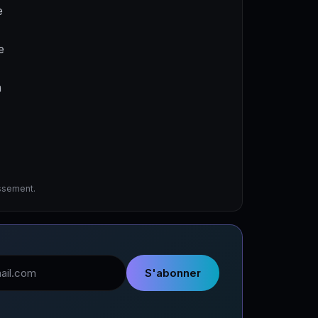
e
e
a
issement.
l
S'abonner