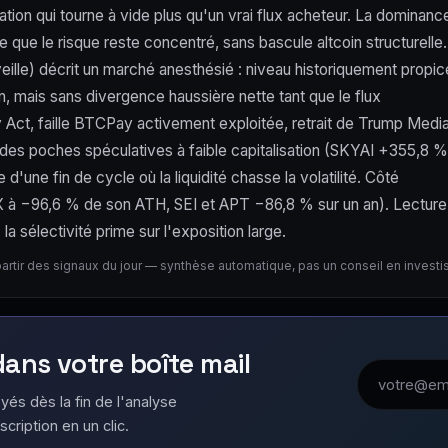
tion qui tourne à vide plus qu'un vrai flux acheteur. La dominanc
que le risque reste concentré, sans bascule altcoin structurelle.
eille) décrit un marché anesthésié : niveau historiquement propic
n, mais sans divergence haussière nette tant que le flux
ity Act, faille BTCPay activement exploitée, retrait de Trump Medi
es poches spéculatives à faible capitalisation (SKYAI +355,8 %
'une fin de cycle où la liquidité chasse la volatilité. Côté
STX à −96,6 % de son ATH, SEI et APT −86,8 % sur un an). Lecture
a sélectivité prime sur l'exposition large.
partir des signaux du jour — synthèse automatique, pas un conseil en invest
 dans votre boîte mail
Adresse emai
yés dès la fin de l'analyse
scription en un clic.