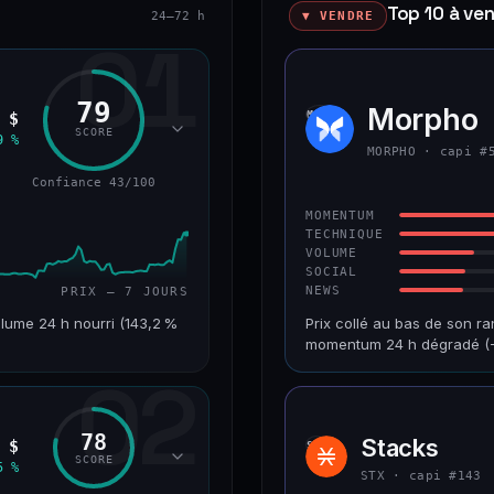
Top 10 à ve
24–72 h
▼ VENDRE
01
79
okenized Stock)
Morpho
MORP
 $
SCORE
9 %
MORPHO · capi #
Confiance 43/100
MOMENTUM
TECHNIQUE
VOLUME
SOCIAL
NEWS
PRIX — 7 JOURS
lume 24 h nourri (143,2 %
Prix collé au bas de son ra
momentum 24 h dégradé (−
02
VAR. 7 J
CAP. MARCHÉ
+24,2 %
1,2 Md$
78
Stacks
 $
STX
RANG CAPI.
VAR. 30 J
SCORE
5 %
#220
−9,9 %
STX · capi #143