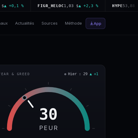
+0,1 %
FIGR_HELOC
1,03 $
▲ +2,3 %
HYPE
53,88 $
▼ −
naux
Actualités
Sources
Méthode
App
Hier : 29
▲ +1
FEAR & GREED
30
PEUR