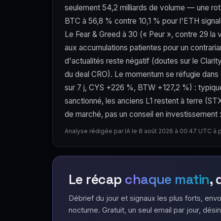
seulement 54,2 milliards de volume — une rota
BTC à 56,8 % contre 10,1 % pour l'ETH signale 
Le Fear & Greed à 30 (« Peur », contre 29 la v
aux accumulations patientes pour un contraria
d'actualités reste négatif (doutes sur le Clar
du deal CRO). Le momentum se réfugie dans d
sur 7 j, CYS +226 %, BTW +127,2 %) : typique d
sanctionné, les anciens L1 restent à terre (
de marché, pas un conseil en investissement : l
Analyse rédigée par IA le 8 août 2026 à 00:47 UTC à 
Le récap
chaque matin
,
Débrief du jour et signaux les plus forts, envo
nocturne. Gratuit, un seul email par jour, désin