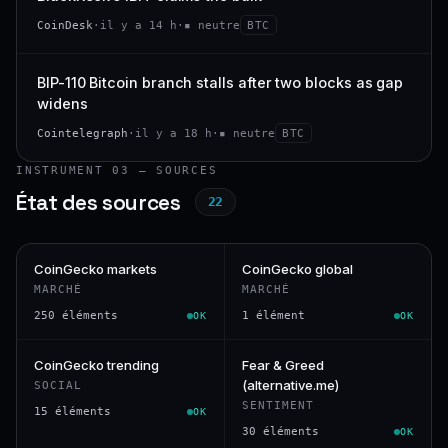
CoinDesk
·
il y a 14 h
·
▪ neutre
BTC
BIP-110 Bitcoin branch stalls after two blocks as gap
widens
Cointelegraph
·
il y a 18 h
·
▪ neutre
BTC
INSTRUMENT 03 — SOURCES
État des sources
22
CoinGecko markets
CoinGecko global
MARCHÉ
MARCHÉ
250 éléments
1 élément
OK
OK
CoinGecko trending
Fear & Greed
(alternative.me)
SOCIAL
SENTIMENT
15 éléments
OK
30 éléments
OK