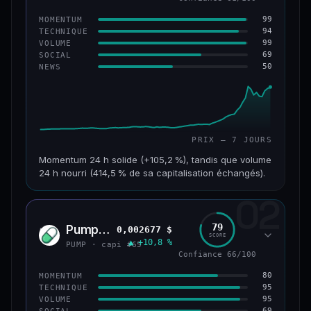
99
MOMENTUM
94
TECHNIQUE
99
VOLUME
69
SOCIAL
50
NEWS
PRIX — 7 JOURS
Momentum 24 h solide (+105,2 %), tandis que volume
24 h nourri (414,5 % de sa capitalisation échangés).
02
CAP. MARCHÉ
VOLUME 24 H
171 M$
708 M$
79
Pump.fun
0,002677 $
PUMP
SCORE
▲ +10,8 %
VAR. 7 J
VAR. 30 J
PUMP · capi #65
+1 075,3 %
+1 610,9 %
Confiance 66/100
80
MOMENTUM
VS ATH
RANG CAPI.
95
TECHNIQUE
−28,0 %
#179
95
VOLUME
69
SOCIAL