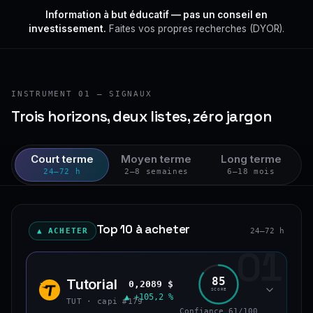
Information à but éducatif — pas un conseil en
investissement.
Faites vos propres recherches (DYOR).
INSTRUMENT 01 — SIGNAUX
Trois horizons, deux listes, zéro jargon
Court terme
Moyen terme
Long terme
24–72 h
2–8 semaines
6–18 mois
Top 10 à acheter
▲ ACHETER
24–72 h
01
85
Tutorial
0,2089 $
TUT
SCORE
▲ +105,2 %
TUT · capi #179
Confiance 61/100