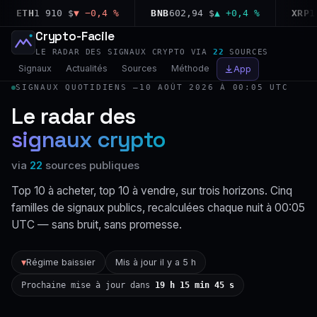
ETH
1 910 $
▼ −0,4 %
BNB
602,94 $
▲ +0,4 %
XRP
1,03
Crypto-Facile
LE RADAR DES SIGNAUX CRYPTO VIA
22
SOURCES
Signaux
Actualités
Sources
Méthode
App
SIGNAUX QUOTIDIENS —
10 AOÛT 2026 À 00:05 UTC
Le radar des
signaux crypto
via
22
sources publiques
Top 10 à acheter, top 10 à vendre, sur trois horizons. Cinq
familles de signaux publics, recalculées chaque nuit à 00:05
UTC — sans bruit, sans promesse.
Régime baissier
Mis à jour il y a 5 h
▼
Prochaine mise à jour dans
19 h 15 min 44 s