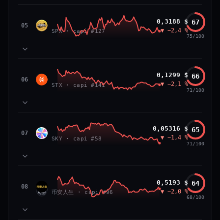
VS ATH
RANG CAPI.
81
MOMENTUM
−84,0 %
#26
SPX6900
0,3188 $
67
87
TECHNIQUE
SPX
05
▼ −2,4 %
71
SPX · capi #127
VOLUME
75/100
66/100
CONFIANCE
39
SOCIAL
50
NEWS
83
MOMENTUM
Stacks
0,1299 $
66
64
TECHNIQUE
STX
06
▼ −2,1 %
72
STX · capi #141
VOLUME
71/100
52
SOCIAL
50
NEWS
PRIX — 7 JOURS
Prix collé au bas de son range 7 j (20 % de l'amplitude),
83
MOMENTUM
momentum 24 h dégradé (−2,7 %) et volume 24 h atone
Sky
0,05316 $
65
81
TECHNIQUE
SKY
07
(0,3 % de sa capitalisation échangés).
▼ −1,4 %
54
SKY · capi #58
VOLUME
71/100
52
SOCIAL
50
CAP. MARCHÉ
VOLUME 24 H
NEWS
PRIX — 7 JOURS
2,3 Md$
5,7 M$
Momentum 24 h dégradé (−2,4 %), tandis que volume 24
65
MOMENTUM
h atone (1,0 % de sa capitalisation échangés).
币安人生 (BinanceLife)
0,5193 $
64
VAR. 7 J
VAR. 30 J
90
TECHNIQUE
币安
08
▼ −2,0 %
72
−12,5 %
−14,0 %
币安人生 · capi #96
VOLUME
人生
68/100
CAP. MARCHÉ
VOLUME 24 H
52
SOCIAL
297 M$
2,9 M$
50
NEWS
PRIX — 7 JOURS
VS ATH
RANG CAPI.