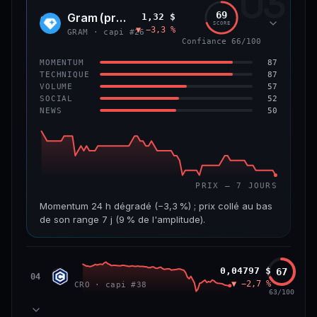
03
299 M$
4,0 M$
69
Gram (prev. Toncoin)
1,32 $
GRAM
SCORE
▼ −3,3 %
VAR. 7 J
VAR. 30 J
GRAM · capi #26
Confiance 66/100
−8,0 %
−42,0 %
87
MOMENTUM
VS ATH
RANG CAPI.
87
TECHNIQUE
−84,8 %
#125
57
VOLUME
52
SOCIAL
50
NEWS
59/100
CONFIANCE
PRIX — 7 JOURS
Momentum 24 h dégradé (−3,3 %) ; prix collé au bas
de son range 7 j (9 % de l'amplitude).
CAP. MARCHÉ
VOLUME 24 H
3,6 Md$
15,5 M$
Cronos
0,04797 $
67
CRO
04
▼ −2,7 %
CRO · capi #38
VAR. 7 J
VAR. 30 J
63/100
−7,5 %
−20,7 %