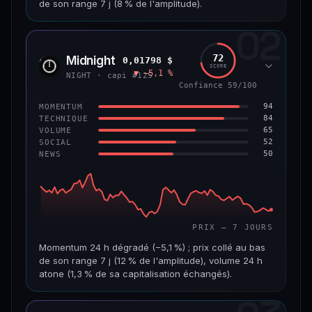
de son range 7 j (8 % de l'amplitude).
69/100
CONFIANCE
02
CAP. MARCHÉ
VOLUME 24 H
1,5 Md$
5,7 M$
72
Midnight
0,01798 $
NIGH
SCORE
▼ −5,1 %
VAR. 7 J
VAR. 30 J
NIGHT · capi #125
−7,5 %
−16,9 %
Confiance 59/100
94
MOMENTUM
VS ATH
RANG CAPI.
84
TECHNIQUE
−80,6 %
#50
65
VOLUME
52
SOCIAL
50
NEWS
65/100
CONFIANCE
PRIX — 7 JOURS
Momentum 24 h dégradé (−5,1 %) ; prix collé au bas
de son range 7 j (12 % de l'amplitude), volume 24 h
atone (1,3 % de sa capitalisation échangés).
CAP. MARCHÉ
VOLUME 24 H