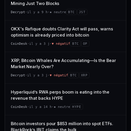
VAR. 7 J
VAR. 30 J
Mining Just Two Blocks
; prix collé au bas de son range 7 j (0 % de l'amplitude),
68/100
CONFIANCE
−3,0 %
−4,1 %
momentum 24 h dégradé (−2,7 %).
Decrypt
·
il y a 9 h
·
▪ neutre
BTC
JST
VS ATH
RANG CAPI.
CAP. MARCHÉ
VOLUME 24 H
−97,7 %
#79
21,1 Md$
3,8 M$
OKX's Rafique doubts Clarity Act will pass, warns
optimism is already priced into bitcoin
57/100
CONFIANCE
VAR. 7 J
VAR. 30 J
CoinDesk
·
il y a 3 j
·
▼ négatif
BTC
OP
0,0 %
−3,2 %
VS ATH
RANG CAPI.
XRP, Bitcoin Whales Are Accumulating—Is the Bear
−5,6 %
#9
Market Nearly Over?
72/100
CONFIANCE
Decrypt
·
il y a 3 j
·
▼ négatif
BTC
XRP
Hyperliquid’s RWA perps boom is eating into the
revenue that backs HYPE
CoinDesk
·
il y a 14 h
·
▪ neutre
HYPE
Bitcoin investors pour $853 million into spot ETFs.
BlackRock’s IBIT claims the bulk