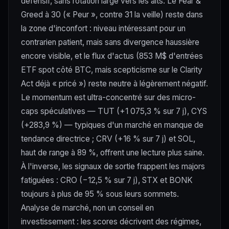
défensif, sans rotation large vers les alts. Le Fear &
Greed à 30 (« Peur », contre 31 la veille) reste dans
la zone d'inconfort : niveau intéressant pour un
contrarien patient, mais sans divergence haussière
encore visible, et le flux d'actus (853 M$ d'entrées
ETF spot côté BTC, mais scepticisme sur le Clarity
Act déjà « pricé ») reste neutre à légèrement négatif.
Le momentum est ultra-concentré sur des micro-
caps spéculatives — TUT (+1 075,3 % sur 7 j), CYS
(+283,9 %) — typiques d'un marché en manque de
tendance directrice ; CRV (+16 % sur 7 j) et SOL,
haut de range à 89 %, offrent une lecture plus saine.
À l'inverse, les signaux de sortie frappent les majors
fatiguées : CRO (−12,5 % sur 7 j), STX et BONK
toujours à plus de 95 % sous leurs sommets.
Analyse de marché, non un conseil en
investissement : les scores décrivent des régimes,