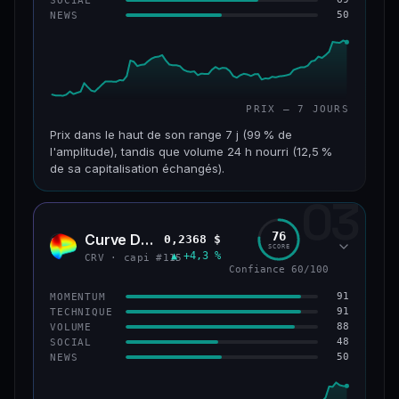
50
NEWS
61/100
CONFIANCE
PRIX — 7 JOURS
Prix dans le haut de son range 7 j (99 % de
l'amplitude), tandis que volume 24 h nourri (12,5 %
de sa capitalisation échangés).
03
CAP. MARCHÉ
VOLUME 24 H
1,1 Md$
132 M$
76
Curve DAO
0,2368 $
CRV
SCORE
▲ +4,3 %
VAR. 7 J
VAR. 30 J
CRV · capi #115
Confiance 60/100
+27,3 %
+82,3 %
91
MOMENTUM
VS ATH
RANG CAPI.
91
TECHNIQUE
−69,6 %
#65
88
VOLUME
48
SOCIAL
50
NEWS
66/100
CONFIANCE