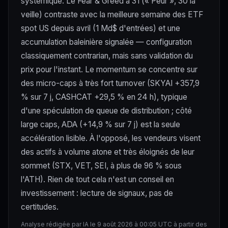
systémique. Le Fear & Greed à 31 (« Peur », 30 la
veille) contraste avec la meilleure semaine des ETF
spot US depuis avril (1 Md$ d'entrées) et une
accumulation baleinière signalée — configuration
classiquement contrarian, mais sans validation du
prix pour l'instant. Le momentum se concentre sur
des micro-caps à très fort turnover (SKYAI +357,9
% sur 7 j, CASHCAT +29,5 % en 24 h), typique
d'une spéculation de queue de distribution ; côté
large caps, ADA (+14,9 % sur 7 j) est la seule
accélération lisible. À l'opposé, les vendeurs visent
des actifs à volume atone et très éloignés de leur
sommet (STX, VET, SEI, à plus de 96 % sous
l'ATH). Rien de tout cela n'est un conseil en
investissement : lecture de signaux, pas de
certitudes.
Analyse rédigée par IA le 9 août 2026 à 00:05 UTC à partir des