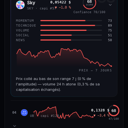
68
Sky
0,05422 $
SKY
SCORE
▼ −1,0 %
VAR. 7 J
VAR. 30 J
SKY · capi #57
Confiance 70/100
0,0 %
−3,2 %
73
MOMENTUM
VS ATH
RANG CAPI.
89
TECHNIQUE
−5,6 %
#9
75
VOLUME
51
SOCIAL
50
NEWS
66/100
CONFIANCE
PRIX — 7 JOURS
Prix collé au bas de son range 7 j (0 % de
l'amplitude) — volume 24 h atone (0,3 % de sa
capitalisation échangés).
CAP. MARCHÉ
VOLUME 24 H
1,3 Md$
3,9 M$
Unibase
0,1328 $
68
UB
04
▼ −3,4 %
UB · capi #120
VAR. 7 J
VAR. 30 J
47/100
−3,2 %
−3,5 %