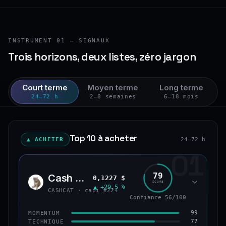
INSTRUMENT 01 — SIGNAUX
Trois horizons, deux listes, zéro jargon
Court terme
Moyen terme
Long terme
24–72 h
2–8 semaines
6–18 mois
Top 10 à acheter
▲ ACHETER
24–72 h
01
79
Cash Cat
0,1227 $
CASH
SCORE
▲ +29,5 %
CASHCAT · capi #224
Confiance 56/100
99
MOMENTUM
77
TECHNIQUE