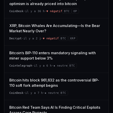
VAR. 7 J
VAR. 30 J
optimism is already priced into bitcoin
momentum 24 h dégradé (+0,0 %), volume 24 h atone
54/100
CONFIANCE
−0,1 %
+0,1 %
(0,9 % de sa capitalisation échangés).
CoinDesk
·
il y a 36 h
·
▼ négatif
BTC
OP
VS ATH
RANG CAPI.
CAP. MARCHÉ
VOLUME 24 H
−0,1 %
#30
538 M$
4,7 M$
XRP, Bitcoin Whales Are Accumulating—Is the Bear
Market Nearly Over?
65/100
CONFIANCE
VAR. 7 J
VAR. 30 J
Decrypt
·
il y a 2 j
·
▼ négatif
BTC
XRP
−2,9 %
−1,9 %
VS ATH
RANG CAPI.
Bitcoin’s BIP-110 enters mandatory signaling with
−50,0 %
#93
miner support below 3%
71/100
CONFIANCE
Cointelegraph
·
il y a 6 h
·
▪ neutre
BTC
Bitcoin hits block 961,632 as the controversial BIP-
110 soft fork attempt begins
CoinDesk
·
il y a 7 h
·
▪ neutre
BTC
Bitcoin Red Team Says AI Is Finding Critical Exploits
Across Core Projects