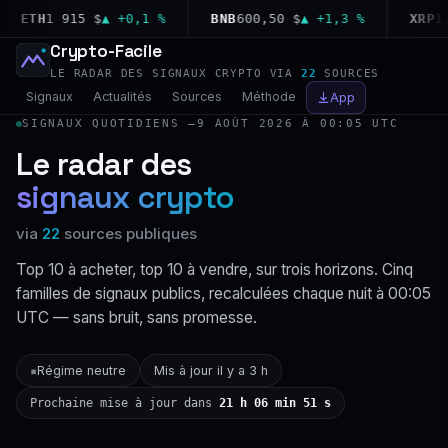
ETH
1 915 $
▲ +0,1 %
BNB
600,50 $
▲ +1,3 %
XRP
1,04
Crypto-Facile
LE RADAR DES SIGNAUX CRYPTO VIA
22
SOURCES
Signaux
Actualités
Sources
Méthode
App
SIGNAUX QUOTIDIENS —
9 AOÛT 2026 À 00:05 UTC
Le radar des
signaux crypto
via
22
sources publiques
Top 10 à acheter, top 10 à vendre, sur trois horizons. Cinq
familles de signaux publics, recalculées chaque nuit à 00:05
UTC — sans bruit, sans promesse.
Régime neutre
Mis à jour il y a 3 h
▪
Prochaine mise à jour dans
21 h 06 min 50 s