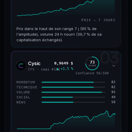
PRIX — 7 JOURS
Prix dans le haut de son range 7 j (95 % de
l'amplitude), volume 24 h nourri (39,7 % de sa
capitalisation échangés).
03
CAP. MARCHÉ
VOLUME 24 H
117 M$
46,3 M$
73
Cysic
0,9649 $
CYS
SCORE
▲ +1,5 %
VAR. 7 J
VAR. 30 J
CYS · capi #191
Confiance 56/100
+357,9 %
+203,1 %
82
MOMENTUM
VS ATH
RANG CAPI.
82
TECHNIQUE
−86,3 %
#235
95
VOLUME
49
SOCIAL
50
NEWS
67/100
CONFIANCE