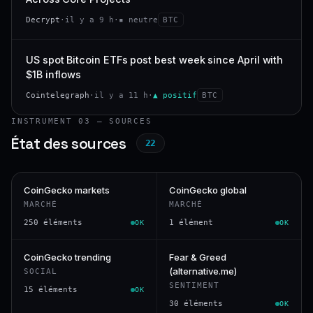
Decrypt
·
il y a 9 h
·
▪ neutre
BTC
US spot Bitcoin ETFs post best week since April with
$1B inflows
Cointelegraph
·
il y a 11 h
·
▲ positif
BTC
INSTRUMENT 03 — SOURCES
État des sources
22
CoinGecko markets
CoinGecko global
MARCHÉ
MARCHÉ
250 éléments
1 élément
OK
OK
CoinGecko trending
Fear & Greed
(alternative.me)
SOCIAL
SENTIMENT
15 éléments
OK
30 éléments
OK