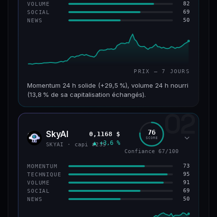
82
VOLUME
69
SOCIAL
50
NEWS
PRIX — 7 JOURS
Momentum 24 h solide (+29,5 %), volume 24 h nourri
(13,8 % de sa capitalisation échangés).
02
CAP. MARCHÉ
VOLUME 24 H
121 M$
16,7 M$
76
SkyAI
0,1168 $
SKYA
SCORE
▲ +3,6 %
VAR. 7 J
VAR. 30 J
SKYAI · capi #235
+213,9 %
+10,2 %
Confiance 67/100
73
MOMENTUM
VS ATH
RANG CAPI.
95
TECHNIQUE
−46,4 %
#224
91
VOLUME
69
SOCIAL
50
NEWS
56/100
CONFIANCE