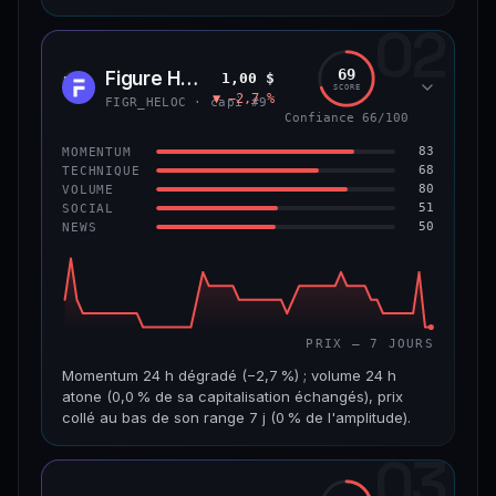
02
CAP. MARCHÉ
VOLUME 24 H
8,9 Md$
484 355 $
69
Figure Heloc
1,00 $
FIGR
SCORE
▼ −2,7 %
VAR. 7 J
VAR. 30 J
FIGR_HELOC · capi #9
−0,6 %
+2,0 %
Confiance 66/100
83
MOMENTUM
VS ATH
RANG CAPI.
68
TECHNIQUE
−8,5 %
#14
80
VOLUME
51
SOCIAL
50
NEWS
69/100
CONFIANCE
PRIX — 7 JOURS
Momentum 24 h dégradé (−2,7 %) ; volume 24 h
atone (0,0 % de sa capitalisation échangés), prix
collé au bas de son range 7 j (0 % de l'amplitude).
03
CAP. MARCHÉ
VOLUME 24 H
21,1 Md$
3,8 M$