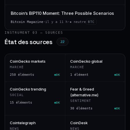
Bitcoin’s BIP110 Moment: Three Possible Scenarios
Bitcoin Magazine
·
il y a 11 h
·
▪ neutre
BTC
INSTRUMENT 03 — SOURCES
État des sources
22
CoinGecko markets
CoinGecko global
MARCHÉ
MARCHÉ
250 éléments
1 élément
OK
OK
CoinGecko trending
Fear & Greed
(alternative.me)
SOCIAL
SENTIMENT
15 éléments
OK
30 éléments
OK
Cointelegraph
CoinDesk
NEWS
NEWS