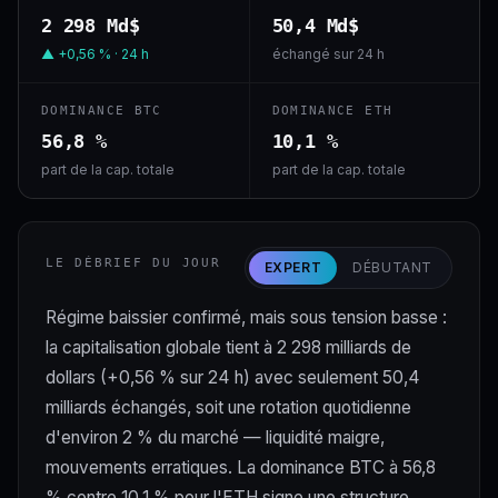
2 298 Md$
50,4 Md$
▲ +0,56 % · 24 h
échangé sur 24 h
DOMINANCE BTC
DOMINANCE ETH
56,8 %
10,1 %
part de la cap. totale
part de la cap. totale
LE DÉBRIEF DU JOUR
EXPERT
DÉBUTANT
Régime baissier confirmé, mais sous tension basse :
la capitalisation globale tient à 2 298 milliards de
dollars (+0,56 % sur 24 h) avec seulement 50,4
milliards échangés, soit une rotation quotidienne
d'environ 2 % du marché — liquidité maigre,
mouvements erratiques. La dominance BTC à 56,8
% contre 10,1 % pour l'ETH signe une structure