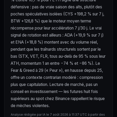
défensive : pas de vraie saison des alts, plutôt des
poches spéculatives isolées (CYS +198,2 % sur 7 j,
BTW +126,8 %) que le moteur moyen terme
récompense pour leur accélération 7 j/30 j. Le vrai
signal de rotation est ailleurs : ADA (+19,9 % sur 7 j)
et ENA (+18,8 %) montent avec du volume réel,
pendant que les traînards structurels sortent par le
bas (STX, VET, FLR, tous au-delà de 95 % sous leur
ATH, momentum 1 an entre −74 % et −86 %). Le
Fear & Greed à 29 (« Peur »), en hausse depuis 25,
offre un contexte contrarian modéré : compression
plus que capitulation. Lecture de marché, pas un
conseil en investissement — les futures huit fois
supérieurs au spot chez Binance rappellent le risque
de mèches violentes.
Analyse rédigée par IA le 7 août 2026 à 11:37 UTC à partir des