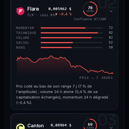
02
1,3 Md$
7,5 M$
70
Flare
0,005962 $
FLR
SCORE
▼ −0,4 %
VAR. 7 J
VAR. 30 J
FLR · capi #97
−4,8 %
+2,5 %
Confiance 67/100
72
MOMENTUM
VS ATH
RANG CAPI.
92
TECHNIQUE
−45,9 %
#56
82
VOLUME
52
SOCIAL
50
NEWS
65/100
CONFIANCE
PRIX — 7 JOURS
Prix collé au bas de son range 7 j (7 % de
l'amplitude) ; volume 24 h atone (0,4 % de sa
capitalisation échangés), momentum 24 h dégradé
(−0,4 %).
03
CAP. MARCHÉ
VOLUME 24 H
518 M$
1,8 M$
69
Canton
0,08964 $
CC
SCORE