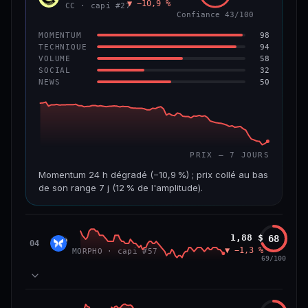
▼ −10,9 %
VAR. 7 J
VAR. 30 J
CC · capi #27
Confiance 43/100
−4,5 %
−8,8 %
98
MOMENTUM
VS ATH
RANG CAPI.
94
TECHNIQUE
−96,0 %
#97
58
VOLUME
32
SOCIAL
50
NEWS
67/100
CONFIANCE
PRIX — 7 JOURS
Momentum 24 h dégradé (−10,9 %) ; prix collé au bas
de son range 7 j (12 % de l'amplitude).
CAP. MARCHÉ
VOLUME 24 H
3,5 Md$
19,6 M$
Morpho
1,88 $
68
MORP
04
▼ −1,3 %
MORPHO · capi #57
VAR. 7 J
VAR. 30 J
69/100
−24,7 %
−28,7 %
VS ATH
RANG CAPI.
84
MOMENTUM