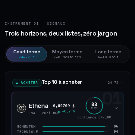
INSTRUMENT 01 — SIGNAUX
Trois horizons, deux listes, zéro jargon
Court terme
Moyen terme
Long terme
24–72 h
2–8 semaines
6–18 mois
Top 10 à acheter
▲ ACHETER
24–72 h
01
83
Ethena
0,09709 $
ENA
SCORE
▲ +6,2 %
ENA · capi #68
Confiance 64/100
96
MOMENTUM
94
TECHNIQUE