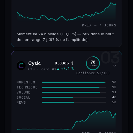
PRIX — 7 JOURS
Momentum 24 h solide (+11,0 %) — prix dans le haut
de son range 7 j (97 % de l'amplitude).
03
CAP. MARCHÉ
VOLUME 24 H
601 M$
47,5 M$
78
Cysic
0,8386 $
CYS
SCORE
▲ +7,4 %
VAR. 7 J
VAR. 30 J
CYS · capi #205
Confiance 51/100
+10,1 %
+2,1 %
98
MOMENTUM
VS ATH
RANG CAPI.
90
TECHNIQUE
−69,5 %
#90
91
VOLUME
48
SOCIAL
50
NEWS
61/100
CONFIANCE