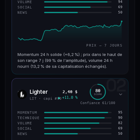
94
VOLUME
69
SOCIAL
50
NEWS
PRIX — 7 JOURS
Momentum 24 h solide (+6,2 %) ; prix dans le haut de
son range 7 j (99 % de l'amplitude), volume 24 h
nourri (13,2 % de sa capitalisation échangés).
02
CAP. MARCHÉ
VOLUME 24 H
955 M$
126 M$
80
Lighter
2,40 $
LIT
SCORE
▲ +11,0 %
VAR. 7 J
VAR. 30 J
LIT · capi #90
+18,8 %
+32,8 %
Confiance 61/100
95
MOMENTUM
VS ATH
RANG CAPI.
90
TECHNIQUE
−93,6 %
#68
82
VOLUME
69
SOCIAL
50
NEWS
64/100
CONFIANCE