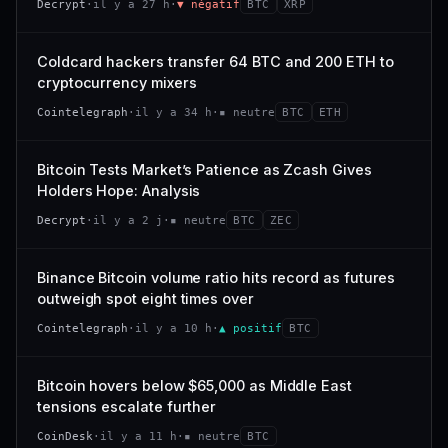
Decrypt
·
il y a 27 h
·
▼ négatif
BTC
XRP
−0,4 %
−2,9 %
CAP. MARCHÉ
VOLUME 24 H
318 M$
26,4 M$
VS ATH
RANG CAPI.
Coldcard hackers transfer 64 BTC and 200 ETH to
−94,7 %
#101
VAR. 7 J
VAR. 30 J
cryptocurrency mixers
−22,6 %
+53,4 %
66/100
CONFIANCE
Cointelegraph
·
il y a 34 h
·
▪ neutre
BTC
ETH
VS ATH
RANG CAPI.
−47,7 %
#120
Bitcoin Tests Market’s Patience as Zcash Gives
Holders Hope: Analysis
38/100
CONFIANCE
Decrypt
·
il y a 2 j
·
▪ neutre
BTC
ZEC
Binance Bitcoin volume ratio hits record as futures
outweigh spot eight times over
Cointelegraph
·
il y a 10 h
·
▲ positif
BTC
Bitcoin hovers below $65,000 as Middle East
tensions escalate further
CoinDesk
·
il y a 11 h
·
▪ neutre
BTC