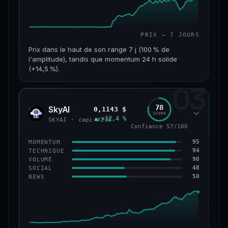
PRIX — 7 JOURS
Prix dans le haut de son range 7 j (100 % de
l'amplitude), tandis que momentum 24 h solide
(+14,5 %).
03
CAP. MARCHÉ
VOLUME 24 H
152 M$
34,0 M$
78
SkyAI
0,1143 $
SKYA
SCORE
▲ +12,4 %
VAR. 7 J
VAR. 30 J
SKYAI · capi #238
Confiance 57/100
+226,0 %
+211,4 %
95
MOMENTUM
VS ATH
RANG CAPI.
94
TECHNIQUE
−3,2 %
#193
90
VOLUME
48
SOCIAL
50
NEWS
50/100
CONFIANCE