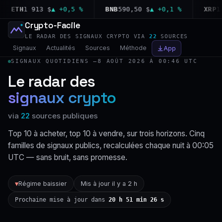
ETH
1 913 $
▲ +0,5 %
BNB
590,50 $
▲ +0,1 %
XRP
1,02
Crypto-Facile
LE RADAR DES SIGNAUX CRYPTO VIA
22
SOURCES
Signaux
Actualités
Sources
Méthode
App
SIGNAUX QUOTIDIENS —
8 AOÛT 2026 À 00:46 UTC
Le radar des
signaux crypto
via
22
sources publiques
Top 10 à acheter, top 10 à vendre, sur trois horizons. Cinq
familles de signaux publics, recalculées chaque nuit à 00:05
UTC — sans bruit, sans promesse.
Régime baissier
Mis à jour il y a 2 h
▼
Prochaine mise à jour dans
20 h 51 min 25 s