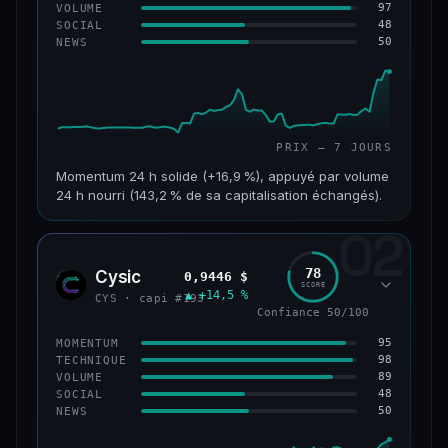
97
VOLUME
48
SOCIAL
50
NEWS
PRIX — 7 JOURS
Momentum 24 h solide (+16,9 %), appuyé par volume
24 h nourri (143,2 % de sa capitalisation échangés).
02
CAP. MARCHÉ
VOLUME 24 H
125 M$
179 M$
78
Cysic
0,9446 $
CYS
SCORE
▲ +14,5 %
VAR. 7 J
VAR. 30 J
CYS · capi #193
+24,2 %
−10,2 %
Confiance 50/100
95
MOMENTUM
VS ATH
RANG CAPI.
98
TECHNIQUE
−42,1 %
#220
89
VOLUME
48
SOCIAL
50
NEWS
43/100
CONFIANCE