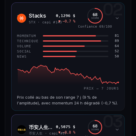
02
CAP. MARCHÉ
VOLUME 24 H
1,2 Md$
10,7 M$
68
Stacks
0,1296 $
STX
SCORE
▼ −0,7 %
VAR. 7 J
VAR. 30 J
STX · capi #143
−8,0 %
−9,9 %
Confiance 69/100
81
MOMENTUM
VS ATH
RANG CAPI.
89
TECHNIQUE
−55,9 %
#58
64
VOLUME
52
SOCIAL
50
NEWS
66/100
CONFIANCE
PRIX — 7 JOURS
Prix collé au bas de son range 7 j (9 % de
l'amplitude), avec momentum 24 h dégradé (−0,7 %).
03
CAP. MARCHÉ
VOLUME 24 H
241 M$
4,5 M$
68
币安人生 (BinanceLife)
0,5075 $
币安
SCORE
▼ −8,8 %
人生
VAR. 7 J
VAR. 30 J
币安人生 · capi #97