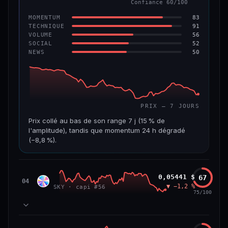
Confiance 60/100
−6,2 %
−22,2 %
83
MOMENTUM
VS ATH
RANG CAPI.
91
TECHNIQUE
−96,6 %
#143
56
VOLUME
52
SOCIAL
50
NEWS
69/100
CONFIANCE
PRIX — 7 JOURS
Prix collé au bas de son range 7 j (15 % de
l'amplitude), tandis que momentum 24 h dégradé
(−8,8 %).
CAP. MARCHÉ
VOLUME 24 H
508 M$
8,7 M$
Sky
0,05441 $
67
SKY
04
▼ −1,2 %
SKY · capi #56
VAR. 7 J
VAR. 30 J
75/100
−19,4 %
−28,6 %
VS ATH
RANG CAPI.
78
MOMENTUM