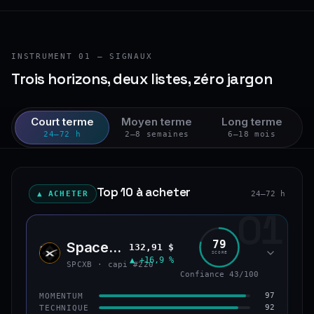
INSTRUMENT 01 — SIGNAUX
Trois horizons, deux listes, zéro jargon
Court terme
Moyen terme
Long terme
24–72 h
2–8 semaines
6–18 mois
Top 10 à acheter
▲ ACHETER
24–72 h
01
79
SpaceX (bStocks Tokenized Stock)
132,91 $
SPCX
SCORE
▲ +16,9 %
SPCXB · capi #220
Confiance 43/100
97
MOMENTUM
92
TECHNIQUE