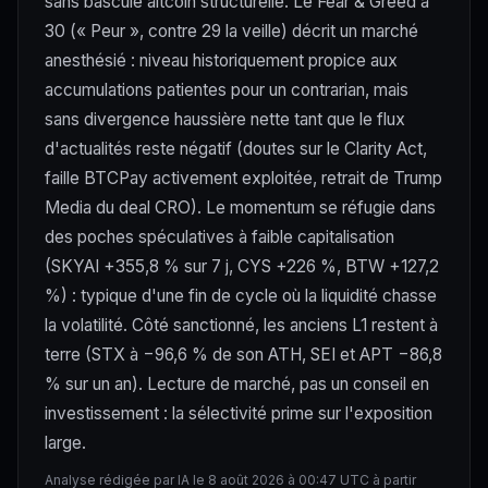
sans bascule altcoin structurelle. Le Fear & Greed à
30 (« Peur », contre 29 la veille) décrit un marché
anesthésié : niveau historiquement propice aux
accumulations patientes pour un contrarian, mais
sans divergence haussière nette tant que le flux
d'actualités reste négatif (doutes sur le Clarity Act,
faille BTCPay activement exploitée, retrait de Trump
Media du deal CRO). Le momentum se réfugie dans
des poches spéculatives à faible capitalisation
(SKYAI +355,8 % sur 7 j, CYS +226 %, BTW +127,2
%) : typique d'une fin de cycle où la liquidité chasse
la volatilité. Côté sanctionné, les anciens L1 restent à
terre (STX à −96,6 % de son ATH, SEI et APT −86,8
% sur un an). Lecture de marché, pas un conseil en
investissement : la sélectivité prime sur l'exposition
large.
Analyse rédigée par IA le 8 août 2026 à 00:47 UTC à partir