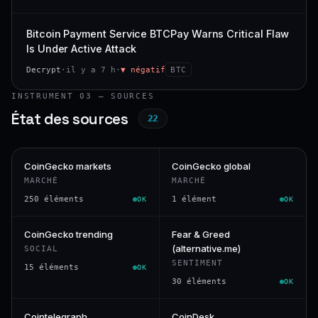
Bitcoin Payment Service BTCPay Warns Critical Flaw
Is Under Active Attack
Decrypt
·
il y a 7 h
·
▼ négatif
BTC
INSTRUMENT 03 — SOURCES
État des sources
22
CoinGecko markets
CoinGecko global
MARCHÉ
MARCHÉ
250 éléments
1 élément
OK
OK
CoinGecko trending
Fear & Greed
(alternative.me)
SOCIAL
SENTIMENT
15 éléments
OK
30 éléments
OK
Cointelegraph
CoinDesk