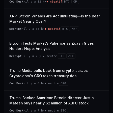
CoinDesk
·
il y a 12 h
·
▼ négatif
BTC
OP
−0,1 %
+0,1 %
CAP. MARCHÉ
VOLUME 24 H
VS ATH
RANG CAPI.
477 M$
1 464 $
XRP, Bitcoin Whales Are Accumulating—Is the Bear
−0,1 %
#29
Market Nearly Over?
VAR. 7 J
VAR. 30 J
65/100
CONFIANCE
Decrypt
·
il y a 33 h
·
▼ négatif
BTC
XRP
+0,6 %
−3,6 %
VS ATH
RANG CAPI.
Bitcoin Tests Market’s Patience as Zcash Gives
−94,7 %
#102
Holders Hope: Analysis
66/100
CONFIANCE
Decrypt
·
il y a 2 j
·
▪ neutre
BTC
ZEC
Trump Media pulls back from crypto, scraps
Crypto.com's CRO token treasury deal
CoinDesk
·
il y a 6 h
·
▪ neutre
CRO
Trump-Backed American Bitcoin director Justin
Mateen buys nearly $2 million of ABTC stock
CoinDesk
·
il y a 7 h
·
▪ neutre
BTC