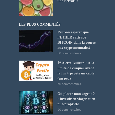
une Ferrari ?
LES PLUS COMMENTÉS
Peut-on espérer que
l’ETHER rattrape
BITCOIN dans la course
aux cryptomonnaies?
50 commentaires
🚨 Alerte Bullrun : À la
limite de craquer avant
la fin + je pète un câble
(un peu)
50 commentaires
Où placer mon argent ?
: Investir en viager et en
nue-propriété
50 commentaires