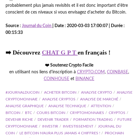
probablement plus jamais revisités et il est donc important d’être
conscient de ces niveaux si vous envisagez d’acheter du Bitcoin.
Source :
Journal du Coin
| Date : 2020-03-03 17:00:07 | Durée :
00:15:33
➡️ Découvrez
CHAT G P T
en français !
❤️ Soutenez Crypto Facile
en utilisant nos liens d'inscription à
CRYPTO.COM
,
COINBASE
,
COINHOUSE
et
BINANCE
#JOURNALDUCOIN
ACHETER BITCOIN
ANALYSE CRYPTO
ANALYSE
CRYPTOMONNAIE
ANALYSE CRYPTOS
ANALYSE DE MARCHÉ
ANALYSE GRAPHIQUE
ANALYSE TECHNIQUE
ATTENTION
BITCOIN
BTC
COURS BITCOIN
CRYPTOMONNAIES
CRYPTOS
DEVENIR RICHE
DEVENIR TRADER
FORMATION TRADING
FUTURE
CRYPTOMONNAIE
INVESTIR
INVESTISSEMENT
JOURNAL DU
COIN
LE BITCOIN N'AURA PLUS JAMAIS 4 CHIFFRES !
PROCHAIN