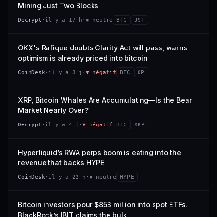
VAR. 7 J
VAR. 30 J
Mining Just Two Blocks
; prix collé au bas de son range 7 j (0 % de l'amplitude),
68/100
CONFIANCE
−3,0 %
−4,1 %
momentum 24 h dégradé (−2,7 %).
Decrypt
·
il y a 17 h
·
▪ neutre
BTC
JST
VS ATH
RANG CAPI.
CAP. MARCHÉ
VOLUME 24 H
−97,7 %
#79
21,1 Md$
3,8 M$
OKX's Rafique doubts Clarity Act will pass, warns
optimism is already priced into bitcoin
57/100
CONFIANCE
VAR. 7 J
VAR. 30 J
CoinDesk
·
il y a 3 j
·
▼ négatif
BTC
OP
0,0 %
−3,2 %
VS ATH
RANG CAPI.
XRP, Bitcoin Whales Are Accumulating—Is the Bear
−5,6 %
#9
Market Nearly Over?
72/100
CONFIANCE
Decrypt
·
il y a 4 j
·
▼ négatif
BTC
XRP
Hyperliquid’s RWA perps boom is eating into the
revenue that backs HYPE
CoinDesk
·
il y a 22 h
·
▪ neutre
HYPE
Bitcoin investors pour $853 million into spot ETFs.
BlackRock’s IBIT claims the bulk