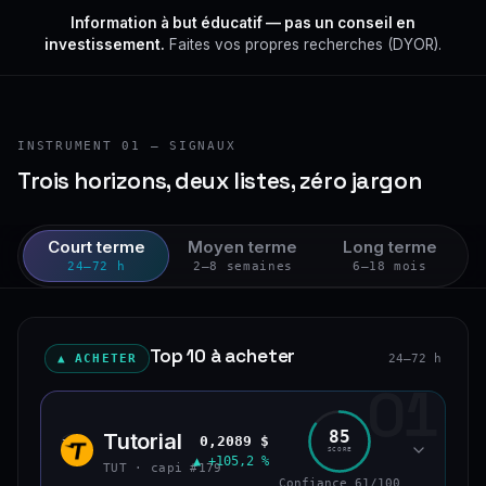
Information à but éducatif — pas un conseil en
investissement.
Faites vos propres recherches (DYOR).
INSTRUMENT 01 — SIGNAUX
Trois horizons, deux listes, zéro jargon
Court terme
Moyen terme
Long terme
24–72 h
2–8 semaines
6–18 mois
Top 10 à acheter
▲ ACHETER
24–72 h
01
85
Tutorial
0,2089 $
TUT
SCORE
▲ +105,2 %
TUT · capi #179
Confiance 61/100