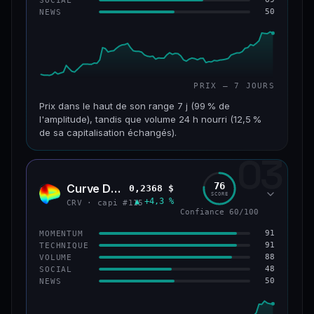
50
NEWS
61/100
CONFIANCE
PRIX — 7 JOURS
Prix dans le haut de son range 7 j (99 % de
l'amplitude), tandis que volume 24 h nourri (12,5 %
de sa capitalisation échangés).
03
CAP. MARCHÉ
VOLUME 24 H
1,1 Md$
132 M$
76
Curve DAO
0,2368 $
CRV
SCORE
▲ +4,3 %
VAR. 7 J
VAR. 30 J
CRV · capi #115
Confiance 60/100
+27,3 %
+82,3 %
91
MOMENTUM
VS ATH
RANG CAPI.
91
TECHNIQUE
−69,6 %
#65
88
VOLUME
48
SOCIAL
50
NEWS
66/100
CONFIANCE