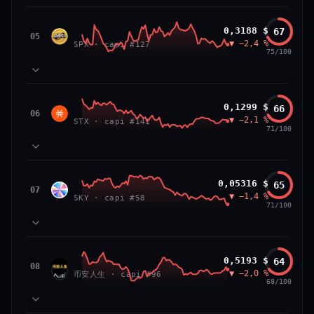
VS ATH
RANG CAPI.
81
MOMENTUM
−84,0 %
#26
SPX6900
0,3188 $
67
87
TECHNIQUE
SPX
05
▼ −2,4 %
71
SPX · capi #127
VOLUME
75/100
66/100
CONFIANCE
39
SOCIAL
50
NEWS
83
MOMENTUM
Stacks
0,1299 $
66
64
TECHNIQUE
STX
06
▼ −2,1 %
72
STX · capi #141
VOLUME
71/100
52
SOCIAL
50
NEWS
PRIX — 7 JOURS
Prix collé au bas de son range 7 j (20 % de l'amplitude),
83
MOMENTUM
momentum 24 h dégradé (−2,7 %) et volume 24 h atone
Sky
0,05316 $
65
81
TECHNIQUE
SKY
07
(0,3 % de sa capitalisation échangés).
▼ −1,4 %
54
SKY · capi #58
VOLUME
71/100
52
SOCIAL
50
CAP. MARCHÉ
VOLUME 24 H
NEWS
PRIX — 7 JOURS
2,3 Md$
5,7 M$
Momentum 24 h dégradé (−2,4 %), tandis que volume 24
65
MOMENTUM
h atone (1,0 % de sa capitalisation échangés).
币安人生 (BinanceLife)
0,5193 $
64
VAR. 7 J
VAR. 30 J
90
TECHNIQUE
币安
08
▼ −2,0 %
72
−12,5 %
−14,0 %
币安人生 · capi #96
VOLUME
人生
68/100
CAP. MARCHÉ
VOLUME 24 H
52
SOCIAL
297 M$
2,9 M$
50
NEWS
PRIX — 7 JOURS
VS ATH
RANG CAPI.