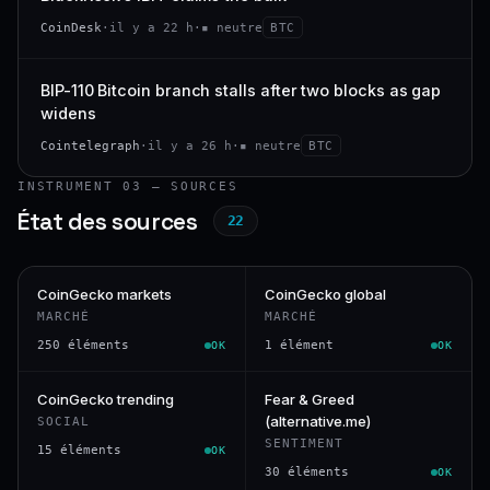
CoinDesk
·
il y a 22 h
·
▪ neutre
BTC
BIP-110 Bitcoin branch stalls after two blocks as gap
widens
Cointelegraph
·
il y a 26 h
·
▪ neutre
BTC
INSTRUMENT 03 — SOURCES
État des sources
22
CoinGecko markets
CoinGecko global
MARCHÉ
MARCHÉ
250 éléments
1 élément
OK
OK
CoinGecko trending
Fear & Greed
(alternative.me)
SOCIAL
SENTIMENT
15 éléments
OK
30 éléments
OK