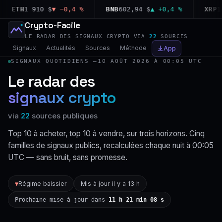
ETH
1 910 $
▼ −0,4 %
BNB
602,94 $
▲ +0,4 %
XRP
1,03
Crypto-Facile
LE RADAR DES SIGNAUX CRYPTO VIA
22
SOURCES
Signaux
Actualités
Sources
Méthode
App
SIGNAUX QUOTIDIENS —
10 AOÛT 2026 À 00:05 UTC
Le radar des
signaux crypto
via
22
sources publiques
Top 10 à acheter, top 10 à vendre, sur trois horizons. Cinq
familles de signaux publics, recalculées chaque nuit à 00:05
UTC — sans bruit, sans promesse.
Régime baissier
Mis à jour il y a 13 h
▼
Prochaine mise à jour dans
11 h 21 min 07 s