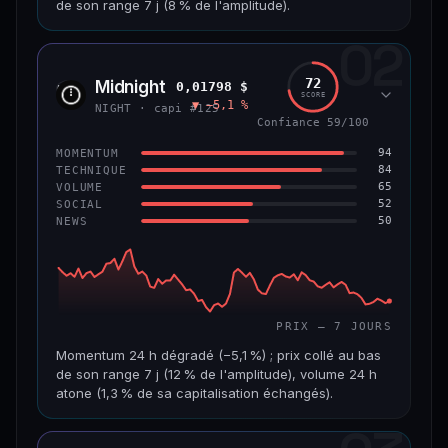
de son range 7 j (8 % de l'amplitude).
69/100
CONFIANCE
02
CAP. MARCHÉ
VOLUME 24 H
1,5 Md$
5,7 M$
72
Midnight
0,01798 $
NIGH
SCORE
▼ −5,1 %
VAR. 7 J
VAR. 30 J
NIGHT · capi #125
−7,5 %
−16,9 %
Confiance 59/100
94
MOMENTUM
VS ATH
RANG CAPI.
84
TECHNIQUE
−80,6 %
#50
65
VOLUME
52
SOCIAL
50
NEWS
65/100
CONFIANCE
PRIX — 7 JOURS
Momentum 24 h dégradé (−5,1 %) ; prix collé au bas
de son range 7 j (12 % de l'amplitude), volume 24 h
atone (1,3 % de sa capitalisation échangés).
CAP. MARCHÉ
VOLUME 24 H