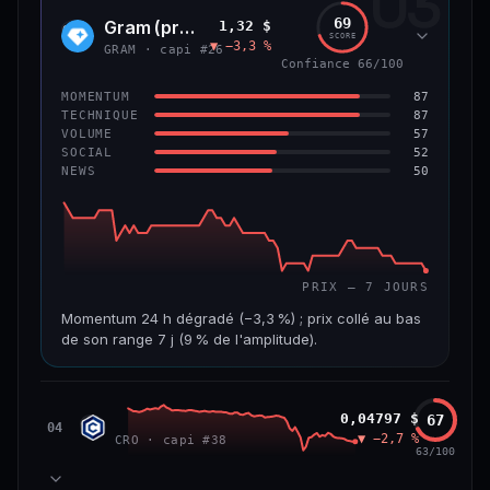
03
299 M$
4,0 M$
69
Gram (prev. Toncoin)
1,32 $
GRAM
SCORE
▼ −3,3 %
VAR. 7 J
VAR. 30 J
GRAM · capi #26
Confiance 66/100
−8,0 %
−42,0 %
87
MOMENTUM
VS ATH
RANG CAPI.
87
TECHNIQUE
−84,8 %
#125
57
VOLUME
52
SOCIAL
50
NEWS
59/100
CONFIANCE
PRIX — 7 JOURS
Momentum 24 h dégradé (−3,3 %) ; prix collé au bas
de son range 7 j (9 % de l'amplitude).
CAP. MARCHÉ
VOLUME 24 H
3,6 Md$
15,5 M$
Cronos
0,04797 $
67
CRO
04
▼ −2,7 %
CRO · capi #38
VAR. 7 J
VAR. 30 J
63/100
−7,5 %
−20,7 %