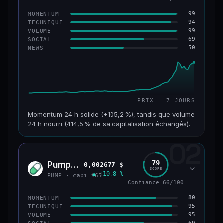
99
MOMENTUM
94
TECHNIQUE
99
VOLUME
69
SOCIAL
50
NEWS
PRIX — 7 JOURS
Momentum 24 h solide (+105,2 %), tandis que volume
24 h nourri (414,5 % de sa capitalisation échangés).
02
CAP. MARCHÉ
VOLUME 24 H
171 M$
708 M$
79
Pump.fun
0,002677 $
PUMP
SCORE
▲ +10,8 %
VAR. 7 J
VAR. 30 J
PUMP · capi #65
+1 075,3 %
+1 610,9 %
Confiance 66/100
80
MOMENTUM
VS ATH
RANG CAPI.
95
TECHNIQUE
−28,0 %
#179
95
VOLUME
69
SOCIAL