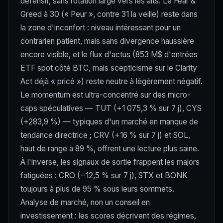
défensif, sans rotation large vers les alts. Le Fear &
Greed à 30 (« Peur », contre 31 la veille) reste dans
la zone d'inconfort : niveau intéressant pour un
contrarien patient, mais sans divergence haussière
encore visible, et le flux d'actus (853 M$ d'entrées
ETF spot côté BTC, mais scepticisme sur le Clarity
Act déjà « pricé ») reste neutre à légèrement négatif.
Le momentum est ultra-concentré sur des micro-
caps spéculatives — TUT (+1 075,3 % sur 7 j), CYS
(+283,9 %) — typiques d'un marché en manque de
tendance directrice ; CRV (+16 % sur 7 j) et SOL,
haut de range à 89 %, offrent une lecture plus saine.
À l'inverse, les signaux de sortie frappent les majors
fatiguées : CRO (−12,5 % sur 7 j), STX et BONK
toujours à plus de 95 % sous leurs sommets.
Analyse de marché, non un conseil en
investissement : les scores décrivent des régimes,