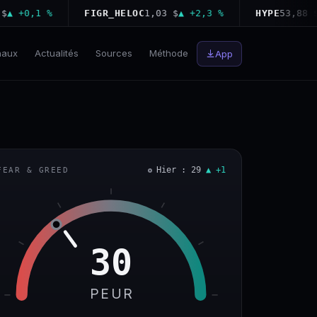
+0,1 %
FIGR_HELOC
1,03 $
▲ +2,3 %
HYPE
53,88 $
▼ −
naux
Actualités
Sources
Méthode
App
Hier : 29
▲ +1
FEAR & GREED
30
PEUR