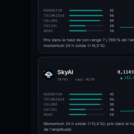
CONFIANCE
95
MOMENTUM
98
TECHNIQUE
89
VOLUME
48
SOCIAL
50
NEWS
Prix dans le haut de son range 7 j (100 % de l'a
momentum 24 h solide (+14,5 %).
CAP. MARCHÉ
VOLUME 24 H
152 M$
34,0 M$
SkyAI
0,1143
SKYA
VAR. 30 J
VS ATH
▲ +12,
SKYAI · capi #238
+211,4 %
−3,2 %
CONFIANCE
95
MOMENTUM
94
TECHNIQUE
90
VOLUME
48
SOCIAL
50
NEWS
Momentum 24 h solide (+12,4 %), prix dans le ha
de l'amplitude).