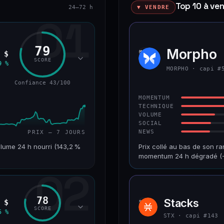
Top 10 à ve
24–72 h
▼ VENDRE
01
79
okenized Stock)
Morpho
MORP
 $
SCORE
9 %
MORPHO · capi #
Confiance 43/100
MOMENTUM
TECHNIQUE
VOLUME
SOCIAL
NEWS
PRIX — 7 JOURS
lume 24 h nourri (143,2 %
Prix collé au bas de son ra
momentum 24 h dégradé (−
02
VAR. 7 J
CAP. MARCHÉ
+24,2 %
1,2 Md$
78
Stacks
 $
STX
RANG CAPI.
VAR. 30 J
SCORE
5 %
#220
−9,9 %
STX · capi #143