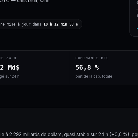
 UTC — sans bruit, sans
ine mise à jour dans
10 h 12 min 52 s
ME 24 H
DOMINANCE BTC
,2 Md$
56,8 %
é sur 24 h
part de la cap. totale
le à 2 292 milliards de dollars, quasi stable sur 24 h (+0,6 %), po