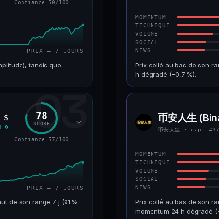
Confiance 50/100
43/100
CONFIANCE
MOMENTUM
TECHNIQUE
VOLUME
SOCIAL
NEWS
PRIX — 7 JOURS
mplitude), tandis que
Prix collé au bas de son r
h dégradé (−0,7 %).
03
VAR. 7 J
CAP. MARCHÉ
+226,0 %
241 M$
78
币安人生 (Bina
 $
币安人
RANG CAPI.
VAR. 30 J
SCORE
生
4 %
币安人生 · capi #9
#193
−22,2 %
Confiance 57/100
50/100
CONFIANCE
MOMENTUM
TECHNIQUE
VOLUME
SOCIAL
NEWS
PRIX — 7 JOURS
ut de son range 7 j (91 %
Prix collé au bas de son ra
momentum 24 h dégradé (−