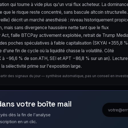
tion qui tourne à vide plus qu'un vrai flux acheteur. La dominanc
que le risque reste concentré, sans bascule altcoin structurelle.
eille) décrit un marché anesthésié : niveau historiquement propic
n, mais sans divergence haussière nette tant que le flux
ity Act, faille BTCPay activement exploitée, retrait de Trump Medi
es poches spéculatives à faible capitalisation (SKYAI +355,8 %
'une fin de cycle où la liquidité chasse la volatilité. Côté
STX à −96,6 % de son ATH, SEI et APT −86,8 % sur un an). Lecture
a sélectivité prime sur l'exposition large.
partir des signaux du jour — synthèse automatique, pas un conseil en invest
 dans votre boîte mail
Adresse emai
yés dès la fin de l'analyse
scription en un clic.