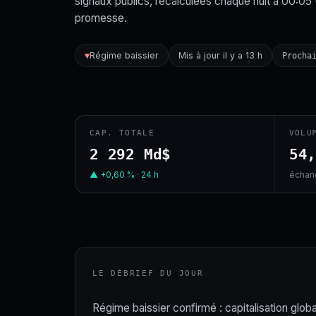
signaux publics, recalculées chaque nuit à 00:05
promesse.
Régime baissier
Mis à jour il y a 13 h
▼
Procha
CAP. TOTALE
VOLU
2 292 Md$
54
▲ +0,60 % · 24 h
échang
LE DÉBRIEF DU JOUR
Régime baissier confirmé : capitalisation globa