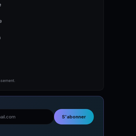
e
e
a
issement.
l
S'abonner