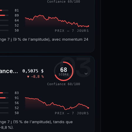
Confiance 69/100
66/100
81
89
64
52
50
PRIX — 7 JOURS
ange 7 j (9 % de l'amplitude), avec momentum 24
03
VOLUME 24 H
VAR. 7 J
4,5 M$
−6,2 %
68
nceLife)
0,5075 $
VS ATH
RANG CAPI.
SCORE
▼ −8,8 %
7
−96,6 %
#143
Confiance 60/100
69/100
83
91
56
52
50
PRIX — 7 JOURS
nge 7 j (15 % de l'amplitude), tandis que
8,8 %).