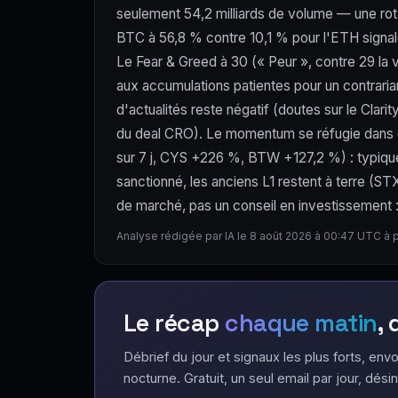
seulement 54,2 milliards de volume — une rota
BTC à 56,8 % contre 10,1 % pour l'ETH signale 
Le Fear & Greed à 30 (« Peur », contre 29 la v
aux accumulations patientes pour un contraria
d'actualités reste négatif (doutes sur le Clar
du deal CRO). Le momentum se réfugie dans d
sur 7 j, CYS +226 %, BTW +127,2 %) : typique d
sanctionné, les anciens L1 restent à terre (
de marché, pas un conseil en investissement : l
Analyse rédigée par IA le 8 août 2026 à 00:47 UTC à 
Le récap
chaque matin
,
Débrief du jour et signaux les plus forts, envo
nocturne. Gratuit, un seul email par jour, désin