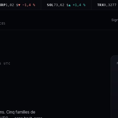
,02 $
▼ −1,4 %
SOL
73,62 $
▲ +1,4 %
TRX
0,3277 $
▲ 
Sig
CES
6 UTC
ns. Cinq familles de