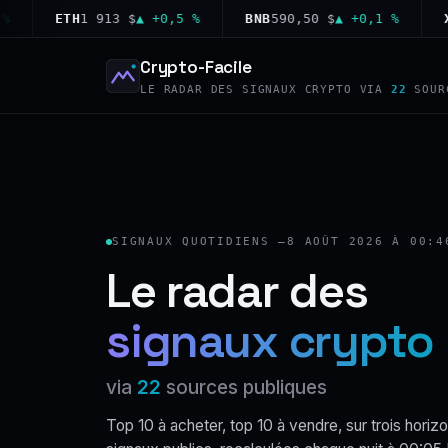
ETH
1 913 $
▲ +0,5 %
BNB
590,50 $
▲ +0,1 %
XRP
1
Crypto-Facile
LE RADAR DES SIGNAUX CRYPTO VIA
22
SOUR
SIGNAUX QUOTIDIENS —
8 AOÛT 2026 À 00:4
Le radar des
signaux crypto
via
22
sources publiques
Top 10 à acheter, top 10 à vendre, sur trois horizo