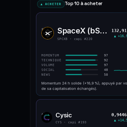
Top 10 à acheter
▲ ACHETER
SpaceX (bStocks T
SPCX
132,91
▲ +16,
SPCXB · capi #220
97
MOMENTUM
92
TECHNIQUE
97
VOLUME
48
SOCIAL
50
NEWS
Momentum 24 h solide (+16,9 %), appuyé par vo
de sa capitalisation échangés).
CAP. MARCHÉ
VOLUME 24 H
125 M$
179 M$
Cysic
0,9446
CYS
VAR. 30 J
VS ATH
▲ +14,
−10,2 %
−42,1 %
CYS · capi #193