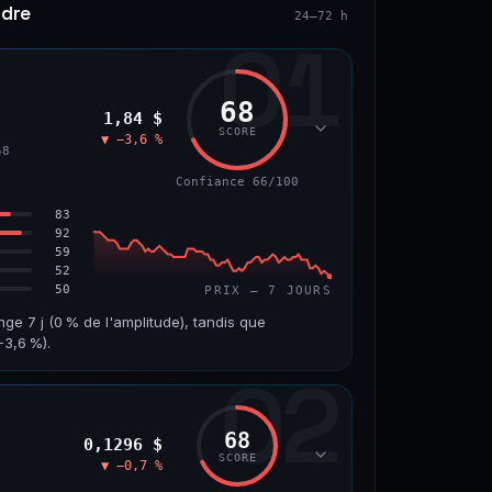
ndre
24–72 h
01
68
1,84 $
SCORE
▼ −3,6 %
58
Confiance 66/100
83
92
59
52
50
PRIX — 7 JOURS
nge 7 j (0 % de l'amplitude), tandis que
3,6 %).
02
VOLUME 24 H
VAR. 7 J
10,7 M$
−8,0 %
68
0,1296 $
VS ATH
RANG CAPI.
SCORE
▼ −0,7 %
−55,9 %
#58