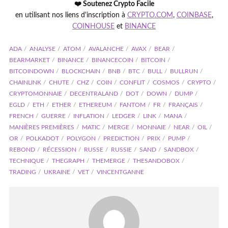
❤️ Soutenez Crypto Facile
en utilisant nos liens d'inscription à
CRYPTO.COM
,
COINBASE
,
COINHOUSE
et
BINANCE
ADA
ANALYSE
ATOM
AVALANCHE
AVAX
BEAR
BEARMARKET
BINANCE
BINANCECOIN
BITCOIN
BITCOINDOWN
BLOCKCHAIN
BNB
BTC
BULL
BULLRUN
CHAINLINK
CHUTE
CHZ
COIN
CONFLIT
COSMOS
CRYPTO
CRYPTOMONNAIE
DECENTRALAND
DOT
DOWN
DUMP
EGLD
ETH
ETHER
ETHEREUM
FANTOM
FR
FRANÇAIS
FRENCH
GUERRE
INFLATION
LEDGER
LINK
MANA
MANIÈRES PREMIÈRES
MATIC
MERGE
MONNAIE
NEAR
OIL
OR
POLKADOT
POLYGON
PREDICTION
PRIX
PUMP
REBOND
RÉCESSION
RUSSE
RUSSIE
SAND
SANDBOX
TECHNIQUE
THEGRAPH
THEMERGE
THESANDOBOX
TRADING
UKRAINE
VET
VINCENTGANNE