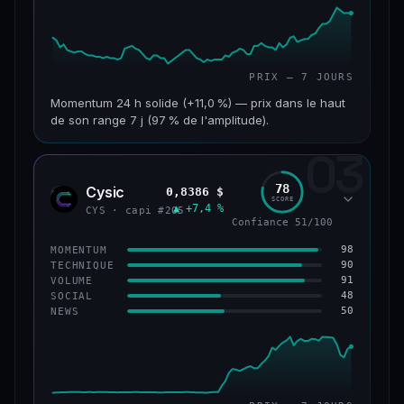
PRIX — 7 JOURS
Momentum 24 h solide (+11,0 %) — prix dans le haut
de son range 7 j (97 % de l'amplitude).
03
CAP. MARCHÉ
VOLUME 24 H
601 M$
47,5 M$
78
Cysic
0,8386 $
CYS
SCORE
▲ +7,4 %
VAR. 7 J
VAR. 30 J
CYS · capi #205
Confiance 51/100
+10,1 %
+2,1 %
98
MOMENTUM
VS ATH
RANG CAPI.
90
TECHNIQUE
−69,5 %
#90
91
VOLUME
48
SOCIAL
50
NEWS
61/100
CONFIANCE