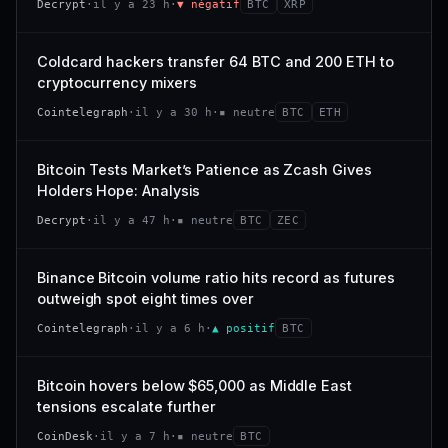
Decrypt
·
il y a 23 h
·
▼ négatif
BTC
XRP
−0,4 %
−2,9 %
CAP. MARCHÉ
VOLUME 24 H
318 M$
26,4 M$
VS ATH
RANG CAPI.
Coldcard hackers transfer 64 BTC and 200 ETH to
−94,7 %
#101
VAR. 7 J
VAR. 30 J
cryptocurrency mixers
−22,6 %
+53,4 %
66/100
CONFIANCE
Cointelegraph
·
il y a 30 h
·
▪ neutre
BTC
ETH
VS ATH
RANG CAPI.
−47,7 %
#120
Bitcoin Tests Market’s Patience as Zcash Gives
Holders Hope: Analysis
38/100
CONFIANCE
Decrypt
·
il y a 47 h
·
▪ neutre
BTC
ZEC
Binance Bitcoin volume ratio hits record as futures
outweigh spot eight times over
Cointelegraph
·
il y a 6 h
·
▲ positif
BTC
Bitcoin hovers below $65,000 as Middle East
tensions escalate further
CoinDesk
·
il y a 7 h
·
▪ neutre
BTC