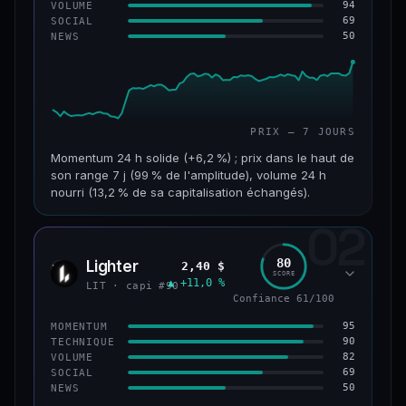
94
VOLUME
69
SOCIAL
50
NEWS
PRIX — 7 JOURS
Momentum 24 h solide (+6,2 %) ; prix dans le haut de
son range 7 j (99 % de l'amplitude), volume 24 h
nourri (13,2 % de sa capitalisation échangés).
02
CAP. MARCHÉ
VOLUME 24 H
955 M$
126 M$
80
Lighter
2,40 $
LIT
SCORE
▲ +11,0 %
VAR. 7 J
VAR. 30 J
LIT · capi #90
+18,8 %
+32,8 %
Confiance 61/100
95
MOMENTUM
VS ATH
RANG CAPI.
90
TECHNIQUE
−93,6 %
#68
82
VOLUME
69
SOCIAL
50
NEWS
64/100
CONFIANCE