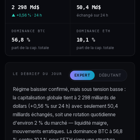
2 298 Md$
50,4 Md$
▲ +0,56 % · 24 h
échangé sur 24 h
DOMINANCE BTC
DOMINANCE ETH
56,8 %
10,1 %
part de la cap. totale
part de la cap. totale
LE DÉBRIEF DU JOUR
EXPERT
DÉBUTANT
Régime baissier confirmé, mais sous tension basse :
la capitalisation globale tient à 2 298 milliards de
dollars (+0,56 % sur 24 h) avec seulement 50,4
milliards échangés, soit une rotation quotidienne
d'environ 2 % du marché — liquidité maigre,
mouvements erratiques. La dominance BTC à 56,8
% contre 10,1 % pour l'ETH signe une structure