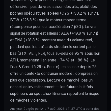
défensive : pas de vraie saison des alts, plutôt des
poches spéculatives isolées (CYS +198,2 % sur 7 j,
BTW +126,8 %) que le moteur moyen terme
récompense pour leur accélération 7 j/30 j. Le vrai
signal de rotation est ailleurs : ADA (+19,9 % sur 7 j)
et ENA (+18,8 %) montent avec du volume réel,
pendant que les traînards structurels sortent par le
bas (STX, VET, FLR, tous au-delà de 95 % sous leur
ATH, momentum 1 an entre −74 % et −86 %). Le
Fear & Greed à 29 (« Peur »), en hausse depuis 25,
offre un contexte contrarian modéré : compression
plus que capitulation. Lecture de marché, pas un
conseil en investissement — les futures huit fois
supérieurs au spot chez Binance rappellent le risque
de mèches violentes.
Analyse rédigée par IA le 7 août 2026 à 11:37 UTC à partir des