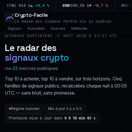
ETH
1 914 $
▲ +0,4 %
BNB
590,59 $
▼ −0,7 %
XRP
1,03
Crypto-Facile
LE RADAR DES SIGNAUX CRYPTO VIA
22
SOURCES
Signaux
Actualités
Sources
Méthode
SIGNAUX QUOTIDIENS —
7 AOÛT 2026 À 11:37 UTC
Le radar des
signaux crypto
via
22
sources publiques
Top 10 à acheter, top 10 à vendre, sur trois horizons. Cinq
familles de signaux publics, recalculées chaque nuit à 00:05
UTC — sans bruit, sans promesse.
Régime baissier
Mis à jour il y a 5 h
▼
Prochaine mise à jour dans
6 h 58 min 01 s