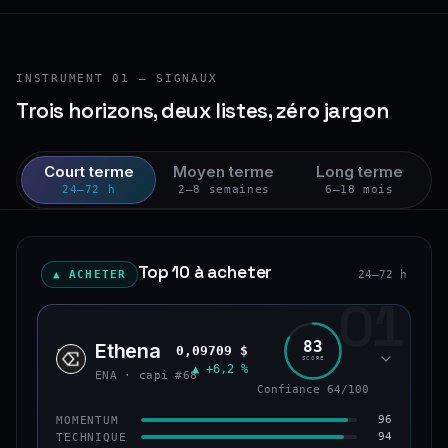
INSTRUMENT 01 — SIGNAUX
Trois horizons, deux listes, zéro jargon
Court terme
Moyen terme
Long terme
24–72 h
2–8 semaines
6–18 mois
Top 10 à acheter
▲ ACHETER
24–72 h
01
83
Ethena
0,09709 $
ENA
SCORE
▲ +6,2 %
ENA · capi #68
Confiance 64/100
96
MOMENTUM
94
TECHNIQUE