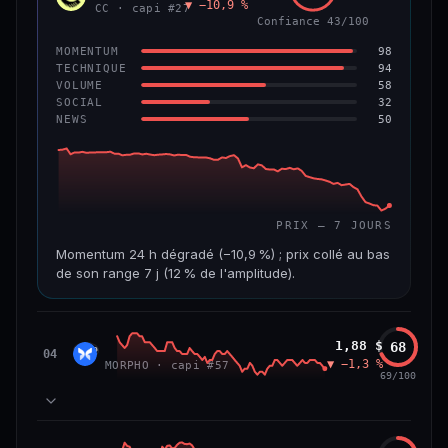
▼ −10,9 %
VAR. 7 J
VAR. 30 J
CC · capi #27
Confiance 43/100
−4,5 %
−8,8 %
98
MOMENTUM
VS ATH
RANG CAPI.
94
TECHNIQUE
−96,0 %
#97
58
VOLUME
32
SOCIAL
50
NEWS
67/100
CONFIANCE
PRIX — 7 JOURS
Momentum 24 h dégradé (−10,9 %) ; prix collé au bas
de son range 7 j (12 % de l'amplitude).
CAP. MARCHÉ
VOLUME 24 H
3,5 Md$
19,6 M$
Morpho
1,88 $
68
MORP
04
▼ −1,3 %
MORPHO · capi #57
VAR. 7 J
VAR. 30 J
69/100
−24,7 %
−28,7 %
VS ATH
RANG CAPI.
84
MOMENTUM