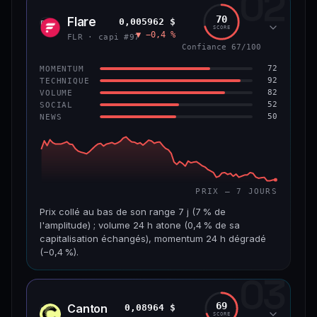
02
1,3 Md$
7,5 M$
70
Flare
0,005962 $
FLR
SCORE
▼ −0,4 %
VAR. 7 J
VAR. 30 J
FLR · capi #97
−4,8 %
+2,5 %
Confiance 67/100
72
MOMENTUM
VS ATH
RANG CAPI.
92
TECHNIQUE
−45,9 %
#56
82
VOLUME
52
SOCIAL
50
NEWS
65/100
CONFIANCE
PRIX — 7 JOURS
Prix collé au bas de son range 7 j (7 % de
l'amplitude) ; volume 24 h atone (0,4 % de sa
capitalisation échangés), momentum 24 h dégradé
(−0,4 %).
03
CAP. MARCHÉ
VOLUME 24 H
518 M$
1,8 M$
69
Canton
0,08964 $
CC
SCORE