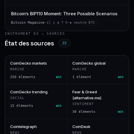
Bitcoin’s BIP110 Moment: Three Possible Scenarios
Bitcoin Magazine
·
il y a 7 h
·
▪ neutre
BTC
INSTRUMENT 03 — SOURCES
État des sources
22
CoinGecko markets
CoinGecko global
MARCHÉ
MARCHÉ
250 éléments
1 élément
OK
OK
CoinGecko trending
Fear & Greed
(alternative.me)
SOCIAL
SENTIMENT
15 éléments
OK
30 éléments
OK
Cointelegraph
CoinDesk
NEWS
NEWS