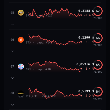
VS ATH
RANG CAPI.
81
MOMENTUM
−84,0 %
#26
SPX6900
0,3188 $
67
87
TECHNIQUE
SPX
05
▼ −2,4 %
71
SPX · capi #127
VOLUME
75/100
66/100
CONFIANCE
39
SOCIAL
50
NEWS
83
MOMENTUM
Stacks
0,1299 $
66
64
TECHNIQUE
STX
06
▼ −2,1 %
72
STX · capi #141
VOLUME
71/100
52
SOCIAL
50
NEWS
PRIX — 7 JOURS
Prix collé au bas de son range 7 j (20 % de l'amplitude),
83
MOMENTUM
momentum 24 h dégradé (−2,7 %) et volume 24 h atone
Sky
0,05316 $
65
81
TECHNIQUE
SKY
07
(0,3 % de sa capitalisation échangés).
▼ −1,4 %
54
SKY · capi #58
VOLUME
71/100
52
SOCIAL
50
CAP. MARCHÉ
VOLUME 24 H
NEWS
PRIX — 7 JOURS
2,3 Md$
5,7 M$
Momentum 24 h dégradé (−2,4 %), tandis que volume 24
65
MOMENTUM
h atone (1,0 % de sa capitalisation échangés).
币安人生 (BinanceLife)
0,5193 $
64
VAR. 7 J
VAR. 30 J
90
TECHNIQUE
币安
08
▼ −2,0 %
72
−12,5 %
−14,0 %
币安人生 · capi #96
VOLUME
人生
68/100
CAP. MARCHÉ
VOLUME 24 H
52
SOCIAL
297 M$
2,9 M$
50
NEWS
PRIX — 7 JOURS
VS ATH
RANG CAPI.