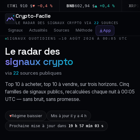
ETH
1 910 $
▼ −0,4 %
BNB
602,94 $
▲ +0,4 %
XRP
1,03
Crypto-Facile
LE RADAR DES SIGNAUX CRYPTO VIA
22
SOURCES
Signaux
Actualités
Sources
Méthode
App
SIGNAUX QUOTIDIENS —
10 AOÛT 2026 À 00:05 UTC
Le radar des
signaux crypto
via
22
sources publiques
Top 10 à acheter, top 10 à vendre, sur trois horizons. Cinq
familles de signaux publics, recalculées chaque nuit à 00:05
UTC — sans bruit, sans promesse.
Régime baissier
Mis à jour il y a 4 h
▼
Prochaine mise à jour dans
19 h 57 min 02 s