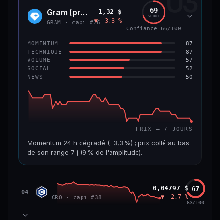
03
299 M$
4,0 M$
69
Gram (prev. Toncoin)
1,32 $
GRAM
SCORE
▼ −3,3 %
VAR. 7 J
VAR. 30 J
GRAM · capi #26
Confiance 66/100
−8,0 %
−42,0 %
87
MOMENTUM
VS ATH
RANG CAPI.
87
TECHNIQUE
−84,8 %
#125
57
VOLUME
52
SOCIAL
50
NEWS
59/100
CONFIANCE
PRIX — 7 JOURS
Momentum 24 h dégradé (−3,3 %) ; prix collé au bas
de son range 7 j (9 % de l'amplitude).
CAP. MARCHÉ
VOLUME 24 H
3,6 Md$
15,5 M$
Cronos
0,04797 $
67
CRO
04
▼ −2,7 %
CRO · capi #38
VAR. 7 J
VAR. 30 J
63/100
−7,5 %
−20,7 %