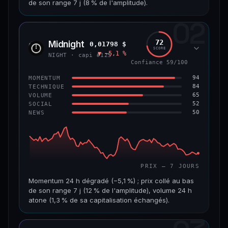
de son range 7 j (8 % de l'amplitude).
69/100
CONFIANCE
02
CAP. MARCHÉ
VOLUME 24 H
1,5 Md$
5,7 M$
72
Midnight
0,01798 $
NIGH
SCORE
▼ −5,1 %
VAR. 7 J
VAR. 30 J
NIGHT · capi #125
−7,5 %
−16,9 %
Confiance 59/100
94
MOMENTUM
VS ATH
RANG CAPI.
84
TECHNIQUE
−80,6 %
#50
65
VOLUME
52
SOCIAL
50
NEWS
65/100
CONFIANCE
PRIX — 7 JOURS
Momentum 24 h dégradé (−5,1 %) ; prix collé au bas
de son range 7 j (12 % de l'amplitude), volume 24 h
atone (1,3 % de sa capitalisation échangés).
CAP. MARCHÉ
VOLUME 24 H