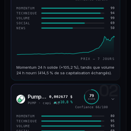
99
MOMENTUM
94
TECHNIQUE
99
VOLUME
69
SOCIAL
50
NEWS
PRIX — 7 JOURS
Momentum 24 h solide (+105,2 %), tandis que volume
24 h nourri (414,5 % de sa capitalisation échangés).
02
CAP. MARCHÉ
VOLUME 24 H
171 M$
708 M$
79
Pump.fun
0,002677 $
PUMP
SCORE
▲ +10,8 %
VAR. 7 J
VAR. 30 J
PUMP · capi #65
+1 075,3 %
+1 610,9 %
Confiance 66/100
80
MOMENTUM
VS ATH
RANG CAPI.
95
TECHNIQUE
−28,0 %
#179
95
VOLUME
69
SOCIAL