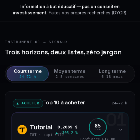
Information à but éducatif — pas un conseil en
investissement.
Faites vos propres recherches (DYOR).
INSTRUMENT 01 — SIGNAUX
Trois horizons, deux listes, zéro jargon
Court terme
Moyen terme
Long terme
24–72 h
2–8 semaines
6–18 mois
Top 10 à acheter
▲ ACHETER
24–72 h
01
85
Tutorial
0,2089 $
TUT
SCORE
▲ +105,2 %
TUT · capi #179
Confiance 61/100