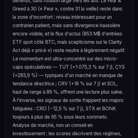
défensif, sans rotation large vers les alts. Le Fear &
Greed à 30 (« Peur », contre 31 la veille) reste dans
la zone d'inconfort : niveau intéressant pour un
contrarien patient, mais sans divergence haussière
encore visible, et le flux d'actus (853 M$ d'entrées
ETF spot côté BTC, mais scepticisme sur le Clarity
Act déjà « pricé ») reste neutre à légèrement négatif.
Le momentum est ultra-concentré sur des micro-
caps spéculatives — TUT (+1 075,3 % sur 7 j), CYS
(+283,9 %) — typiques d'un marché en manque de
tendance directrice ; CRV (+16 % sur 7 j) et SOL,
haut de range à 89 %, offrent une lecture plus saine.
À l'inverse, les signaux de sortie frappent les majors
fatiguées : CRO (−12,5 % sur 7 j), STX et BONK
toujours à plus de 95 % sous leurs sommets.
Analyse de marché, non un conseil en
investissement : les scores décrivent des régimes,