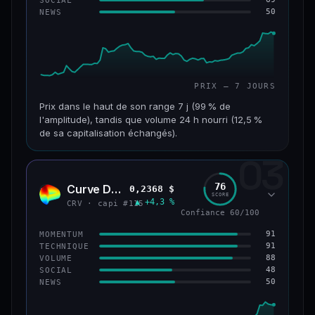
50
NEWS
61/100
CONFIANCE
PRIX — 7 JOURS
Prix dans le haut de son range 7 j (99 % de
l'amplitude), tandis que volume 24 h nourri (12,5 %
de sa capitalisation échangés).
03
CAP. MARCHÉ
VOLUME 24 H
1,1 Md$
132 M$
76
Curve DAO
0,2368 $
CRV
SCORE
▲ +4,3 %
VAR. 7 J
VAR. 30 J
CRV · capi #115
Confiance 60/100
+27,3 %
+82,3 %
91
MOMENTUM
VS ATH
RANG CAPI.
91
TECHNIQUE
−69,6 %
#65
88
VOLUME
48
SOCIAL
50
NEWS
66/100
CONFIANCE