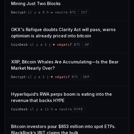
VAR. 7 J
VAR. 30 J
Mining Just Two Blocks
; prix collé au bas de son range 7 j (0 % de l'amplitude),
68/100
CONFIANCE
−3,0 %
−4,1 %
momentum 24 h dégradé (−2,7 %).
Decrypt
·
il y a 9 h
·
▪ neutre
BTC
JST
VS ATH
RANG CAPI.
CAP. MARCHÉ
VOLUME 24 H
−97,7 %
#79
21,1 Md$
3,8 M$
OKX's Rafique doubts Clarity Act will pass, warns
optimism is already priced into bitcoin
57/100
CONFIANCE
VAR. 7 J
VAR. 30 J
CoinDesk
·
il y a 3 j
·
▼ négatif
BTC
OP
0,0 %
−3,2 %
VS ATH
RANG CAPI.
XRP, Bitcoin Whales Are Accumulating—Is the Bear
−5,6 %
#9
Market Nearly Over?
72/100
CONFIANCE
Decrypt
·
il y a 3 j
·
▼ négatif
BTC
XRP
Hyperliquid’s RWA perps boom is eating into the
revenue that backs HYPE
CoinDesk
·
il y a 13 h
·
▪ neutre
HYPE
Bitcoin investors pour $853 million into spot ETFs.
BlackRock’s IBIT claims the bulk