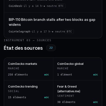
CoinDesk
·
il y a 14 h
·
▪ neutre
BTC
BIP-110 Bitcoin branch stalls after two blocks as gap
widens
Cointelegraph
·
il y a 17 h
·
▪ neutre
BTC
INSTRUMENT 03 — SOURCES
État des sources
22
CoinGecko markets
CoinGecko global
MARCHÉ
MARCHÉ
250 éléments
1 élément
OK
OK
CoinGecko trending
Fear & Greed
(alternative.me)
SOCIAL
SENTIMENT
15 éléments
OK
30 éléments
OK