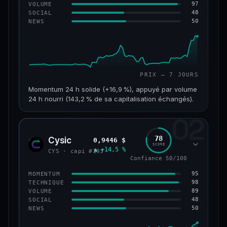
97
VOLUME
48
SOCIAL
50
NEWS
PRIX — 7 JOURS
Momentum 24 h solide (+16,9 %), appuyé par volume
24 h nourri (143,2 % de sa capitalisation échangés).
02
CAP. MARCHÉ
VOLUME 24 H
125 M$
179 M$
78
Cysic
0,9446 $
CYS
SCORE
▲ +14,5 %
VAR. 7 J
VAR. 30 J
CYS · capi #193
+24,2 %
−10,2 %
Confiance 50/100
95
MOMENTUM
VS ATH
RANG CAPI.
98
TECHNIQUE
−42,1 %
#220
89
VOLUME
48
SOCIAL
50
NEWS
43/100
CONFIANCE