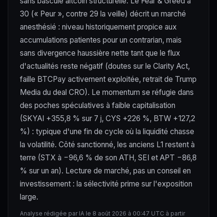
sans bascule altcoin structurelle. Le Fear & Greed à
30 (« Peur », contre 29 la veille) décrit un marché
anesthésié : niveau historiquement propice aux
accumulations patientes pour un contrarian, mais
sans divergence haussière nette tant que le flux
d'actualités reste négatif (doutes sur le Clarity Act,
faille BTCPay activement exploitée, retrait de Trump
Media du deal CRO). Le momentum se réfugie dans
des poches spéculatives à faible capitalisation
(SKYAI +355,8 % sur 7 j, CYS +226 %, BTW +127,2
%) : typique d'une fin de cycle où la liquidité chasse
la volatilité. Côté sanctionné, les anciens L1 restent à
terre (STX à −96,6 % de son ATH, SEI et APT −86,8
% sur un an). Lecture de marché, pas un conseil en
investissement : la sélectivité prime sur l'exposition
large.
Analyse rédigée par IA le 8 août 2026 à 00:47 UTC à partir