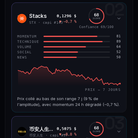
02
CAP. MARCHÉ
VOLUME 24 H
1,2 Md$
10,7 M$
68
Stacks
0,1296 $
STX
SCORE
▼ −0,7 %
VAR. 7 J
VAR. 30 J
STX · capi #143
−8,0 %
−9,9 %
Confiance 69/100
81
MOMENTUM
VS ATH
RANG CAPI.
89
TECHNIQUE
−55,9 %
#58
64
VOLUME
52
SOCIAL
50
NEWS
66/100
CONFIANCE
PRIX — 7 JOURS
Prix collé au bas de son range 7 j (9 % de
l'amplitude), avec momentum 24 h dégradé (−0,7 %).
03
CAP. MARCHÉ
VOLUME 24 H
241 M$
4,5 M$
68
币安人生 (BinanceLife)
0,5075 $
币安
SCORE
▼ −8,8 %
人生
VAR. 7 J
VAR. 30 J
币安人生 · capi #97