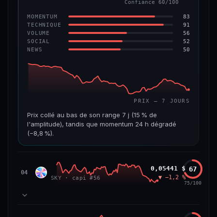
Confiance 60/100
−6,2 %
−22,2 %
83
MOMENTUM
VS ATH
RANG CAPI.
91
TECHNIQUE
−96,6 %
#143
56
VOLUME
52
SOCIAL
50
NEWS
69/100
CONFIANCE
PRIX — 7 JOURS
Prix collé au bas de son range 7 j (15 % de
l'amplitude), tandis que momentum 24 h dégradé
(−8,8 %).
CAP. MARCHÉ
VOLUME 24 H
508 M$
8,7 M$
Sky
0,05441 $
67
SKY
04
▼ −1,2 %
SKY · capi #56
VAR. 7 J
VAR. 30 J
75/100
−19,4 %
−28,6 %
VS ATH
RANG CAPI.
78
MOMENTUM