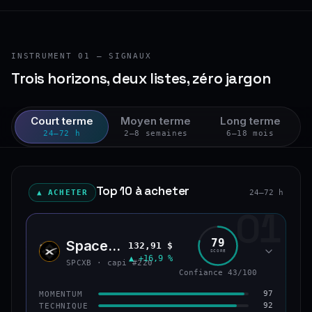
INSTRUMENT 01 — SIGNAUX
Trois horizons, deux listes, zéro jargon
Court terme
Moyen terme
Long terme
24–72 h
2–8 semaines
6–18 mois
Top 10 à acheter
▲ ACHETER
24–72 h
01
79
SpaceX (bStocks Tokenized Stock)
132,91 $
SPCX
SCORE
▲ +16,9 %
SPCXB · capi #220
Confiance 43/100
97
MOMENTUM
92
TECHNIQUE