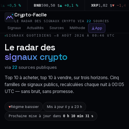
 +0,5 %
BNB
590,50 $
▲ +0,1 %
XRP
1,02 $
▼ −1,4 %
Crypto-Facile
LE RADAR DES SIGNAUX CRYPTO VIA
22
SOURCES
Signaux
Actualités
Sources
Méthode
App
SIGNAUX QUOTIDIENS —
8 AOÛT 2026 À 00:46 UTC
Le radar des
signaux crypto
via
22
sources publiques
Top 10 à acheter, top 10 à vendre, sur trois horizons. Cinq
familles de signaux publics, recalculées chaque nuit à 00:05
UTC — sans bruit, sans promesse.
Régime baissier
Mis à jour il y a 23 h
▼
Prochaine mise à jour dans
0 h 10 min 30 s