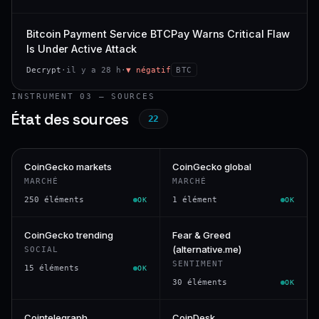
Bitcoin Payment Service BTCPay Warns Critical Flaw
Is Under Active Attack
Decrypt
·
il y a 28 h
·
▼ négatif
BTC
INSTRUMENT 03 — SOURCES
État des sources
22
CoinGecko markets
CoinGecko global
MARCHÉ
MARCHÉ
250 éléments
1 élément
OK
OK
CoinGecko trending
Fear & Greed
(alternative.me)
SOCIAL
SENTIMENT
15 éléments
OK
30 éléments
OK
Cointelegraph
CoinDesk