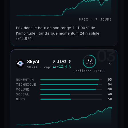
PRIX — 7 JOURS
Prix dans le haut de son range 7 j (100 % de
l'amplitude), tandis que momentum 24 h solide
(+14,5 %).
03
CAP. MARCHÉ
VOLUME 24 H
152 M$
34,0 M$
78
SkyAI
0,1143 $
SKYA
SCORE
▲ +12,4 %
VAR. 7 J
VAR. 30 J
SKYAI · capi #238
Confiance 57/100
+226,0 %
+211,4 %
95
MOMENTUM
VS ATH
RANG CAPI.
94
TECHNIQUE
−3,2 %
#193
90
VOLUME
48
SOCIAL
50
NEWS
50/100
CONFIANCE