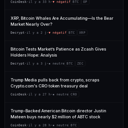
CoinDesk
·
il y a 33 h
·
▼ négatif
BTC
OP
−0,1 %
+0,1 %
CAP. MARCHÉ
VOLUME 24 H
VS ATH
RANG CAPI.
477 M$
1 464 $
XRP, Bitcoin Whales Are Accumulating—Is the Bear
−0,1 %
#29
Market Nearly Over?
VAR. 7 J
VAR. 30 J
65/100
CONFIANCE
Decrypt
·
il y a 2 j
·
▼ négatif
BTC
XRP
+0,6 %
−3,6 %
VS ATH
RANG CAPI.
Bitcoin Tests Market’s Patience as Zcash Gives
−94,7 %
#102
Holders Hope: Analysis
66/100
CONFIANCE
Decrypt
·
il y a 3 j
·
▪ neutre
BTC
ZEC
Trump Media pulls back from crypto, scraps
Crypto.com's CRO token treasury deal
CoinDesk
·
il y a 27 h
·
▪ neutre
CRO
Trump-Backed American Bitcoin director Justin
Mateen buys nearly $2 million of ABTC stock
CoinDesk
·
il y a 28 h
·
▪ neutre
BTC