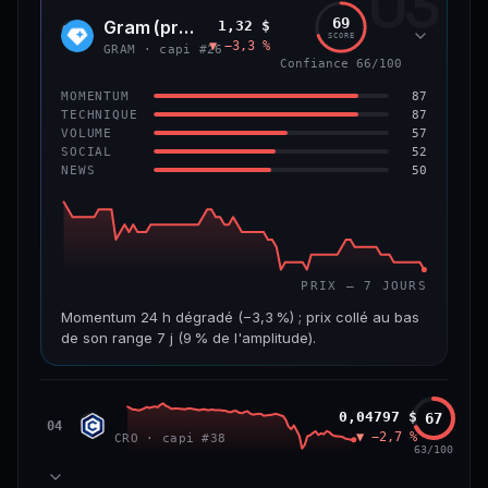
03
299 M$
4,0 M$
69
Gram (prev. Toncoin)
1,32 $
GRAM
SCORE
▼ −3,3 %
VAR. 7 J
VAR. 30 J
GRAM · capi #26
Confiance 66/100
−8,0 %
−42,0 %
87
MOMENTUM
VS ATH
RANG CAPI.
87
TECHNIQUE
−84,8 %
#125
57
VOLUME
52
SOCIAL
50
NEWS
59/100
CONFIANCE
PRIX — 7 JOURS
Momentum 24 h dégradé (−3,3 %) ; prix collé au bas
de son range 7 j (9 % de l'amplitude).
CAP. MARCHÉ
VOLUME 24 H
3,6 Md$
15,5 M$
Cronos
0,04797 $
67
CRO
04
▼ −2,7 %
CRO · capi #38
VAR. 7 J
VAR. 30 J
63/100
−7,5 %
−20,7 %