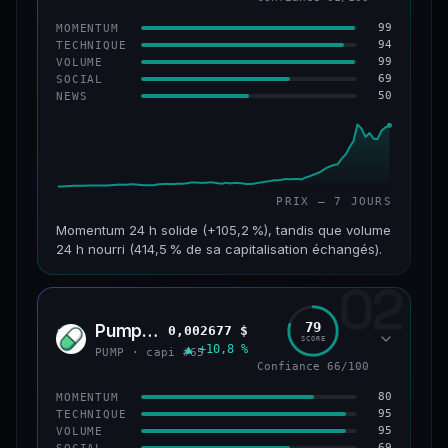
99
MOMENTUM
94
TECHNIQUE
99
VOLUME
69
SOCIAL
50
NEWS
PRIX — 7 JOURS
Momentum 24 h solide (+105,2 %), tandis que volume
24 h nourri (414,5 % de sa capitalisation échangés).
02
CAP. MARCHÉ
VOLUME 24 H
171 M$
708 M$
79
Pump.fun
0,002677 $
PUMP
SCORE
▲ +10,8 %
VAR. 7 J
VAR. 30 J
PUMP · capi #65
+1 075,3 %
+1 610,9 %
Confiance 66/100
80
MOMENTUM
VS ATH
RANG CAPI.
95
TECHNIQUE
−28,0 %
#179
95
VOLUME
69
SOCIAL