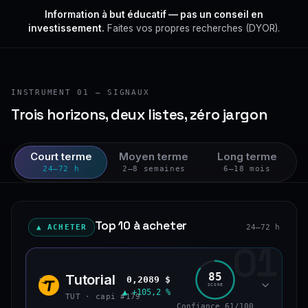
Information à but éducatif — pas un conseil en
investissement.
Faites vos propres recherches (DYOR).
INSTRUMENT 01 — SIGNAUX
Trois horizons, deux listes, zéro jargon
Court terme
Moyen terme
Long terme
24–72 h
2–8 semaines
6–18 mois
Top 10 à acheter
▲ ACHETER
24–72 h
01
85
Tutorial
0,2089 $
TUT
SCORE
▲ +105,2 %
TUT · capi #179
Confiance 61/100