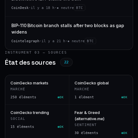
CoinDesk
·
il y a 18 h
·
▪ neutre
BTC
BIP-110 Bitcoin branch stalls after two blocks as gap
widens
Cointelegraph
·
il y a 21 h
·
▪ neutre
BTC
INSTRUMENT 03 — SOURCES
État des sources
22
CoinGecko markets
CoinGecko global
MARCHÉ
MARCHÉ
250 éléments
1 élément
OK
OK
CoinGecko trending
Fear & Greed
(alternative.me)
SOCIAL
SENTIMENT
15 éléments
OK
30 éléments
OK