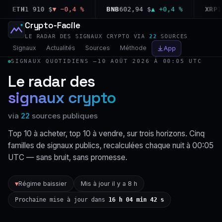
ETH
1 910 $
▼ −0,4 %
BNB
602,94 $
▲ +0,4 %
XRP
1,03
Crypto-Facile
LE RADAR DES SIGNAUX CRYPTO VIA
22
SOURCES
Signaux
Actualités
Sources
Méthode
App
SIGNAUX QUOTIDIENS —
10 AOÛT 2026 À 00:05 UTC
Le radar des
signaux crypto
via
22
sources publiques
Top 10 à acheter, top 10 à vendre, sur trois horizons. Cinq
familles de signaux publics, recalculées chaque nuit à 00:05
UTC — sans bruit, sans promesse.
Régime baissier
Mis à jour il y a 8 h
▼
Prochaine mise à jour dans
16 h 04 min 41 s