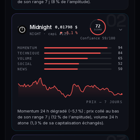
de son range 7 j (8 % de l'amplitude).
69/100
CONFIANCE
02
CAP. MARCHÉ
VOLUME 24 H
1,5 Md$
5,7 M$
72
Midnight
0,01798 $
NIGH
SCORE
▼ −5,1 %
VAR. 7 J
VAR. 30 J
NIGHT · capi #125
−7,5 %
−16,9 %
Confiance 59/100
94
MOMENTUM
VS ATH
RANG CAPI.
84
TECHNIQUE
−80,6 %
#50
65
VOLUME
52
SOCIAL
50
NEWS
65/100
CONFIANCE
PRIX — 7 JOURS
Momentum 24 h dégradé (−5,1 %) ; prix collé au bas
de son range 7 j (12 % de l'amplitude), volume 24 h
atone (1,3 % de sa capitalisation échangés).
CAP. MARCHÉ
VOLUME 24 H