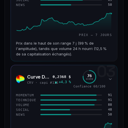
50
NEWS
61/100
CONFIANCE
PRIX — 7 JOURS
Prix dans le haut de son range 7 j (99 % de
l'amplitude), tandis que volume 24 h nourri (12,5 %
de sa capitalisation échangés).
03
CAP. MARCHÉ
VOLUME 24 H
1,1 Md$
132 M$
76
Curve DAO
0,2368 $
CRV
SCORE
▲ +4,3 %
VAR. 7 J
VAR. 30 J
CRV · capi #115
Confiance 60/100
+27,3 %
+82,3 %
91
MOMENTUM
VS ATH
RANG CAPI.
91
TECHNIQUE
−69,6 %
#65
88
VOLUME
48
SOCIAL
50
NEWS
66/100
CONFIANCE