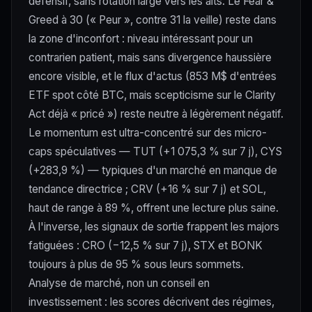
défensif, sans rotation large vers les alts. Le Fear &
Greed à 30 (« Peur », contre 31 la veille) reste dans
la zone d'inconfort : niveau intéressant pour un
contrarien patient, mais sans divergence haussière
encore visible, et le flux d'actus (853 M$ d'entrées
ETF spot côté BTC, mais scepticisme sur le Clarity
Act déjà « pricé ») reste neutre à légèrement négatif.
Le momentum est ultra-concentré sur des micro-
caps spéculatives — TUT (+1 075,3 % sur 7 j), CYS
(+283,9 %) — typiques d'un marché en manque de
tendance directrice ; CRV (+16 % sur 7 j) et SOL,
haut de range à 89 %, offrent une lecture plus saine.
À l'inverse, les signaux de sortie frappent les majors
fatiguées : CRO (−12,5 % sur 7 j), STX et BONK
toujours à plus de 95 % sous leurs sommets.
Analyse de marché, non un conseil en
investissement : les scores décrivent des régimes,