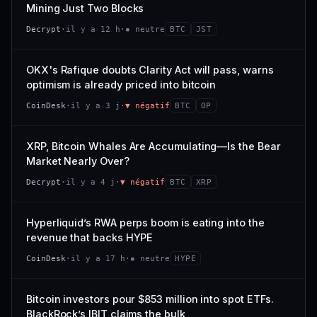
VAR. 7 J
VAR. 30 J
Mining Just Two Blocks
; prix collé au bas de son range 7 j (0 % de l'amplitude),
68/100
CONFIANCE
−3,0 %
−4,1 %
momentum 24 h dégradé (−2,7 %).
Decrypt
·
il y a 12 h
·
▪ neutre
BTC
JST
VS ATH
RANG CAPI.
CAP. MARCHÉ
VOLUME 24 H
−97,7 %
#79
21,1 Md$
3,8 M$
OKX's Rafique doubts Clarity Act will pass, warns
optimism is already priced into bitcoin
57/100
CONFIANCE
VAR. 7 J
VAR. 30 J
CoinDesk
·
il y a 3 j
·
▼ négatif
BTC
OP
0,0 %
−3,2 %
VS ATH
RANG CAPI.
XRP, Bitcoin Whales Are Accumulating—Is the Bear
−5,6 %
#9
Market Nearly Over?
72/100
CONFIANCE
Decrypt
·
il y a 4 j
·
▼ négatif
BTC
XRP
Hyperliquid’s RWA perps boom is eating into the
revenue that backs HYPE
CoinDesk
·
il y a 17 h
·
▪ neutre
HYPE
Bitcoin investors pour $853 million into spot ETFs.
BlackRock’s IBIT claims the bulk