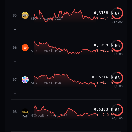
VS ATH
RANG CAPI.
81
MOMENTUM
−84,0 %
#26
SPX6900
0,3188 $
67
87
TECHNIQUE
SPX
05
▼ −2,4 %
71
SPX · capi #127
VOLUME
75/100
66/100
CONFIANCE
39
SOCIAL
50
NEWS
83
MOMENTUM
Stacks
0,1299 $
66
64
TECHNIQUE
STX
06
▼ −2,1 %
72
STX · capi #141
VOLUME
71/100
52
SOCIAL
50
NEWS
PRIX — 7 JOURS
Prix collé au bas de son range 7 j (20 % de l'amplitude),
83
MOMENTUM
momentum 24 h dégradé (−2,7 %) et volume 24 h atone
Sky
0,05316 $
65
81
TECHNIQUE
SKY
07
(0,3 % de sa capitalisation échangés).
▼ −1,4 %
54
SKY · capi #58
VOLUME
71/100
52
SOCIAL
50
CAP. MARCHÉ
VOLUME 24 H
NEWS
PRIX — 7 JOURS
2,3 Md$
5,7 M$
Momentum 24 h dégradé (−2,4 %), tandis que volume 24
65
MOMENTUM
h atone (1,0 % de sa capitalisation échangés).
币安人生 (BinanceLife)
0,5193 $
64
VAR. 7 J
VAR. 30 J
90
TECHNIQUE
币安
08
▼ −2,0 %
72
−12,5 %
−14,0 %
币安人生 · capi #96
VOLUME
人生
68/100
CAP. MARCHÉ
VOLUME 24 H
52
SOCIAL
297 M$
2,9 M$
50
NEWS
PRIX — 7 JOURS
VS ATH
RANG CAPI.