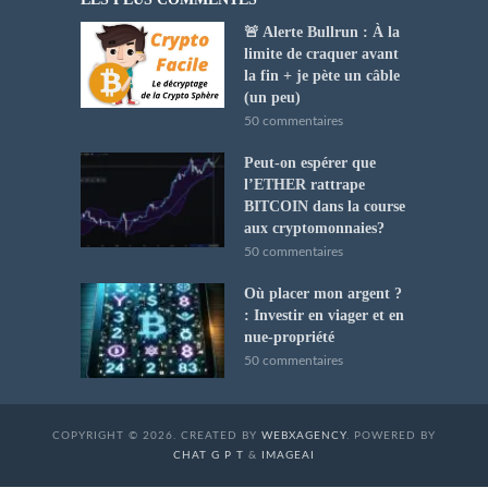
🚨 Alerte Bullrun : À la
limite de craquer avant
la fin + je pète un câble
(un peu)
50 commentaires
Peut-on espérer que
l’ETHER rattrape
BITCOIN dans la course
aux cryptomonnaies?
50 commentaires
Où placer mon argent ?
: Investir en viager et en
nue-propriété
50 commentaires
COPYRIGHT © 2026. CREATED BY
WEBXAGENCY
. POWERED BY
CHAT G P T
&
IMAGEAI