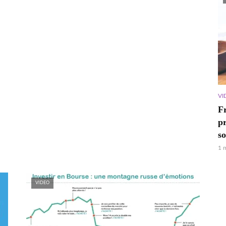
VI
Fr
p
s
1 
VIDEO