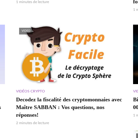
f
1 minutes de lecture
1 
VIDEO
VI
VIDÉOS CRYPTO
Bi
Decodez la fiscalité des cryptomonnaies avec
s
0
Maître SABBAN : Vos questions, nos
réponses!
1 
2 minutes de lecture