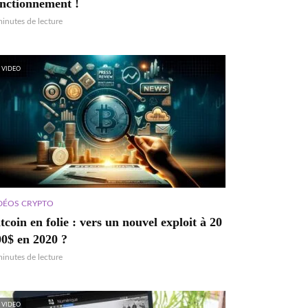
onctionnement !
minutes de lecture
VIDEO
DÉOS CRYPTO
tcoin en folie : vers un nouvel exploit à 20
00$ en 2020 ?
minutes de lecture
VIDEO