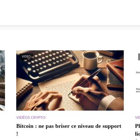
VIDEO
VIDÉOS CRYPTO
VI
Bitcoin : ne pas briser ce niveau de support
P
!
li