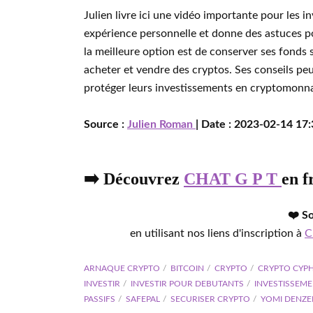
Julien livre ici une vidéo importante pour les i
expérience personnelle et donne des astuces po
la meilleure option est de conserver ses fonds 
acheter et vendre des cryptos. Ses conseils pe
protéger leurs investissements en cryptomonna
Source :
Julien Roman
| Date : 2023-02-14 17:
➡️ Découvrez
CHAT G P T
en f
❤️ S
en utilisant nos liens d'inscription à
C
ARNAQUE CRYPTO
BITCOIN
CRYPTO
CRYPTO CYP
INVESTIR
INVESTIR POUR DEBUTANTS
INVESTISSEM
PASSIFS
SAFEPAL
SECURISER CRYPTO
YOMI DENZE