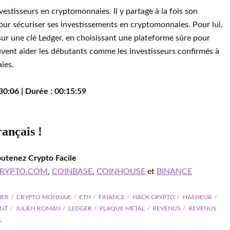
nvestisseurs en cryptomonnaies. Il y partage à la fois son
ur sécuriser ses investissements en cryptomonnaies. Pour lui,
sur une clé Ledger, en choisissant une plateforme sûre pour
uvent aider les débutants comme les investisseurs confirmés à
ies.
30:06 | Durée : 00:15:59
rançais !
outenez Crypto Facile
RYPTO.COM
,
COINBASE
,
COINHOUSE
et
BINANCE
HER
CRYPTO MONNAIE
ETH
FINANCE
HACK CRYPTO
HASHEUR
ENT
JULIEN ROMAN
LEDGER
PLAQUE METAL
REVENUS
REVENUS
L