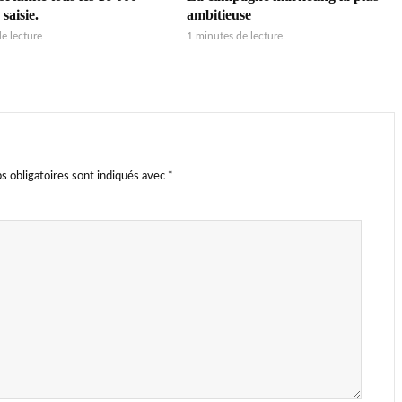
 saisie.
ambitieuse
e lecture
1 minutes de lecture
s obligatoires sont indiqués avec
*