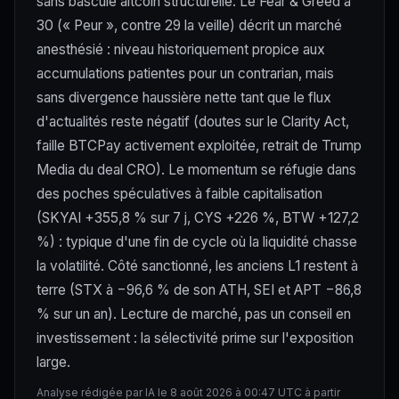
sans bascule altcoin structurelle. Le Fear & Greed à
30 (« Peur », contre 29 la veille) décrit un marché
anesthésié : niveau historiquement propice aux
accumulations patientes pour un contrarian, mais
sans divergence haussière nette tant que le flux
d'actualités reste négatif (doutes sur le Clarity Act,
faille BTCPay activement exploitée, retrait de Trump
Media du deal CRO). Le momentum se réfugie dans
des poches spéculatives à faible capitalisation
(SKYAI +355,8 % sur 7 j, CYS +226 %, BTW +127,2
%) : typique d'une fin de cycle où la liquidité chasse
la volatilité. Côté sanctionné, les anciens L1 restent à
terre (STX à −96,6 % de son ATH, SEI et APT −86,8
% sur un an). Lecture de marché, pas un conseil en
investissement : la sélectivité prime sur l'exposition
large.
Analyse rédigée par IA le 8 août 2026 à 00:47 UTC à partir