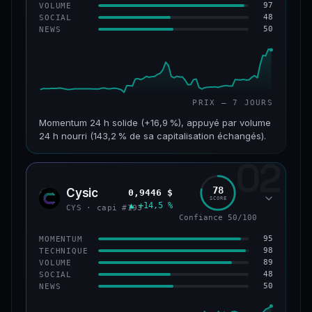
97
VOLUME
48
SOCIAL
50
NEWS
PRIX — 7 JOURS
Momentum 24 h solide (+16,9 %), appuyé par volume
24 h nourri (143,2 % de sa capitalisation échangés).
02
CAP. MARCHÉ
VOLUME 24 H
125 M$
179 M$
78
Cysic
0,9446 $
CYS
SCORE
▲ +14,5 %
VAR. 7 J
VAR. 30 J
CYS · capi #193
+24,2 %
−10,2 %
Confiance 50/100
95
MOMENTUM
VS ATH
RANG CAPI.
98
TECHNIQUE
−42,1 %
#220
89
VOLUME
48
SOCIAL
50
NEWS
43/100
CONFIANCE