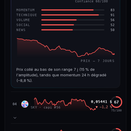
Confiance 60/100
−6,2 %
−22,2 %
83
MOMENTUM
VS ATH
RANG CAPI.
91
TECHNIQUE
−96,6 %
#143
56
VOLUME
52
SOCIAL
50
NEWS
69/100
CONFIANCE
PRIX — 7 JOURS
Prix collé au bas de son range 7 j (15 % de
l'amplitude), tandis que momentum 24 h dégradé
(−8,8 %).
CAP. MARCHÉ
VOLUME 24 H
508 M$
8,7 M$
Sky
0,05441 $
67
SKY
04
▼ −1,2 %
SKY · capi #56
VAR. 7 J
VAR. 30 J
75/100
−19,4 %
−28,6 %
VS ATH
RANG CAPI.
78
MOMENTUM