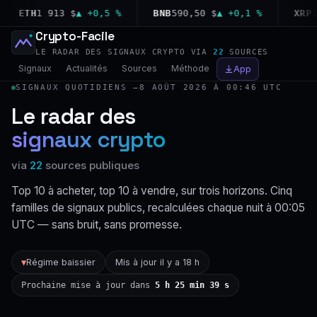
ETH
1 913 $
▲ +0,5 %
BNB
590,50 $
▲ +0,1 %
XRP
1,0
Crypto-Facile
LE RADAR DES SIGNAUX CRYPTO VIA
22
SOURCES
Signaux
Actualités
Sources
Méthode
App
SIGNAUX QUOTIDIENS —
8 AOÛT 2026 À 00:46 UTC
Le radar des
signaux crypto
via
22
sources publiques
Top 10 à acheter, top 10 à vendre, sur trois horizons. Cinq
familles de signaux publics, recalculées chaque nuit à 00:05
UTC — sans bruit, sans promesse.
Régime baissier
Mis à jour il y a 18 h
▼
Prochaine mise à jour dans
5 h 25 min 38 s