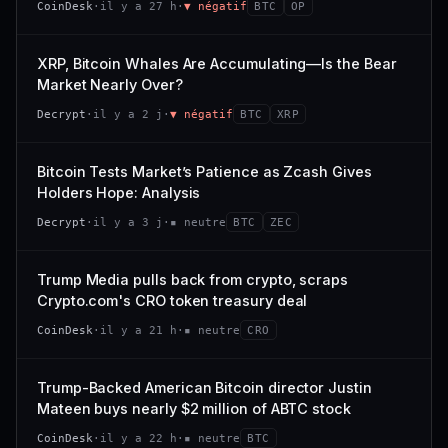
CoinDesk
·
il y a 27 h
·
▼ négatif
BTC
OP
−0,1 %
+0,1 %
CAP. MARCHÉ
VOLUME 24 H
VS ATH
RANG CAPI.
477 M$
1 464 $
XRP, Bitcoin Whales Are Accumulating—Is the Bear
−0,1 %
#29
Market Nearly Over?
VAR. 7 J
VAR. 30 J
65/100
CONFIANCE
Decrypt
·
il y a 2 j
·
▼ négatif
BTC
XRP
+0,6 %
−3,6 %
VS ATH
RANG CAPI.
Bitcoin Tests Market’s Patience as Zcash Gives
−94,7 %
#102
Holders Hope: Analysis
66/100
CONFIANCE
Decrypt
·
il y a 3 j
·
▪ neutre
BTC
ZEC
Trump Media pulls back from crypto, scraps
Crypto.com's CRO token treasury deal
CoinDesk
·
il y a 21 h
·
▪ neutre
CRO
Trump-Backed American Bitcoin director Justin
Mateen buys nearly $2 million of ABTC stock
CoinDesk
·
il y a 22 h
·
▪ neutre
BTC