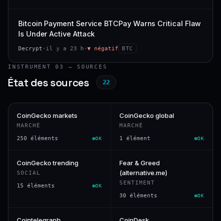
Bitcoin Payment Service BTCPay Warns Critical Flaw
Is Under Active Attack
Decrypt
·
il y a 23 h
·
▼ négatif
BTC
INSTRUMENT 03 — SOURCES
État des sources
22
CoinGecko markets
CoinGecko global
MARCHÉ
MARCHÉ
250 éléments
1 élément
OK
OK
CoinGecko trending
Fear & Greed
(alternative.me)
SOCIAL
SENTIMENT
15 éléments
OK
30 éléments
OK
Cointelegraph
CoinDesk