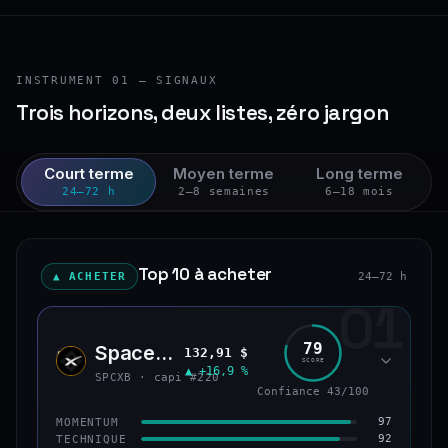
INSTRUMENT 01 — SIGNAUX
Trois horizons, deux listes, zéro jargon
Court terme
Moyen terme
Long terme
24–72 h
2–8 semaines
6–18 mois
Top 10 à acheter
▲ ACHETER
24–72 h
01
79
SpaceX (bStocks Tokenized Stock)
132,91 $
SPCX
SCORE
▲ +16,9 %
SPCXB · capi #220
Confiance 43/100
97
MOMENTUM
92
TECHNIQUE