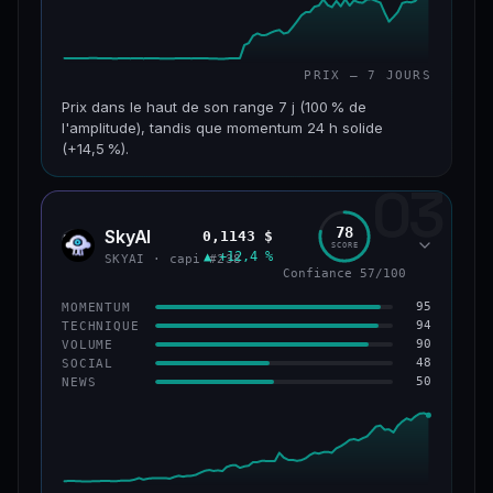
PRIX — 7 JOURS
Prix dans le haut de son range 7 j (100 % de
l'amplitude), tandis que momentum 24 h solide
(+14,5 %).
03
CAP. MARCHÉ
VOLUME 24 H
152 M$
34,0 M$
78
SkyAI
0,1143 $
SKYA
SCORE
▲ +12,4 %
VAR. 7 J
VAR. 30 J
SKYAI · capi #238
Confiance 57/100
+226,0 %
+211,4 %
95
MOMENTUM
VS ATH
RANG CAPI.
94
TECHNIQUE
−3,2 %
#193
90
VOLUME
48
SOCIAL
50
NEWS
50/100
CONFIANCE