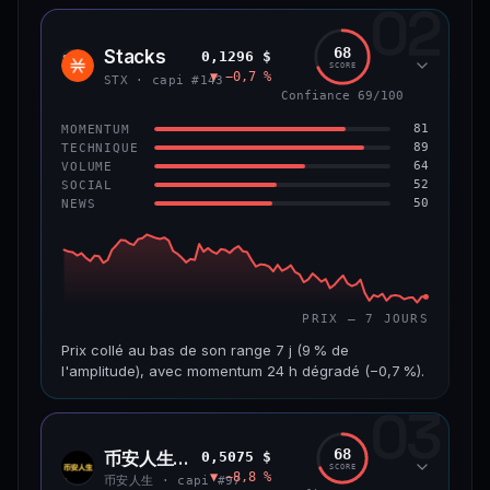
02
CAP. MARCHÉ
VOLUME 24 H
1,2 Md$
10,7 M$
68
Stacks
0,1296 $
STX
SCORE
▼ −0,7 %
VAR. 7 J
VAR. 30 J
STX · capi #143
−8,0 %
−9,9 %
Confiance 69/100
81
MOMENTUM
VS ATH
RANG CAPI.
89
TECHNIQUE
−55,9 %
#58
64
VOLUME
52
SOCIAL
50
NEWS
66/100
CONFIANCE
PRIX — 7 JOURS
Prix collé au bas de son range 7 j (9 % de
l'amplitude), avec momentum 24 h dégradé (−0,7 %).
03
CAP. MARCHÉ
VOLUME 24 H
241 M$
4,5 M$
68
币安人生 (BinanceLife)
0,5075 $
币安
SCORE
▼ −8,8 %
人生
VAR. 7 J
VAR. 30 J
币安人生 · capi #97