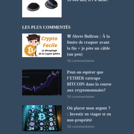
LES PLUS COMMENTÉS
🚨 Alerte Bullrun : À la
limite de craquer avant
la fin + je pète un câble
(un peu)
50 commentaires
Peut-on espérer que
l’ETHER rattrape
BITCOIN dans la course
aux cryptomonnaies?
50 commentaires
Où placer mon argent ?
: Investir en viager et en
nue-propriété
50 commentaires