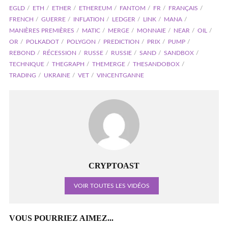
EGLD
ETH
ETHER
ETHEREUM
FANTOM
FR
FRANÇAIS
FRENCH
GUERRE
INFLATION
LEDGER
LINK
MANA
MANIÈRES PREMIÈRES
MATIC
MERGE
MONNAIE
NEAR
OIL
OR
POLKADOT
POLYGON
PREDICTION
PRIX
PUMP
REBOND
RÉCESSION
RUSSE
RUSSIE
SAND
SANDBOX
TECHNIQUE
THEGRAPH
THEMERGE
THESANDOBOX
TRADING
UKRAINE
VET
VINCENTGANNE
CRYPTOAST
VOIR TOUTES LES VIDÉOS
VOUS POURRIEZ AIMEZ...