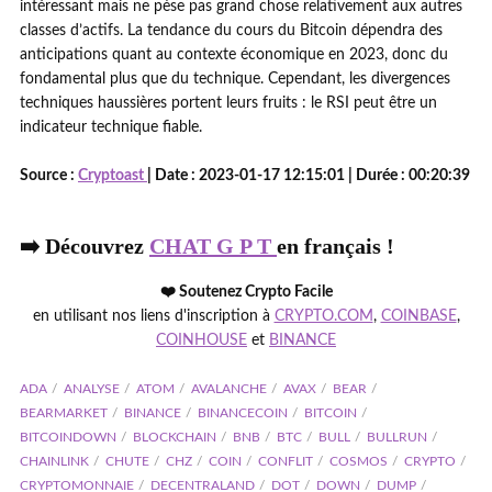
intéressant mais ne pèse pas grand chose relativement aux autres
classes d’actifs. La tendance du cours du Bitcoin dépendra des
anticipations quant au contexte économique en 2023, donc du
fondamental plus que du technique. Cependant, les divergences
techniques haussières portent leurs fruits : le RSI peut être un
indicateur technique fiable.
Source :
Cryptoast
| Date : 2023-01-17 12:15:01 | Durée : 00:20:39
➡️ Découvrez
CHAT G P T
en français !
❤️ Soutenez Crypto Facile
en utilisant nos liens d'inscription à
CRYPTO.COM
,
COINBASE
,
COINHOUSE
et
BINANCE
ADA
ANALYSE
ATOM
AVALANCHE
AVAX
BEAR
BEARMARKET
BINANCE
BINANCECOIN
BITCOIN
BITCOINDOWN
BLOCKCHAIN
BNB
BTC
BULL
BULLRUN
CHAINLINK
CHUTE
CHZ
COIN
CONFLIT
COSMOS
CRYPTO
CRYPTOMONNAIE
DECENTRALAND
DOT
DOWN
DUMP