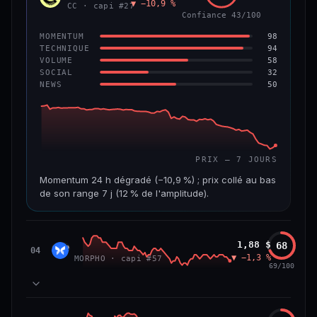
▼ −10,9 %
VAR. 7 J
VAR. 30 J
CC · capi #27
Confiance 43/100
−4,5 %
−8,8 %
98
MOMENTUM
VS ATH
RANG CAPI.
94
TECHNIQUE
−96,0 %
#97
58
VOLUME
32
SOCIAL
50
NEWS
67/100
CONFIANCE
PRIX — 7 JOURS
Momentum 24 h dégradé (−10,9 %) ; prix collé au bas
de son range 7 j (12 % de l'amplitude).
CAP. MARCHÉ
VOLUME 24 H
3,5 Md$
19,6 M$
Morpho
1,88 $
68
MORP
04
▼ −1,3 %
MORPHO · capi #57
VAR. 7 J
VAR. 30 J
69/100
−24,7 %
−28,7 %
VS ATH
RANG CAPI.
84
MOMENTUM