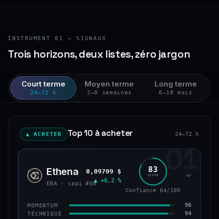
INSTRUMENT 01 — SIGNAUX
Trois horizons, deux listes, zéro jargon
Court terme
Moyen terme
Long terme
24–72 h
2–8 semaines
6–18 mois
Top 10 à acheter
▲ ACHETER
24–72 h
01
83
Ethena
0,09709 $
ENA
SCORE
▲ +6,2 %
ENA · capi #68
Confiance 64/100
96
MOMENTUM
94
TECHNIQUE