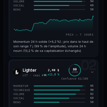
94
VOLUME
69
SOCIAL
50
NEWS
PRIX — 7 JOURS
Momentum 24 h solide (+6,2 %) ; prix dans le haut de
son range 7 j (99 % de l'amplitude), volume 24 h
nourri (13,2 % de sa capitalisation échangés).
02
CAP. MARCHÉ
VOLUME 24 H
955 M$
126 M$
80
Lighter
2,40 $
LIT
SCORE
▲ +11,0 %
VAR. 7 J
VAR. 30 J
LIT · capi #90
+18,8 %
+32,8 %
Confiance 61/100
95
MOMENTUM
VS ATH
RANG CAPI.
90
TECHNIQUE
−93,6 %
#68
82
VOLUME
69
SOCIAL
50
NEWS
64/100
CONFIANCE