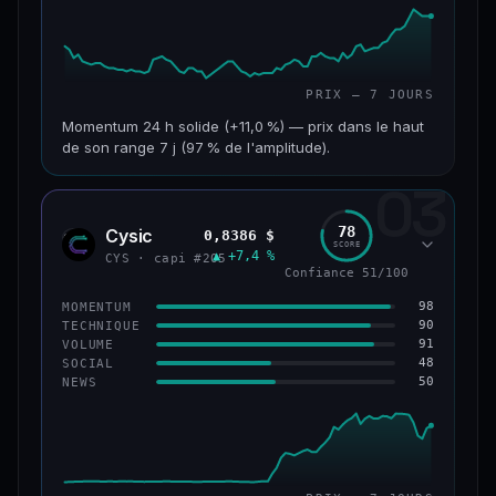
PRIX — 7 JOURS
Momentum 24 h solide (+11,0 %) — prix dans le haut
de son range 7 j (97 % de l'amplitude).
03
CAP. MARCHÉ
VOLUME 24 H
601 M$
47,5 M$
78
Cysic
0,8386 $
CYS
SCORE
▲ +7,4 %
VAR. 7 J
VAR. 30 J
CYS · capi #205
Confiance 51/100
+10,1 %
+2,1 %
98
MOMENTUM
VS ATH
RANG CAPI.
90
TECHNIQUE
−69,5 %
#90
91
VOLUME
48
SOCIAL
50
NEWS
61/100
CONFIANCE