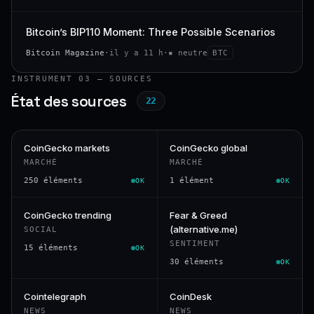
Bitcoin’s BIP110 Moment: Three Possible Scenarios
Bitcoin Magazine
·
il y a 11 h
·
▪ neutre
BTC
INSTRUMENT 03 — SOURCES
État des sources
22
CoinGecko markets
CoinGecko global
MARCHÉ
MARCHÉ
250 éléments
1 élément
OK
OK
CoinGecko trending
Fear & Greed
(alternative.me)
SOCIAL
SENTIMENT
15 éléments
OK
30 éléments
OK
Cointelegraph
CoinDesk
NEWS
NEWS