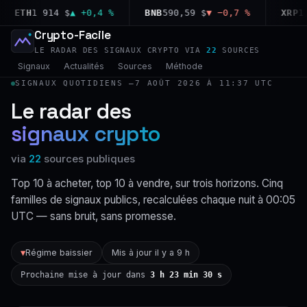
ETH
1 914 $
▲ +0,4 %
BNB
590,59 $
▼ −0,7 %
XRP
1,03
Crypto-Facile
LE RADAR DES SIGNAUX CRYPTO VIA
22
SOURCES
Signaux
Actualités
Sources
Méthode
SIGNAUX QUOTIDIENS —
7 AOÛT 2026 À 11:37 UTC
Le radar des
signaux crypto
via
22
sources publiques
Top 10 à acheter, top 10 à vendre, sur trois horizons. Cinq
familles de signaux publics, recalculées chaque nuit à 00:05
UTC — sans bruit, sans promesse.
Régime baissier
Mis à jour il y a 9 h
▼
Prochaine mise à jour dans
3 h 23 min 29 s