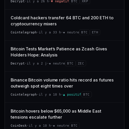
Decrypt
·
il y a 26 h
·
▼ négatif
BTC
XRP
−0,4 %
−2,9 %
CAP. MARCHÉ
VOLUME 24 H
318 M$
26,4 M$
VS ATH
RANG CAPI.
Coldcard hackers transfer 64 BTC and 200 ETH to
−94,7 %
#101
VAR. 7 J
VAR. 30 J
cryptocurrency mixers
−22,6 %
+53,4 %
66/100
CONFIANCE
Cointelegraph
·
il y a 33 h
·
▪ neutre
BTC
ETH
VS ATH
RANG CAPI.
−47,7 %
#120
Bitcoin Tests Market’s Patience as Zcash Gives
Holders Hope: Analysis
38/100
CONFIANCE
Decrypt
·
il y a 2 j
·
▪ neutre
BTC
ZEC
Binance Bitcoin volume ratio hits record as futures
outweigh spot eight times over
Cointelegraph
·
il y a 10 h
·
▲ positif
BTC
Bitcoin hovers below $65,000 as Middle East
tensions escalate further
CoinDesk
·
il y a 10 h
·
▪ neutre
BTC