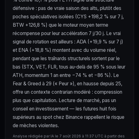
défensive : pas de vraie saison des alts, plutôt des
poches spéculatives isolées (CYS +198,2 % sur 7 j,
BTW +126,8 %) que le moteur moyen terme
récompense pour leur accélération 7 j/30 j. Le vrai
signal de rotation est ailleurs : ADA (+19,9 % sur 7 j)
et ENA (+18,8 %) montent avec du volume réel,
pendant que les traînards structurels sortent par le
bas (STX, VET, FLR, tous au-delà de 95 % sous leur
ATH, momentum 1 an entre −74 % et −86 %). Le
Fear & Greed à 29 (« Peur »), en hausse depuis 25,
offre un contexte contrarian modéré : compression
plus que capitulation. Lecture de marché, pas un
conseil en investissement — les futures huit fois
supérieurs au spot chez Binance rappellent le risque
de mèches violentes.
Analyse rédigée par IA le 7 août 2026 à 11:37 UTC à partir des