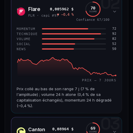
02
1,3 Md$
7,5 M$
70
Flare
0,005962 $
FLR
SCORE
▼ −0,4 %
VAR. 7 J
VAR. 30 J
FLR · capi #97
−4,8 %
+2,5 %
Confiance 67/100
72
MOMENTUM
VS ATH
RANG CAPI.
92
TECHNIQUE
−45,9 %
#56
82
VOLUME
52
SOCIAL
50
NEWS
65/100
CONFIANCE
PRIX — 7 JOURS
Prix collé au bas de son range 7 j (7 % de
l'amplitude) ; volume 24 h atone (0,4 % de sa
capitalisation échangés), momentum 24 h dégradé
(−0,4 %).
03
CAP. MARCHÉ
VOLUME 24 H
518 M$
1,8 M$
69
Canton
0,08964 $
CC
SCORE