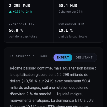
2 298 Md$
50,4 Md$
▲ +0,56 % · 24 h
échangé sur 24 h
DOMINANCE BTC
DOMINANCE ETH
56,8 %
10,1 %
part de la cap. totale
part de la cap. totale
LE DÉBRIEF DU JOUR
EXPERT
DÉBUTANT
Régime baissier confirmé, mais sous tension basse :
la capitalisation globale tient à 2 298 milliards de
dollars (+0,56 % sur 24 h) avec seulement 50,4
milliards échangés, soit une rotation quotidienne
d'environ 2 % du marché — liquidité maigre,
mouvements erratiques. La dominance BTC à 56,8
% contre 10,1 % pour l'ETH signe une structure