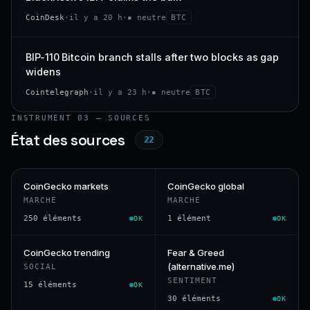
CoinDesk
·
il y a 20 h
·
▪ neutre
BTC
BIP-110 Bitcoin branch stalls after two blocks as gap
widens
Cointelegraph
·
il y a 23 h
·
▪ neutre
BTC
INSTRUMENT 03 — SOURCES
État des sources
22
CoinGecko markets
CoinGecko global
MARCHÉ
MARCHÉ
250 éléments
1 élément
OK
OK
CoinGecko trending
Fear & Greed
(alternative.me)
SOCIAL
SENTIMENT
15 éléments
OK
30 éléments
OK