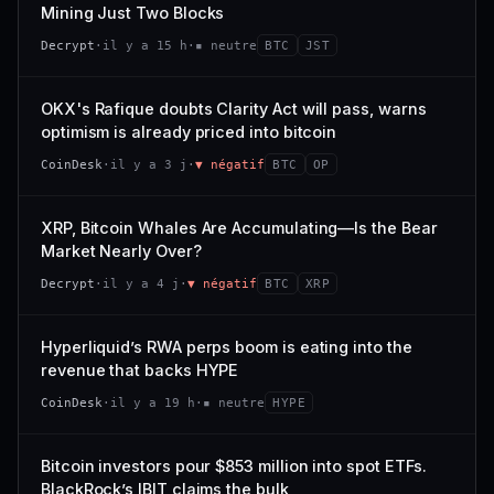
VAR. 7 J
VAR. 30 J
Mining Just Two Blocks
; prix collé au bas de son range 7 j (0 % de l'amplitude),
68/100
CONFIANCE
−3,0 %
−4,1 %
momentum 24 h dégradé (−2,7 %).
Decrypt
·
il y a 15 h
·
▪ neutre
BTC
JST
VS ATH
RANG CAPI.
CAP. MARCHÉ
VOLUME 24 H
−97,7 %
#79
21,1 Md$
3,8 M$
OKX's Rafique doubts Clarity Act will pass, warns
optimism is already priced into bitcoin
57/100
CONFIANCE
VAR. 7 J
VAR. 30 J
CoinDesk
·
il y a 3 j
·
▼ négatif
BTC
OP
0,0 %
−3,2 %
VS ATH
RANG CAPI.
XRP, Bitcoin Whales Are Accumulating—Is the Bear
−5,6 %
#9
Market Nearly Over?
72/100
CONFIANCE
Decrypt
·
il y a 4 j
·
▼ négatif
BTC
XRP
Hyperliquid’s RWA perps boom is eating into the
revenue that backs HYPE
CoinDesk
·
il y a 19 h
·
▪ neutre
HYPE
Bitcoin investors pour $853 million into spot ETFs.
BlackRock’s IBIT claims the bulk