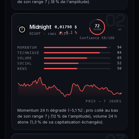
de son range 7 j (8 % de l'amplitude).
69/100
CONFIANCE
02
CAP. MARCHÉ
VOLUME 24 H
1,5 Md$
5,7 M$
72
Midnight
0,01798 $
NIGH
SCORE
▼ −5,1 %
VAR. 7 J
VAR. 30 J
NIGHT · capi #125
−7,5 %
−16,9 %
Confiance 59/100
94
MOMENTUM
VS ATH
RANG CAPI.
84
TECHNIQUE
−80,6 %
#50
65
VOLUME
52
SOCIAL
50
NEWS
65/100
CONFIANCE
PRIX — 7 JOURS
Momentum 24 h dégradé (−5,1 %) ; prix collé au bas
de son range 7 j (12 % de l'amplitude), volume 24 h
atone (1,3 % de sa capitalisation échangés).
CAP. MARCHÉ
VOLUME 24 H