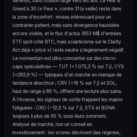
défensif, sans rotation large vers les alts. Le Fear &
Greed à 30 (« Peur », contre 31 la veille) reste dans
la zone d'inconfort : niveau intéressant pour un
contrarien patient, mais sans divergence haussière
encore visible, et le flux d'actus (853 M$ d'entrées
ETF spot côté BTC, mais scepticisme sur le Clarity
Act déjà « pricé ») reste neutre à légèrement négatif.
Le momentum est ultra-concentré sur des micro-
caps spéculatives — TUT (+1 075,3 % sur 7 j), CYS
(+283,9 %) — typiques d'un marché en manque de
tendance directrice ; CRV (+16 % sur 7 j) et SOL,
haut de range à 89 %, offrent une lecture plus saine.
À l'inverse, les signaux de sortie frappent les majors
fatiguées : CRO (−12,5 % sur 7 j), STX et BONK
toujours à plus de 95 % sous leurs sommets.
Analyse de marché, non un conseil en
investissement : les scores décrivent des régimes,