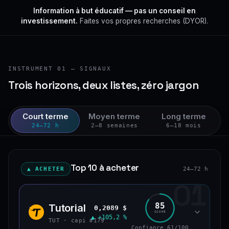
Information à but éducatif — pas un conseil en
investissement.
Faites vos propres recherches (DYOR).
INSTRUMENT 01 — SIGNAUX
Trois horizons, deux listes, zéro jargon
Court terme
Moyen terme
Long terme
24–72 h
2–8 semaines
6–18 mois
Top 10 à acheter
▲ ACHETER
24–72 h
01
85
Tutorial
0,2089 $
TUT
SCORE
▲ +105,2 %
TUT · capi #179
Confiance 61/100