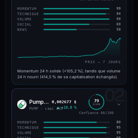
99
MOMENTUM
94
TECHNIQUE
99
VOLUME
69
SOCIAL
50
NEWS
PRIX — 7 JOURS
Momentum 24 h solide (+105,2 %), tandis que volume
24 h nourri (414,5 % de sa capitalisation échangés).
02
CAP. MARCHÉ
VOLUME 24 H
171 M$
708 M$
79
Pump.fun
0,002677 $
PUMP
SCORE
▲ +10,8 %
VAR. 7 J
VAR. 30 J
PUMP · capi #65
+1 075,3 %
+1 610,9 %
Confiance 66/100
80
MOMENTUM
VS ATH
RANG CAPI.
95
TECHNIQUE
−28,0 %
#179
95
VOLUME
69
SOCIAL