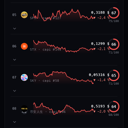
VS ATH
RANG CAPI.
81
MOMENTUM
−84,0 %
#26
SPX6900
0,3188 $
67
87
TECHNIQUE
SPX
05
▼ −2,4 %
71
SPX · capi #127
VOLUME
75/100
66/100
CONFIANCE
39
SOCIAL
50
NEWS
83
MOMENTUM
Stacks
0,1299 $
66
64
TECHNIQUE
STX
06
▼ −2,1 %
72
STX · capi #141
VOLUME
71/100
52
SOCIAL
50
NEWS
PRIX — 7 JOURS
Prix collé au bas de son range 7 j (20 % de l'amplitude),
83
MOMENTUM
momentum 24 h dégradé (−2,7 %) et volume 24 h atone
Sky
0,05316 $
65
81
TECHNIQUE
SKY
07
(0,3 % de sa capitalisation échangés).
▼ −1,4 %
54
SKY · capi #58
VOLUME
71/100
52
SOCIAL
50
CAP. MARCHÉ
VOLUME 24 H
NEWS
PRIX — 7 JOURS
2,3 Md$
5,7 M$
Momentum 24 h dégradé (−2,4 %), tandis que volume 24
65
MOMENTUM
h atone (1,0 % de sa capitalisation échangés).
币安人生 (BinanceLife)
0,5193 $
64
VAR. 7 J
VAR. 30 J
90
TECHNIQUE
币安
08
▼ −2,0 %
72
−12,5 %
−14,0 %
币安人生 · capi #96
VOLUME
人生
68/100
CAP. MARCHÉ
VOLUME 24 H
52
SOCIAL
297 M$
2,9 M$
50
NEWS
PRIX — 7 JOURS
VS ATH
RANG CAPI.