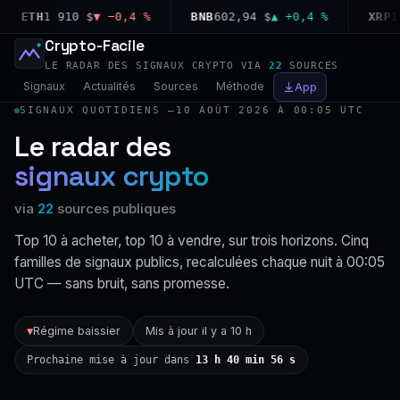
ETH
1 910 $
▼ −0,4 %
BNB
602,94 $
▲ +0,4 %
XRP
1,03
Crypto-Facile
LE RADAR DES SIGNAUX CRYPTO VIA
22
SOURCES
Signaux
Actualités
Sources
Méthode
App
SIGNAUX QUOTIDIENS —
10 AOÛT 2026 À 00:05 UTC
Le radar des
signaux crypto
via
22
sources publiques
Top 10 à acheter, top 10 à vendre, sur trois horizons. Cinq
familles de signaux publics, recalculées chaque nuit à 00:05
UTC — sans bruit, sans promesse.
Régime baissier
Mis à jour il y a 10 h
▼
Prochaine mise à jour dans
13 h 40 min 55 s