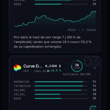
50
NEWS
61/100
CONFIANCE
PRIX — 7 JOURS
Prix dans le haut de son range 7 j (99 % de
l'amplitude), tandis que volume 24 h nourri (12,5 %
de sa capitalisation échangés).
03
CAP. MARCHÉ
VOLUME 24 H
1,1 Md$
132 M$
76
Curve DAO
0,2368 $
CRV
SCORE
▲ +4,3 %
VAR. 7 J
VAR. 30 J
CRV · capi #115
Confiance 60/100
+27,3 %
+82,3 %
91
MOMENTUM
VS ATH
RANG CAPI.
91
TECHNIQUE
−69,6 %
#65
88
VOLUME
48
SOCIAL
50
NEWS
66/100
CONFIANCE