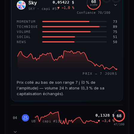
68
Sky
0,05422 $
SKY
SCORE
▼ −1,0 %
VAR. 7 J
VAR. 30 J
SKY · capi #57
Confiance 70/100
0,0 %
−3,2 %
73
MOMENTUM
VS ATH
RANG CAPI.
89
TECHNIQUE
−5,6 %
#9
75
VOLUME
51
SOCIAL
50
NEWS
66/100
CONFIANCE
PRIX — 7 JOURS
Prix collé au bas de son range 7 j (0 % de
l'amplitude) — volume 24 h atone (0,3 % de sa
capitalisation échangés).
CAP. MARCHÉ
VOLUME 24 H
1,3 Md$
3,9 M$
Unibase
0,1328 $
68
UB
04
▼ −3,4 %
UB · capi #120
VAR. 7 J
VAR. 30 J
47/100
−3,2 %
−3,5 %