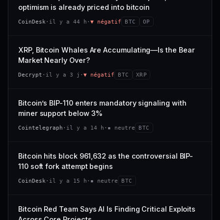
VAR. 7 J
VAR. 30 J
optimism is already priced into bitcoin
momentum 24 h dégradé (+0,0 %), volume 24 h atone
54/100
CONFIANCE
−0,1 %
+0,1 %
(0,9 % de sa capitalisation échangés).
CoinDesk
·
il y a 44 h
·
▼ négatif
BTC
OP
VS ATH
RANG CAPI.
CAP. MARCHÉ
VOLUME 24 H
−0,1 %
#30
538 M$
4,7 M$
XRP, Bitcoin Whales Are Accumulating—Is the Bear
Market Nearly Over?
65/100
CONFIANCE
VAR. 7 J
VAR. 30 J
Decrypt
·
il y a 3 j
·
▼ négatif
BTC
XRP
−2,9 %
−1,9 %
VS ATH
RANG CAPI.
Bitcoin’s BIP-110 enters mandatory signaling with
−50,0 %
#93
miner support below 3%
71/100
CONFIANCE
Cointelegraph
·
il y a 14 h
·
▪ neutre
BTC
Bitcoin hits block 961,632 as the controversial BIP-
110 soft fork attempt begins
CoinDesk
·
il y a 15 h
·
▪ neutre
BTC
Bitcoin Red Team Says AI Is Finding Critical Exploits
Across Core Projects