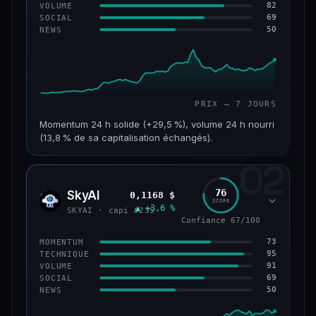
82
VOLUME
69
SOCIAL
50
NEWS
PRIX — 7 JOURS
Momentum 24 h solide (+29,5 %), volume 24 h nourri
(13,8 % de sa capitalisation échangés).
02
CAP. MARCHÉ
VOLUME 24 H
121 M$
16,7 M$
76
SkyAI
0,1168 $
SKYA
SCORE
▲ +3,6 %
VAR. 7 J
VAR. 30 J
SKYAI · capi #235
+213,9 %
+10,2 %
Confiance 67/100
73
MOMENTUM
VS ATH
RANG CAPI.
95
TECHNIQUE
−46,4 %
#224
91
VOLUME
69
SOCIAL
50
NEWS
56/100
CONFIANCE