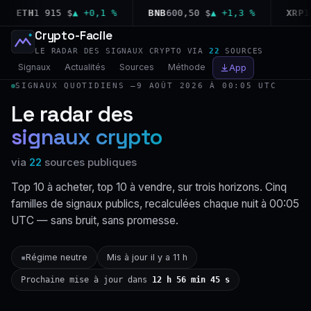
ETH
1 915 $
▲ +0,1 %
BNB
600,50 $
▲ +1,3 %
XRP
1,04
Crypto-Facile
LE RADAR DES SIGNAUX CRYPTO VIA
22
SOURCES
Signaux
Actualités
Sources
Méthode
App
SIGNAUX QUOTIDIENS —
9 AOÛT 2026 À 00:05 UTC
Le radar des
signaux crypto
via
22
sources publiques
Top 10 à acheter, top 10 à vendre, sur trois horizons. Cinq
familles de signaux publics, recalculées chaque nuit à 00:05
UTC — sans bruit, sans promesse.
Régime neutre
Mis à jour il y a 11 h
▪
Prochaine mise à jour dans
12 h 56 min 44 s