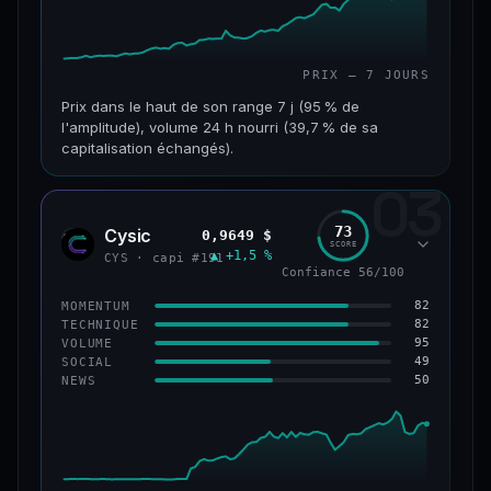
PRIX — 7 JOURS
Prix dans le haut de son range 7 j (95 % de
l'amplitude), volume 24 h nourri (39,7 % de sa
capitalisation échangés).
03
CAP. MARCHÉ
VOLUME 24 H
117 M$
46,3 M$
73
Cysic
0,9649 $
CYS
SCORE
▲ +1,5 %
VAR. 7 J
VAR. 30 J
CYS · capi #191
Confiance 56/100
+357,9 %
+203,1 %
82
MOMENTUM
VS ATH
RANG CAPI.
82
TECHNIQUE
−86,3 %
#235
95
VOLUME
49
SOCIAL
50
NEWS
67/100
CONFIANCE