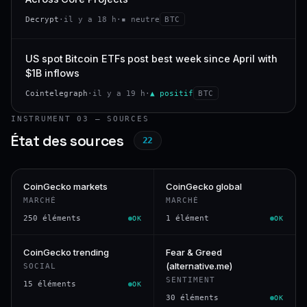
Decrypt
·
il y a 18 h
·
▪ neutre
BTC
US spot Bitcoin ETFs post best week since April with
$1B inflows
Cointelegraph
·
il y a 19 h
·
▲ positif
BTC
INSTRUMENT 03 — SOURCES
État des sources
22
CoinGecko markets
CoinGecko global
MARCHÉ
MARCHÉ
250 éléments
1 élément
OK
OK
CoinGecko trending
Fear & Greed
(alternative.me)
SOCIAL
SENTIMENT
15 éléments
OK
30 éléments
OK