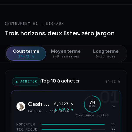
INSTRUMENT 01 — SIGNAUX
Trois horizons, deux listes, zéro jargon
Court terme
Moyen terme
Long terme
24–72 h
2–8 semaines
6–18 mois
Top 10 à acheter
▲ ACHETER
24–72 h
01
79
Cash Cat
0,1227 $
CASH
SCORE
▲ +29,5 %
CASHCAT · capi #224
Confiance 56/100
99
MOMENTUM
77
TECHNIQUE