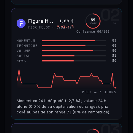
02
CAP. MARCHÉ
VOLUME 24 H
8,9 Md$
484 355 $
69
Figure Heloc
1,00 $
FIGR
SCORE
▼ −2,7 %
VAR. 7 J
VAR. 30 J
FIGR_HELOC · capi #9
−0,6 %
+2,0 %
Confiance 66/100
83
MOMENTUM
VS ATH
RANG CAPI.
68
TECHNIQUE
−8,5 %
#14
80
VOLUME
51
SOCIAL
50
NEWS
69/100
CONFIANCE
PRIX — 7 JOURS
Momentum 24 h dégradé (−2,7 %) ; volume 24 h
atone (0,0 % de sa capitalisation échangés), prix
collé au bas de son range 7 j (0 % de l'amplitude).
03
CAP. MARCHÉ
VOLUME 24 H
21,1 Md$
3,8 M$