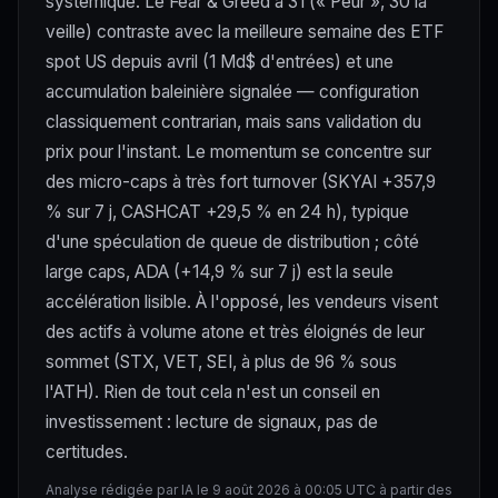
systémique. Le Fear & Greed à 31 (« Peur », 30 la
veille) contraste avec la meilleure semaine des ETF
spot US depuis avril (1 Md$ d'entrées) et une
accumulation baleinière signalée — configuration
classiquement contrarian, mais sans validation du
prix pour l'instant. Le momentum se concentre sur
des micro-caps à très fort turnover (SKYAI +357,9
% sur 7 j, CASHCAT +29,5 % en 24 h), typique
d'une spéculation de queue de distribution ; côté
large caps, ADA (+14,9 % sur 7 j) est la seule
accélération lisible. À l'opposé, les vendeurs visent
des actifs à volume atone et très éloignés de leur
sommet (STX, VET, SEI, à plus de 96 % sous
l'ATH). Rien de tout cela n'est un conseil en
investissement : lecture de signaux, pas de
certitudes.
Analyse rédigée par IA le 9 août 2026 à 00:05 UTC à partir des