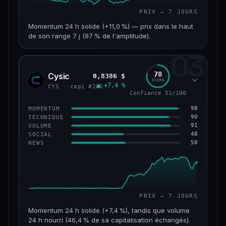
PRIX — 7 JOURS
Momentum 24 h solide (+11,0 %) — prix dans le haut
de son range 7 j (97 % de l'amplitude).
03
CAP. MARCHÉ
VOLUME 24 H
601 M$
47,5 M$
78
Cysic
0,8386 $
CYS
SCORE
▲ +7,4 %
VAR. 7 J
VAR. 30 J
CYS · capi #205
Confiance 51/100
+10,1 %
+2,1 %
98
MOMENTUM
VS ATH
RANG CAPI.
90
TECHNIQUE
−69,5 %
#90
91
VOLUME
48
SOCIAL
50
NEWS
61/100
CONFIANCE
PRIX — 7 JOURS
Momentum 24 h solide (+7,4 %), tandis que volume
24 h nourri (46,4 % de sa capitalisation échangés).