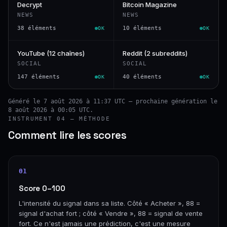
Decrypt
Bitcoin Magazine
NEWS
NEWS
38 éléments
10 éléments
OK
OK
YouTube (12 chaînes)
Reddit (2 subreddits)
SOCIAL
SOCIAL
147 éléments
40 éléments
OK
OK
Généré le 7 août 2026 à 11:37 UTC — prochaine génération le
8 août 2026 à 00:05 UTC.
INSTRUMENT 04 — MÉTHODE
Comment lire les scores
01
Score 0–100
L'intensité du signal dans sa liste. Côté « Acheter », 88 =
signal d'achat fort ; côté « Vendre », 88 = signal de vente
fort. Ce n'est jamais une prédiction, c'est une mesure