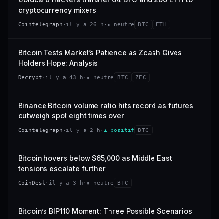
−94,7 %
#101
VAR. 7 J
VAR. 30 J
cryptocurrency mixers
−22,6 %
+53,4 %
66/100
CONFIANCE
Cointelegraph
·
il y a 26 h
·
▪ neutre
BTC
ETH
VS ATH
RANG CAPI.
−47,7 %
#120
Bitcoin Tests Market’s Patience as Zcash Gives
Holders Hope: Analysis
38/100
CONFIANCE
Decrypt
·
il y a 43 h
·
▪ neutre
BTC
ZEC
Binance Bitcoin volume ratio hits record as futures
outweigh spot eight times over
Cointelegraph
·
il y a 2 h
·
▲ positif
BTC
Bitcoin hovers below $65,000 as Middle East
tensions escalate further
CoinDesk
·
il y a 3 h
·
▪ neutre
BTC
Bitcoin’s BIP110 Moment: Three Possible Scenarios