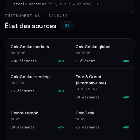
Bitcoin Magazine
·
il y a 3 h
·
▪ neutre
BTC
INSTRUMENT 03 — SOURCES
État des sources
22
CoinGecko markets
CoinGecko global
MARCHÉ
MARCHÉ
250 éléments
1 élément
OK
OK
CoinGecko trending
Fear & Greed
(alternative.me)
SOCIAL
SENTIMENT
15 éléments
OK
30 éléments
OK
Cointelegraph
CoinDesk
NEWS
NEWS
30 éléments
25 éléments
OK
OK