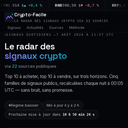
H
1 914 $
▲ +0,4 %
BNB
590,59 $
▼ −0,7 %
XRP
1,03 $
Crypto-Facile
LE RADAR DES SIGNAUX CRYPTO VIA
22
SOURCES
Signaux
Actualités
Sources
Méthode
SIGNAUX QUOTIDIENS —
7 AOÛT 2026 À 11:37 UTC
Le radar des
signaux crypto
via
22
sources publiques
Top 10 à acheter, top 10 à vendre, sur trois horizons. Cinq
familles de signaux publics, recalculées chaque nuit à 00:05
UTC — sans bruit, sans promesse.
Régime baissier
Mis à jour il y a 2 h
▼
Prochaine mise à jour dans
10 h 50 min 24 s