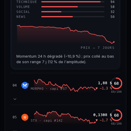
VS ATH
RANG CAPI.
94
TECHNIQUE
−96,0 %
#97
58
VOLUME
32
SOCIAL
50
NEWS
67/100
CONFIANCE
PRIX — 7 JOURS
Momentum 24 h dégradé (−10,9 %) ; prix collé au bas
de son range 7 j (12 % de l'amplitude).
CAP. MARCHÉ
VOLUME 24 H
3,5 Md$
19,6 M$
Morpho
1,88 $
68
MORP
04
▼ −1,3 %
MORPHO · capi #57
VAR. 7 J
VAR. 30 J
69/100
−24,7 %
−28,7 %
VS ATH
RANG CAPI.
84
MOMENTUM
−53,8 %
#27
Stacks
0,1308 $
68
86
TECHNIQUE
STX
05
▼ −1,7 %
60
STX · capi #142
VOLUME
68/100
43/100
CONFIANCE
52
SOCIAL
50
NEWS