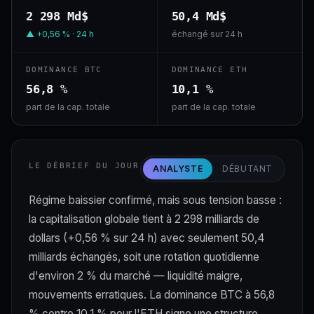
2 298 Md$
50,4 Md$
▲ +0,56 % · 24 h
échangé sur 24 h
DOMINANCE BTC
DOMINANCE ETH
56,8 %
10,1 %
part de la cap. totale
part de la cap. totale
LE DÉBRIEF DU JOUR
ANALYSTE
DÉBUTANT
Régime baissier confirmé, mais sous tension basse :
la capitalisation globale tient à 2 298 milliards de
dollars (+0,56 % sur 24 h) avec seulement 50,4
milliards échangés, soit une rotation quotidienne
d'environ 2 % du marché — liquidité maigre,
mouvements erratiques. La dominance BTC à 56,8
% contre 10,1 % pour l'ETH signe une structure