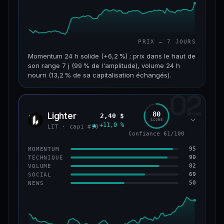
PRIX — 7 JOURS
Momentum 24 h solide (+6,2 %) ; prix dans le haut de
son range 7 j (99 % de l'amplitude), volume 24 h
nourri (13,2 % de sa capitalisation échangés).
02
CAP. MARCHÉ
VOLUME 24 H
955 M$
126 M$
80
Lighter
2,40 $
LIT
SCORE
▲ +11,0 %
VAR. 7 J
VAR. 30 J
LIT · capi #90
+18,8 %
+32,8 %
Confiance 61/100
95
MOMENTUM
VS ATH
RANG CAPI.
90
TECHNIQUE
−93,6 %
#68
82
VOLUME
69
SOCIAL
50
NEWS
64/100
CONFIANCE