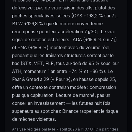
défensive : pas de vraie saison des alts, plutôt des
poches spéculatives isolées (CYS +198,2 % sur 7 j,
BTW +126,8 %) que le moteur moyen terme
récompense pour leur accélération 7 j/30 j. Le vrai
signal de rotation est ailleurs : ADA (+19,9 % sur 7 j)
et ENA (+18,8 %) montent avec du volume réel,
pendant que les traînards structurels sortent par le
bas (STX, VET, FLR, tous au-delà de 95 % sous leur
ATH, momentum 1 an entre −74 % et −86 %). Le
Fear & Greed à 29 (« Peur »), en hausse depuis 25,
offre un contexte contrarian modéré : compression
plus que capitulation. Lecture de marché, pas un
conseil en investissement — les futures huit fois
supérieurs au spot chez Binance rappellent le risque
de mèches violentes.
Analyse rédigée par IA le 7 août 2026 à 11:37 UTC à partir des