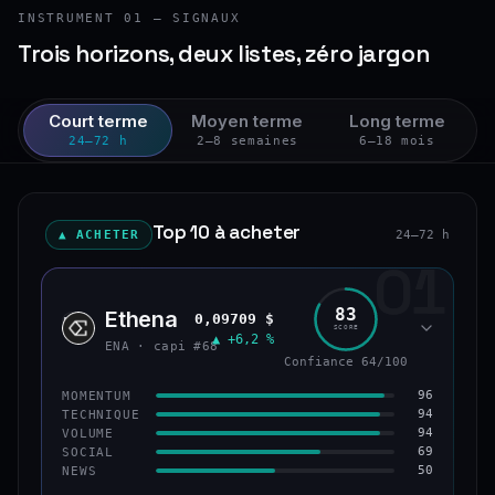
INSTRUMENT 01 — SIGNAUX
Trois horizons, deux listes, zéro jargon
Court terme
Moyen terme
Long terme
24–72 h
2–8 semaines
6–18 mois
Top 10 à acheter
▲ ACHETER
24–72 h
01
83
Ethena
0,09709 $
ENA
SCORE
▲ +6,2 %
ENA · capi #68
Confiance 64/100
96
MOMENTUM
94
TECHNIQUE
94
VOLUME
69
SOCIAL
50
NEWS