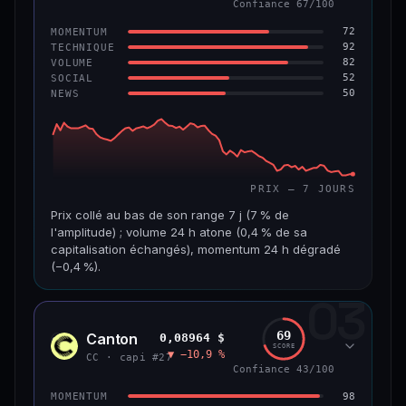
−4,8 %
+2,5 %
Confiance 67/100
72
MOMENTUM
VS ATH
RANG CAPI.
92
TECHNIQUE
−45,9 %
#56
82
VOLUME
52
SOCIAL
50
NEWS
65/100
CONFIANCE
PRIX — 7 JOURS
Prix collé au bas de son range 7 j (7 % de
l'amplitude) ; volume 24 h atone (0,4 % de sa
capitalisation échangés), momentum 24 h dégradé
(−0,4 %).
03
CAP. MARCHÉ
VOLUME 24 H
518 M$
1,8 M$
69
Canton
0,08964 $
CC
SCORE
▼ −10,9 %
VAR. 7 J
VAR. 30 J
CC · capi #27
Confiance 43/100
−4,5 %
−8,8 %
98
MOMENTUM