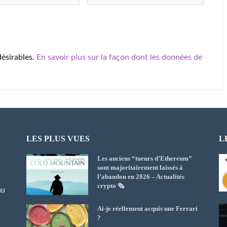
désirables.
En savoir plus sur la façon dont les données de
LES PLUS VUES
L
Les anciens “tueurs d’Ethereum”
sont majoritairement laissés à
l’abandon en 2026 – Actualités
crypto 🗞️
au
Ai-je réellement acquis une Ferrari
?