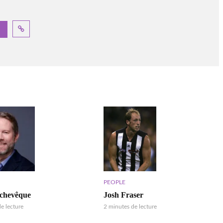
PEOPLE
Josh Fraser
rchevêque
2 minutes de lecture
e lecture