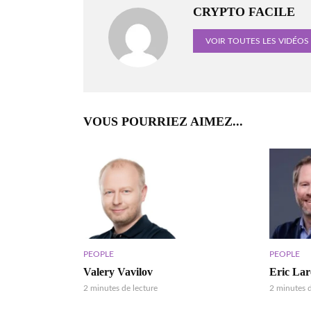
CRYPTO FACILE
VOIR TOUTES LES VIDÉOS
VOUS POURRIEZ AIMEZ...
PEOPLE
PEOPLE
Valery Vavilov
Eric La
2 minutes de lecture
2 minutes d