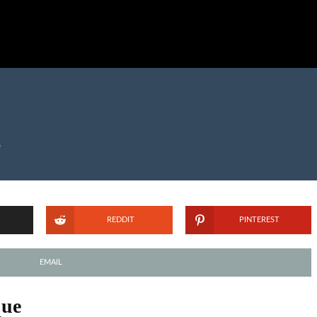
e
REDDIT
PINTEREST
EMAIL
que