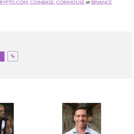
RYPTO.COM
,
COINBASE
,
COINHOUSE
et
BINANCE