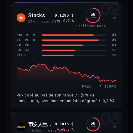
02
CAP. MARCHÉ
VOLUME 24 H
1,2 Md$
10,7 M$
68
Stacks
0,1296 $
STX
SCORE
▼ −0,7 %
VAR. 7 J
VAR. 30 J
STX · capi #143
−8,0 %
−9,9 %
Confiance 69/100
81
MOMENTUM
VS ATH
RANG CAPI.
89
TECHNIQUE
−55,9 %
#58
64
VOLUME
52
SOCIAL
50
NEWS
66/100
CONFIANCE
PRIX — 7 JOURS
Prix collé au bas de son range 7 j (9 % de
l'amplitude), avec momentum 24 h dégradé (−0,7 %).
03
CAP. MARCHÉ
VOLUME 24 H
241 M$
4,5 M$
68
币安人生 (BinanceLife)
0,5075 $
币安
SCORE
▼ −8,8 %
人生
VAR. 7 J
VAR. 30 J
币安人生 · capi #97