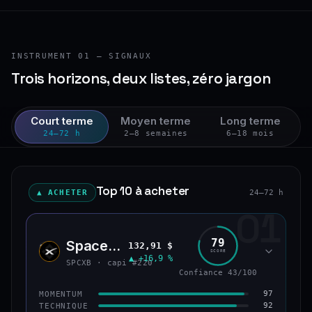
INSTRUMENT 01 — SIGNAUX
Trois horizons, deux listes, zéro jargon
Court terme
Moyen terme
Long terme
24–72 h
2–8 semaines
6–18 mois
Top 10 à acheter
▲ ACHETER
24–72 h
01
79
SpaceX (bStocks Tokenized Stock)
132,91 $
SPCX
SCORE
▲ +16,9 %
SPCXB · capi #220
Confiance 43/100
97
MOMENTUM
92
TECHNIQUE