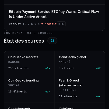
Bitcoin Payment Service BTCPay Warns Critical Flaw
Is Under Active Attack
Decrypt
·
il y a 9 h
·
▼ négatif
BTC
INSTRUMENT 03 — SOURCES
État des sources
22
CoinGecko markets
CoinGecko global
MARCHÉ
MARCHÉ
250 éléments
1 élément
OK
OK
CoinGecko trending
Fear & Greed
(alternative.me)
SOCIAL
SENTIMENT
15 éléments
OK
30 éléments
OK
Cointelegraph
CoinDesk