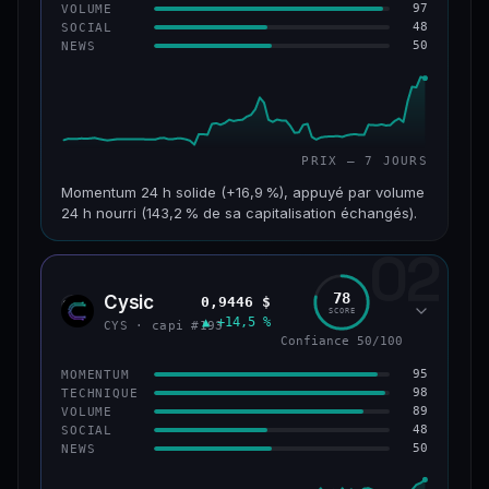
97
VOLUME
48
SOCIAL
50
NEWS
PRIX — 7 JOURS
Momentum 24 h solide (+16,9 %), appuyé par volume
24 h nourri (143,2 % de sa capitalisation échangés).
02
CAP. MARCHÉ
VOLUME 24 H
125 M$
179 M$
78
Cysic
0,9446 $
CYS
SCORE
▲ +14,5 %
VAR. 7 J
VAR. 30 J
CYS · capi #193
+24,2 %
−10,2 %
Confiance 50/100
95
MOMENTUM
VS ATH
RANG CAPI.
98
TECHNIQUE
−42,1 %
#220
89
VOLUME
48
SOCIAL
50
NEWS
43/100
CONFIANCE