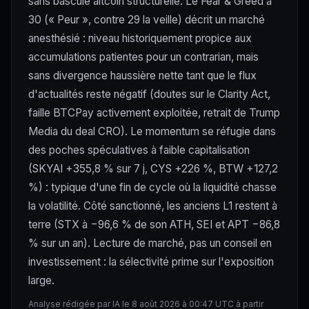
sans bascule altcoin structurelle. Le Fear & Greed à
30 (« Peur », contre 29 la veille) décrit un marché
anesthésié : niveau historiquement propice aux
accumulations patientes pour un contrarian, mais
sans divergence haussière nette tant que le flux
d'actualités reste négatif (doutes sur le Clarity Act,
faille BTCPay activement exploitée, retrait de Trump
Media du deal CRO). Le momentum se réfugie dans
des poches spéculatives à faible capitalisation
(SKYAI +355,8 % sur 7 j, CYS +226 %, BTW +127,2
%) : typique d'une fin de cycle où la liquidité chasse
la volatilité. Côté sanctionné, les anciens L1 restent à
terre (STX à −96,6 % de son ATH, SEI et APT −86,8
% sur un an). Lecture de marché, pas un conseil en
investissement : la sélectivité prime sur l'exposition
large.
Analyse rédigée par IA le 8 août 2026 à 00:47 UTC à partir