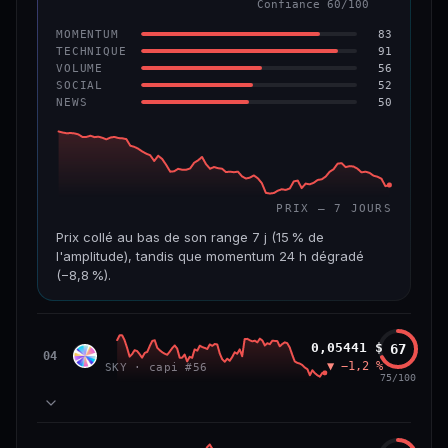
Confiance 60/100
−6,2 %
−22,2 %
83
MOMENTUM
VS ATH
RANG CAPI.
91
TECHNIQUE
−96,6 %
#143
56
VOLUME
52
SOCIAL
50
NEWS
69/100
CONFIANCE
PRIX — 7 JOURS
Prix collé au bas de son range 7 j (15 % de
l'amplitude), tandis que momentum 24 h dégradé
(−8,8 %).
CAP. MARCHÉ
VOLUME 24 H
508 M$
8,7 M$
Sky
0,05441 $
67
SKY
04
▼ −1,2 %
SKY · capi #56
VAR. 7 J
VAR. 30 J
75/100
−19,4 %
−28,6 %
VS ATH
RANG CAPI.
78
MOMENTUM