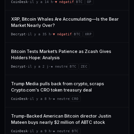
CoinDesk
·
il y a 14 h
·
▼ négatif
BTC
OP
−0,1 %
+0,1 %
CAP. MARCHÉ
VOLUME 24 H
VS ATH
RANG CAPI.
477 M$
1 464 $
XRP, Bitcoin Whales Are Accumulating—Is the Bear
−0,1 %
#29
Market Nearly Over?
VAR. 7 J
VAR. 30 J
65/100
CONFIANCE
Decrypt
·
il y a 35 h
·
▼ négatif
BTC
XRP
+0,6 %
−3,6 %
VS ATH
RANG CAPI.
Bitcoin Tests Market’s Patience as Zcash Gives
−94,7 %
#102
Holders Hope: Analysis
66/100
CONFIANCE
Decrypt
·
il y a 2 j
·
▪ neutre
BTC
ZEC
Trump Media pulls back from crypto, scraps
Crypto.com's CRO token treasury deal
CoinDesk
·
il y a 8 h
·
▪ neutre
CRO
Trump-Backed American Bitcoin director Justin
Mateen buys nearly $2 million of ABTC stock
CoinDesk
·
il y a 9 h
·
▪ neutre
BTC