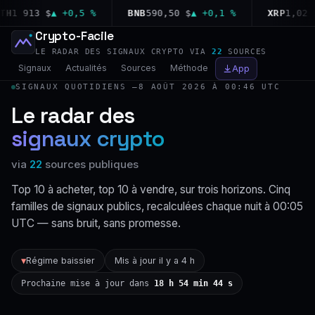
1 913 $
▲ +0,5 %
BNB
590,50 $
▲ +0,1 %
XRP
1,02 $
▼ 
Crypto-Facile
LE RADAR DES SIGNAUX CRYPTO VIA
22
SOURCES
Signaux
Actualités
Sources
Méthode
App
SIGNAUX QUOTIDIENS —
8 AOÛT 2026 À 00:46 UTC
Le radar des
signaux crypto
via
22
sources publiques
Top 10 à acheter, top 10 à vendre, sur trois horizons. Cinq
familles de signaux publics, recalculées chaque nuit à 00:05
UTC — sans bruit, sans promesse.
Régime baissier
Mis à jour il y a 4 h
▼
Prochaine mise à jour dans
18 h 54 min 43 s