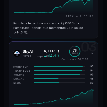
PRIX — 7 JOURS
Prix dans le haut de son range 7 j (100 % de
l'amplitude), tandis que momentum 24 h solide
(+14,5 %).
03
CAP. MARCHÉ
VOLUME 24 H
152 M$
34,0 M$
78
SkyAI
0,1143 $
SKYA
SCORE
▲ +12,4 %
VAR. 7 J
VAR. 30 J
SKYAI · capi #238
Confiance 57/100
+226,0 %
+211,4 %
95
MOMENTUM
VS ATH
RANG CAPI.
94
TECHNIQUE
−3,2 %
#193
90
VOLUME
48
SOCIAL
50
NEWS
50/100
CONFIANCE