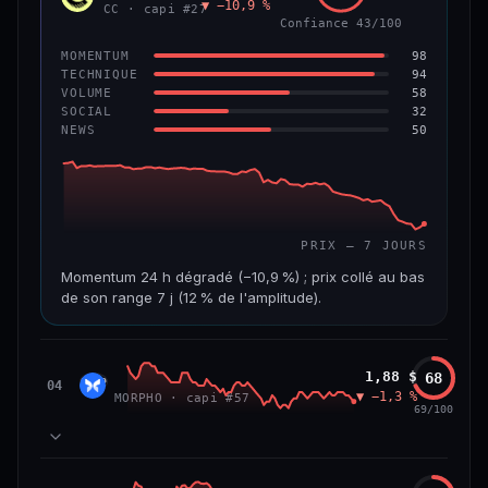
▼ −10,9 %
VAR. 7 J
VAR. 30 J
CC · capi #27
Confiance 43/100
−4,5 %
−8,8 %
98
MOMENTUM
VS ATH
RANG CAPI.
94
TECHNIQUE
−96,0 %
#97
58
VOLUME
32
SOCIAL
50
NEWS
67/100
CONFIANCE
PRIX — 7 JOURS
Momentum 24 h dégradé (−10,9 %) ; prix collé au bas
de son range 7 j (12 % de l'amplitude).
CAP. MARCHÉ
VOLUME 24 H
3,5 Md$
19,6 M$
Morpho
1,88 $
68
MORP
04
▼ −1,3 %
MORPHO · capi #57
VAR. 7 J
VAR. 30 J
69/100
−24,7 %
−28,7 %
VS ATH
RANG CAPI.
84
MOMENTUM