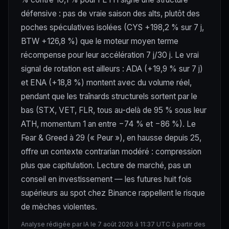
défensive : pas de vraie saison des alts, plutôt des
poches spéculatives isolées (CYS +198,2 % sur 7 j,
BTW +126,8 %) que le moteur moyen terme
récompense pour leur accélération 7 j/30 j. Le vrai
signal de rotation est ailleurs : ADA (+19,9 % sur 7 j)
et ENA (+18,8 %) montent avec du volume réel,
pendant que les traînards structurels sortent par le
bas (STX, VET, FLR, tous au-delà de 95 % sous leur
ATH, momentum 1 an entre −74 % et −86 %). Le
Fear & Greed à 29 (« Peur »), en hausse depuis 25,
offre un contexte contrarian modéré : compression
plus que capitulation. Lecture de marché, pas un
conseil en investissement — les futures huit fois
supérieurs au spot chez Binance rappellent le risque
de mèches violentes.
Analyse rédigée par IA le 7 août 2026 à 11:37 UTC à partir des