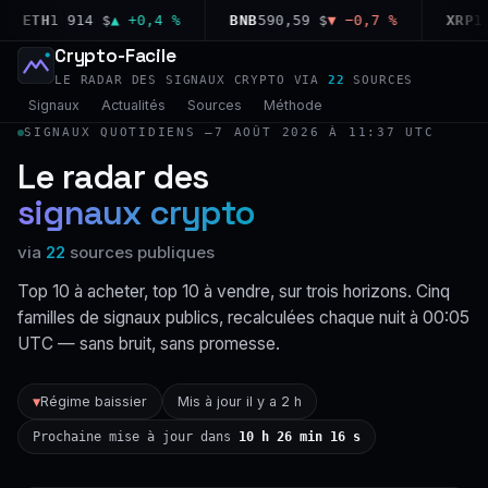
ETH
1 914 $
▲ +0,4 %
BNB
590,59 $
▼ −0,7 %
XRP
1,03
Crypto-Facile
LE RADAR DES SIGNAUX CRYPTO VIA
22
SOURCES
Signaux
Actualités
Sources
Méthode
SIGNAUX QUOTIDIENS —
7 AOÛT 2026 À 11:37 UTC
Le radar des
signaux crypto
via
22
sources publiques
Top 10 à acheter, top 10 à vendre, sur trois horizons. Cinq
familles de signaux publics, recalculées chaque nuit à 00:05
UTC — sans bruit, sans promesse.
Régime baissier
Mis à jour il y a 2 h
▼
Prochaine mise à jour dans
10 h 26 min 15 s