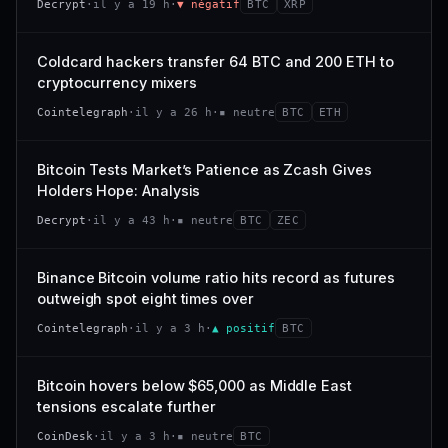
Decrypt
·
il y a 19 h
·
▼ négatif
BTC
XRP
−0,4 %
−2,9 %
CAP. MARCHÉ
VOLUME 24 H
318 M$
26,4 M$
VS ATH
RANG CAPI.
Coldcard hackers transfer 64 BTC and 200 ETH to
−94,7 %
#101
VAR. 7 J
VAR. 30 J
cryptocurrency mixers
−22,6 %
+53,4 %
66/100
CONFIANCE
Cointelegraph
·
il y a 26 h
·
▪ neutre
BTC
ETH
VS ATH
RANG CAPI.
−47,7 %
#120
Bitcoin Tests Market’s Patience as Zcash Gives
Holders Hope: Analysis
38/100
CONFIANCE
Decrypt
·
il y a 43 h
·
▪ neutre
BTC
ZEC
Binance Bitcoin volume ratio hits record as futures
outweigh spot eight times over
Cointelegraph
·
il y a 3 h
·
▲ positif
BTC
Bitcoin hovers below $65,000 as Middle East
tensions escalate further
CoinDesk
·
il y a 3 h
·
▪ neutre
BTC