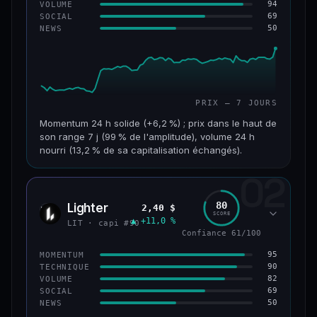
94
VOLUME
69
SOCIAL
50
NEWS
PRIX — 7 JOURS
Momentum 24 h solide (+6,2 %) ; prix dans le haut de
son range 7 j (99 % de l'amplitude), volume 24 h
nourri (13,2 % de sa capitalisation échangés).
02
CAP. MARCHÉ
VOLUME 24 H
955 M$
126 M$
80
Lighter
2,40 $
LIT
SCORE
▲ +11,0 %
VAR. 7 J
VAR. 30 J
LIT · capi #90
+18,8 %
+32,8 %
Confiance 61/100
95
MOMENTUM
VS ATH
RANG CAPI.
90
TECHNIQUE
−93,6 %
#68
82
VOLUME
69
SOCIAL
50
NEWS
64/100
CONFIANCE