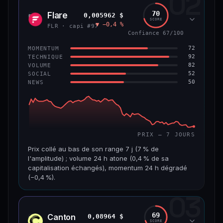
02
1,3 Md$
7,5 M$
70
Flare
0,005962 $
FLR
SCORE
▼ −0,4 %
VAR. 7 J
VAR. 30 J
FLR · capi #97
−4,8 %
+2,5 %
Confiance 67/100
72
MOMENTUM
VS ATH
RANG CAPI.
92
TECHNIQUE
−45,9 %
#56
82
VOLUME
52
SOCIAL
50
NEWS
65/100
CONFIANCE
PRIX — 7 JOURS
Prix collé au bas de son range 7 j (7 % de
l'amplitude) ; volume 24 h atone (0,4 % de sa
capitalisation échangés), momentum 24 h dégradé
(−0,4 %).
03
CAP. MARCHÉ
VOLUME 24 H
518 M$
1,8 M$
69
Canton
0,08964 $
CC
SCORE