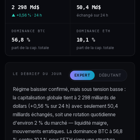
2 298 Md$
50,4 Md$
▲ +0,56 % · 24 h
échangé sur 24 h
DOMINANCE BTC
DOMINANCE ETH
56,8 %
10,1 %
part de la cap. totale
part de la cap. totale
LE DÉBRIEF DU JOUR
EXPERT
DÉBUTANT
Régime baissier confirmé, mais sous tension basse :
la capitalisation globale tient à 2 298 milliards de
dollars (+0,56 % sur 24 h) avec seulement 50,4
milliards échangés, soit une rotation quotidienne
d'environ 2 % du marché — liquidité maigre,
mouvements erratiques. La dominance BTC à 56,8
% contre 10,1 % pour l'ETH signe une structure