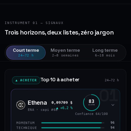
INSTRUMENT 01 — SIGNAUX
Trois horizons, deux listes, zéro jargon
Court terme
Moyen terme
Long terme
24–72 h
2–8 semaines
6–18 mois
Top 10 à acheter
▲ ACHETER
24–72 h
01
83
Ethena
0,09709 $
ENA
SCORE
▲ +6,2 %
ENA · capi #68
Confiance 64/100
96
MOMENTUM
94
TECHNIQUE