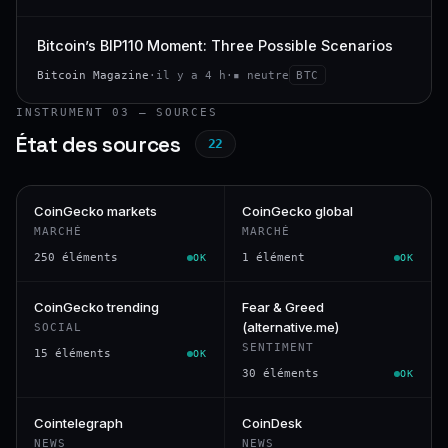
Bitcoin’s BIP110 Moment: Three Possible Scenarios
Bitcoin Magazine
·
il y a 4 h
·
▪ neutre
BTC
INSTRUMENT 03 — SOURCES
État des sources
22
CoinGecko markets
CoinGecko global
MARCHÉ
MARCHÉ
250 éléments
1 élément
OK
OK
CoinGecko trending
Fear & Greed
(alternative.me)
SOCIAL
SENTIMENT
15 éléments
OK
30 éléments
OK
Cointelegraph
CoinDesk
NEWS
NEWS