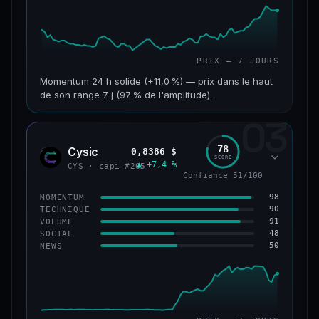
PRIX — 7 JOURS
Momentum 24 h solide (+11,0 %) — prix dans le haut
de son range 7 j (97 % de l'amplitude).
03
CAP. MARCHÉ
VOLUME 24 H
601 M$
47,5 M$
78
Cysic
0,8386 $
CYS
SCORE
▲ +7,4 %
VAR. 7 J
VAR. 30 J
CYS · capi #205
Confiance 51/100
+10,1 %
+2,1 %
98
MOMENTUM
VS ATH
RANG CAPI.
90
TECHNIQUE
−69,5 %
#90
91
VOLUME
48
SOCIAL
50
NEWS
61/100
CONFIANCE