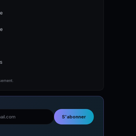
ne
de
es
ssement.
l
S'abonner