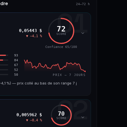
ndre
24–72 h
01
72
0,05443 $
SCORE
▼ −4,1 %
Confiance 65/100
93
84
67
52
50
PRIX — 7 JOURS
,1 %) — prix collé au bas de son range 7 j
02
VOLUME 24 H
VAR. 7 J
7,5 M$
−4,8 %
70
0,005962 $
VS ATH
RANG CAPI.
SCORE
▼ −0,4 %
−45,9 %
#56