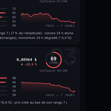
Confiance 67/100
65/100
72
92
82
52
50
PRIX — 7 JOURS
nge 7 j (7 % de l'amplitude) ; volume 24 h atone
on échangés), momentum 24 h dégradé (−0,4 %).
03
VOLUME 24 H
VAR. 7 J
1,8 M$
−4,5 %
69
0,08964 $
VS ATH
RANG CAPI.
SCORE
▼ −10,9 %
−96,0 %
#97
Confiance 43/100
67/100
98
94
58
32
50
PRIX — 7 JOURS
,9 %) ; prix collé au bas de son range 7 j