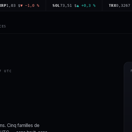
,03 $
▼ −1,0 %
SOL
73,51 $
▲ +0,3 %
TRX
0,3267 $
▼ 
CES
7 UTC
ns. Cinq familles de