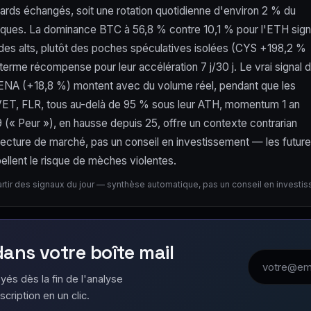
ards échangés, soit une rotation quotidienne d'environ 2 % du
iques. La dominance BTC à 56,8 % contre 10,1 % pour l'ETH sig
 des alts, plutôt des poches spéculatives isolées (CYS +198,2 %
rme récompense pour leur accélération 7 j/30 j. Le vrai signal 
 et ENA (+18,8 %) montent avec du volume réel, pendant que les
X, VET, FLR, tous au-delà de 95 % sous leur ATH, momentum 1 an
(« Peur »), en hausse depuis 25, offre un contexte contrarian
Lecture de marché, pas un conseil en investissement — les futur
ellent le risque de mèches violentes.
artir des signaux du jour — synthèse automatique, pas un conseil en investi
 dans votre boîte mail
Adresse emai
yés dès la fin de l'analyse
scription en un clic.