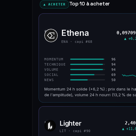
Top 10 à acheter
▲ ACHETER
Ethena
ENA
0,09709
▲ +6,
ENA · capi #68
96
MOMENTUM
94
TECHNIQUE
94
VOLUME
69
SOCIAL
50
NEWS
Momentum 24 h solide (+6,2 %) ; prix dans le ha
de l'amplitude), volume 24 h nourri (13,2 % de s
CAP. MARCHÉ
VOLUME 24 H
955 M$
126 M$
Lighter
2,40
LIT
VAR. 30 J
VS ATH
▲ +11,
+32,8 %
−93,6 %
LIT · capi #90