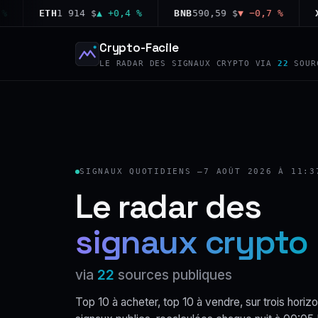
ETH
1 914 $
▲ +0,4 %
BNB
590,59 $
▼ −0,7 %
XRP
1
Crypto-Facile
LE RADAR DES SIGNAUX CRYPTO VIA
22
SOUR
SIGNAUX QUOTIDIENS —
7 AOÛT 2026 À 11:3
Le radar des
signaux crypto
via
22
sources publiques
Top 10 à acheter, top 10 à vendre, sur trois horizo