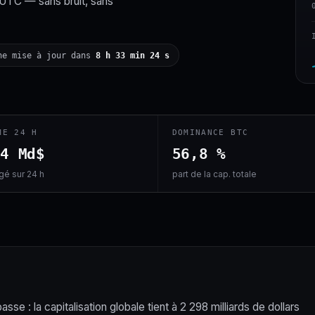
 UTC — sans bruit, sans
ne mise à jour dans
8 h 33 min 23 s
ME 24 H
DOMINANCE BTC
,4 Md$
56,8 %
é sur 24 h
part de la cap. totale
se : la capitalisation globale tient à 2 298 milliards de dollars