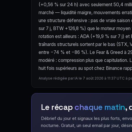
(+0,56 % sur 24 h) avec seulement 50,4 milli
marché — liquidité maigre, mouvements errat
une structure défensive : pas de vraie saison
sur 7 j, BTW +126,8 %) que le moteur moyen te
rotation est ailleurs : ADA (+19,9 % sur 7 j)
traînards structurels sortent par le bas (ST
entre −74 % et −86 %). Le Fear & Greed à 29 
modéré : compression plus que capitulation. 
huit fois supérieurs au spot chez Binance rapp
Analyse rédigée par IA le 7 août 2026 à 11:37 UTC à p
Le récap
chaque matin
,
Débrief du jour et signaux les plus forts, envo
nocturne. Gratuit, un seul email par jour, désin