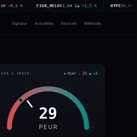
−0,2 %
FIGR_HELOC
1,04 $
▲ +1,5 %
HYPE
56,67 $
▲ +
Signaux
Actualités
Sources
Méthode
Hier : 25
▲ +4
FEAR & GREED
29
PEUR