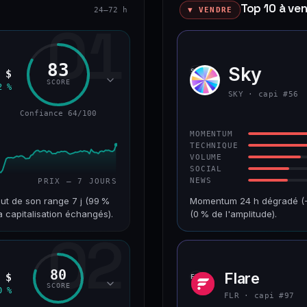
Top 10 à ve
24–72 h
▼ VENDRE
01
83
Sky
SKY
 $
SCORE
2 %
SKY · capi #56
Confiance 64/100
MOMENTUM
TECHNIQUE
VOLUME
SOCIAL
NEWS
PRIX — 7 JOURS
ut de son range 7 j (99 %
Momentum 24 h dégradé (−4
a capitalisation échangés).
(0 % de l'amplitude).
02
VAR. 7 J
CAP. MARCHÉ
+18,8 %
1,3 Md$
80
Flare
 $
FLR
RANG CAPI.
VAR. 30 J
SCORE
0 %
#68
+2,5 %
FLR · capi #97