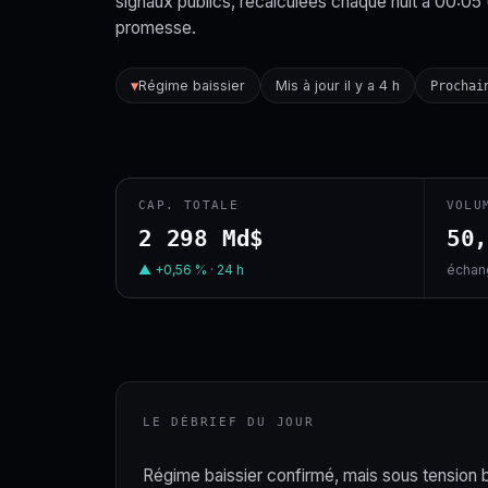
signaux publics, recalculées chaque nuit à 00:05
promesse.
Régime baissier
Mis à jour il y a 4 h
▼
Prochai
CAP. TOTALE
VOLU
2 298 Md$
50
▲ +0,56 % · 24 h
échang
LE DÉBRIEF DU JOUR
Régime baissier confirmé, mais sous tension bas