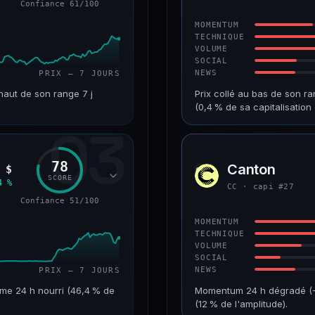
Confiance 61/100
64/100
CONFIANCE
MOMENTUM
TECHNIQUE
VOLUME
SOCIAL
NEWS
PRIX — 7 JOURS
haut de son range 7 j
Prix collé au bas de son ra
(0,4 % de sa capitalisati
03
VAR. 7 J
CAP. MARCHÉ
+10,1 %
518 M$
78
Canton
 $
CC
RANG CAPI.
VAR. 30 J
SCORE
4 %
CC · capi #27
#90
−8,8 %
Confiance 51/100
61/100
CONFIANCE
MOMENTUM
TECHNIQUE
VOLUME
SOCIAL
NEWS
PRIX — 7 JOURS
me 24 h nourri (46,4 % de
Momentum 24 h dégradé (−10
(12 % de l'amplitude).