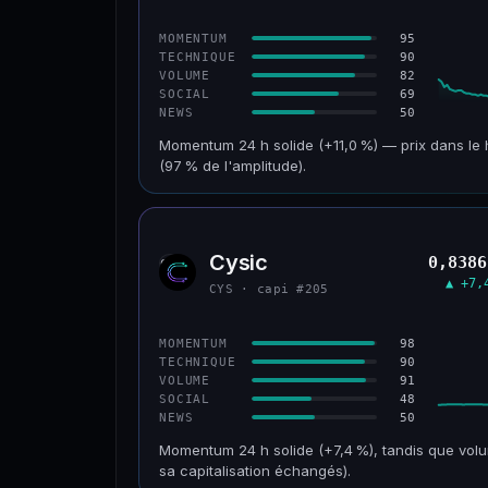
CONFIANCE
95
MOMENTUM
90
TECHNIQUE
82
VOLUME
69
SOCIAL
50
NEWS
Momentum 24 h solide (+11,0 %) — prix dans le 
(97 % de l'amplitude).
CAP. MARCHÉ
VOLUME 24 H
601 M$
47,5 M$
Cysic
0,8386
CYS
VAR. 30 J
VS ATH
▲ +7,
CYS · capi #205
+2,1 %
−69,5 %
CONFIANCE
98
MOMENTUM
90
TECHNIQUE
91
VOLUME
48
SOCIAL
50
NEWS
Momentum 24 h solide (+7,4 %), tandis que volu
sa capitalisation échangés).