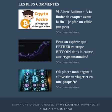
LES PLUS COMMENTÉS
🚨 Alerte Bullrun : À la
limite de craquer avant
la fin + je pète un câble
(un peu)
50 commentaires
Peut-on espérer que
l’ETHER rattrape
BITCOIN dans la course
aux cryptomonnaies?
50 commentaires
Où placer mon argent ?
: Investir en viager et en
nue-propriété
50 commentaires
COPYRIGHT © 2026. CREATED BY
WEBXAGENCY
. POWERED BY
CHAT G P T
&
IMAGEAI