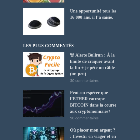
Une opportunité tous les
16 000 ans, il l’a saisie.
LES PLUS COMMENTÉS
🚨 Alerte Bullrun : À la
limite de craquer avant
la fin + je pète un câble
(un peu)
50 commentaires
Peut-on espérer que
l’ETHER rattrape
BITCOIN dans la course
aux cryptomonnaies?
50 commentaires
Où placer mon argent ?
: Investir en viager et en