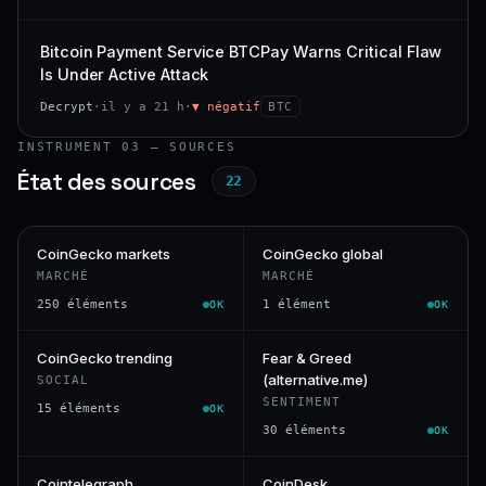
Bitcoin Payment Service BTCPay Warns Critical Flaw
Is Under Active Attack
Decrypt
·
il y a 21 h
·
▼ négatif
BTC
INSTRUMENT 03 — SOURCES
État des sources
22
CoinGecko markets
CoinGecko global
MARCHÉ
MARCHÉ
250 éléments
1 élément
OK
OK
CoinGecko trending
Fear & Greed
(alternative.me)
SOCIAL
SENTIMENT
15 éléments
OK
30 éléments
OK
Cointelegraph
CoinDesk