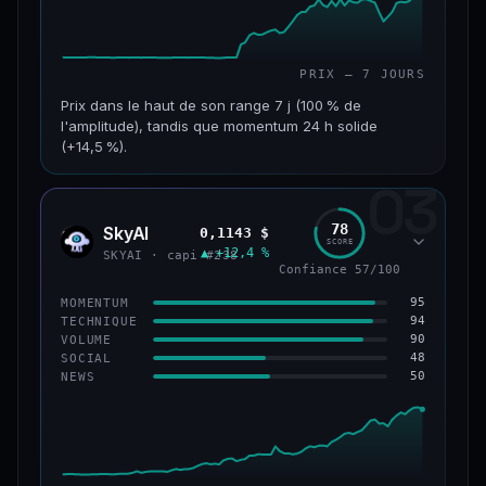
PRIX — 7 JOURS
Prix dans le haut de son range 7 j (100 % de
l'amplitude), tandis que momentum 24 h solide
(+14,5 %).
03
CAP. MARCHÉ
VOLUME 24 H
152 M$
34,0 M$
78
SkyAI
0,1143 $
SKYA
SCORE
▲ +12,4 %
VAR. 7 J
VAR. 30 J
SKYAI · capi #238
Confiance 57/100
+226,0 %
+211,4 %
95
MOMENTUM
VS ATH
RANG CAPI.
94
TECHNIQUE
−3,2 %
#193
90
VOLUME
48
SOCIAL
50
NEWS
50/100
CONFIANCE