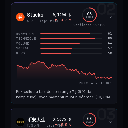
02
CAP. MARCHÉ
VOLUME 24 H
1,2 Md$
10,7 M$
68
Stacks
0,1296 $
STX
SCORE
▼ −0,7 %
VAR. 7 J
VAR. 30 J
STX · capi #143
−8,0 %
−9,9 %
Confiance 69/100
81
MOMENTUM
VS ATH
RANG CAPI.
89
TECHNIQUE
−55,9 %
#58
64
VOLUME
52
SOCIAL
50
NEWS
66/100
CONFIANCE
PRIX — 7 JOURS
Prix collé au bas de son range 7 j (9 % de
l'amplitude), avec momentum 24 h dégradé (−0,7 %).
03
CAP. MARCHÉ
VOLUME 24 H
241 M$
4,5 M$
68
币安人生 (BinanceLife)
0,5075 $
币安
SCORE
▼ −8,8 %
人生
VAR. 7 J
VAR. 30 J
币安人生 · capi #97