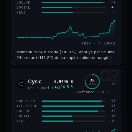
97
VOLUME
48
SOCIAL
50
NEWS
PRIX — 7 JOURS
Momentum 24 h solide (+16,9 %), appuyé par volume
24 h nourri (143,2 % de sa capitalisation échangés).
02
CAP. MARCHÉ
VOLUME 24 H
125 M$
179 M$
78
Cysic
0,9446 $
CYS
SCORE
▲ +14,5 %
VAR. 7 J
VAR. 30 J
CYS · capi #193
+24,2 %
−10,2 %
Confiance 50/100
95
MOMENTUM
VS ATH
RANG CAPI.
98
TECHNIQUE
−42,1 %
#220
89
VOLUME
48
SOCIAL
50
NEWS
43/100
CONFIANCE