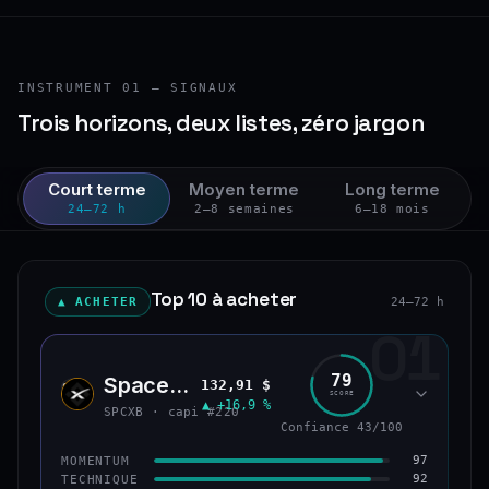
INSTRUMENT 01 — SIGNAUX
Trois horizons, deux listes, zéro jargon
Court terme
Moyen terme
Long terme
24–72 h
2–8 semaines
6–18 mois
Top 10 à acheter
▲ ACHETER
24–72 h
01
79
SpaceX (bStocks Tokenized Stock)
132,91 $
SPCX
SCORE
▲ +16,9 %
SPCXB · capi #220
Confiance 43/100
97
MOMENTUM
92
TECHNIQUE