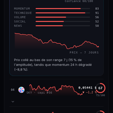
Confiance 60/100
−6,2 %
−22,2 %
83
MOMENTUM
VS ATH
RANG CAPI.
91
TECHNIQUE
−96,6 %
#143
56
VOLUME
52
SOCIAL
50
NEWS
69/100
CONFIANCE
PRIX — 7 JOURS
Prix collé au bas de son range 7 j (15 % de
l'amplitude), tandis que momentum 24 h dégradé
(−8,8 %).
CAP. MARCHÉ
VOLUME 24 H
508 M$
8,7 M$
Sky
0,05441 $
67
SKY
04
▼ −1,2 %
SKY · capi #56
VAR. 7 J
VAR. 30 J
75/100
−19,4 %
−28,6 %
VS ATH
RANG CAPI.
78
MOMENTUM