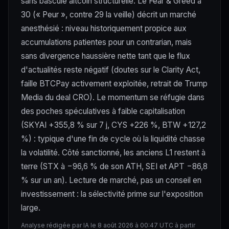
sans bascule altcoin structurelle. Le Fear & Greed à
30 (« Peur », contre 29 la veille) décrit un marché
anesthésié : niveau historiquement propice aux
accumulations patientes pour un contrarian, mais
sans divergence haussière nette tant que le flux
d'actualités reste négatif (doutes sur le Clarity Act,
faille BTCPay activement exploitée, retrait de Trump
Media du deal CRO). Le momentum se réfugie dans
des poches spéculatives à faible capitalisation
(SKYAI +355,8 % sur 7 j, CYS +226 %, BTW +127,2
%) : typique d'une fin de cycle où la liquidité chasse
la volatilité. Côté sanctionné, les anciens L1 restent à
terre (STX à −96,6 % de son ATH, SEI et APT −86,8
% sur un an). Lecture de marché, pas un conseil en
investissement : la sélectivité prime sur l'exposition
large.
Analyse rédigée par IA le 8 août 2026 à 00:47 UTC à partir