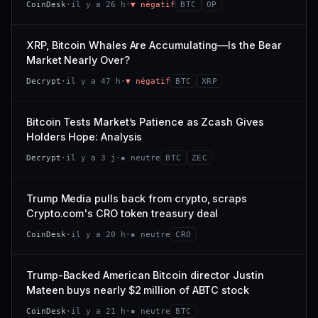
CoinDesk
·
il y a 26 h
·
▼ négatif
BTC
OP
−0,1 %
+0,1 %
CAP. MARCHÉ
VOLUME 24 H
VS ATH
RANG CAPI.
477 M$
1 464 $
XRP, Bitcoin Whales Are Accumulating—Is the Bear
−0,1 %
#29
Market Nearly Over?
VAR. 7 J
VAR. 30 J
65/100
CONFIANCE
Decrypt
·
il y a 47 h
·
▼ négatif
BTC
XRP
+0,6 %
−3,6 %
VS ATH
RANG CAPI.
Bitcoin Tests Market’s Patience as Zcash Gives
−94,7 %
#102
Holders Hope: Analysis
66/100
CONFIANCE
Decrypt
·
il y a 3 j
·
▪ neutre
BTC
ZEC
Trump Media pulls back from crypto, scraps
Crypto.com's CRO token treasury deal
CoinDesk
·
il y a 20 h
·
▪ neutre
CRO
Trump-Backed American Bitcoin director Justin
Mateen buys nearly $2 million of ABTC stock
CoinDesk
·
il y a 21 h
·
▪ neutre
BTC