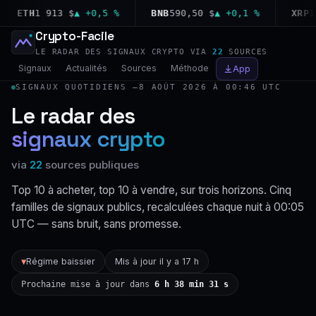
ETH
1 913 $
▲ +0,5 %
BNB
590,50 $
▲ +0,1 %
XRP
1,02
Crypto-Facile
LE RADAR DES SIGNAUX CRYPTO VIA
22
SOURCES
Signaux
Actualités
Sources
Méthode
App
SIGNAUX QUOTIDIENS —
8 AOÛT 2026 À 00:46 UTC
Le radar des
signaux crypto
via
22
sources publiques
Top 10 à acheter, top 10 à vendre, sur trois horizons. Cinq
familles de signaux publics, recalculées chaque nuit à 00:05
UTC — sans bruit, sans promesse.
Régime baissier
Mis à jour il y a 17 h
▼
Prochaine mise à jour dans
6 h 38 min 30 s