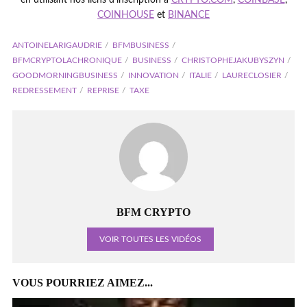
en utilisant nos liens d'inscription à
CRYPTO.COM
,
COINBASE
,
COINHOUSE
et
BINANCE
ANTOINELARIGAUDRIE
BFMBUSINESS
BFMCRYPTOLACHRONIQUE
BUSINESS
CHRISTOPHEJAKUBYSZYN
GOODMORNINGBUSINESS
INNOVATION
ITALIE
LAURECLOSIER
REDRESSEMENT
REPRISE
TAXE
BFM CRYPTO
VOIR TOUTES LES VIDÉOS
VOUS POURRIEZ AIMEZ...