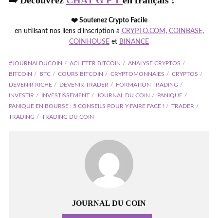
➡️ Découvrez
CHAT G P T
en français !
❤️ Soutenez Crypto Facile
en utilisant nos liens d'inscription à
CRYPTO.COM
,
COINBASE
,
COINHOUSE
et
BINANCE
#JOURNALDUCOIN
ACHETER BITCOIN
ANALYSE CRYPTOS
BITCOIN
BTC
COURS BITCOIN
CRYPTOMONNAIES
CRYPTOS
DEVENIR RICHE
DEVENIR TRADER
FORMATION TRADING
INVESTIR
INVESTISSEMENT
JOURNAL DU COIN
PANIQUE
PANIQUE EN BOURSE : 5 CONSEILS POUR Y FAIRE FACE !
TRADER
TRADING
TRADING DU COIN
JOURNAL DU COIN