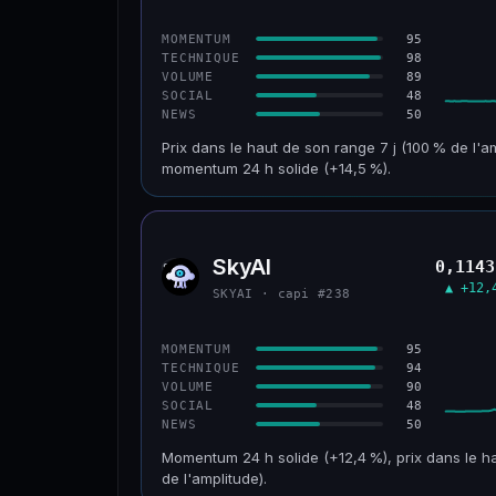
CONFIANCE
95
MOMENTUM
98
TECHNIQUE
89
VOLUME
48
SOCIAL
50
NEWS
Prix dans le haut de son range 7 j (100 % de l'a
momentum 24 h solide (+14,5 %).
CAP. MARCHÉ
VOLUME 24 H
152 M$
34,0 M$
SkyAI
0,1143
SKYA
VAR. 30 J
VS ATH
▲ +12,
SKYAI · capi #238
+211,4 %
−3,2 %
CONFIANCE
95
MOMENTUM
94
TECHNIQUE
90
VOLUME
48
SOCIAL
50
NEWS
Momentum 24 h solide (+12,4 %), prix dans le ha
de l'amplitude).