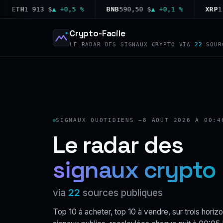
TH
1 913 $
▲ +0,5 %
BNB
590,50 $
▲ +0,1 %
XRP
1,02 
Crypto-Facile
LE RADAR DES SIGNAUX CRYPTO VIA
22
SOUR
SIGNAUX QUOTIDIENS —
8 AOÛT 2026 À 00:4
Le radar des
signaux crypto
via
22
sources publiques
Top 10 à acheter, top 10 à vendre, sur trois horizo