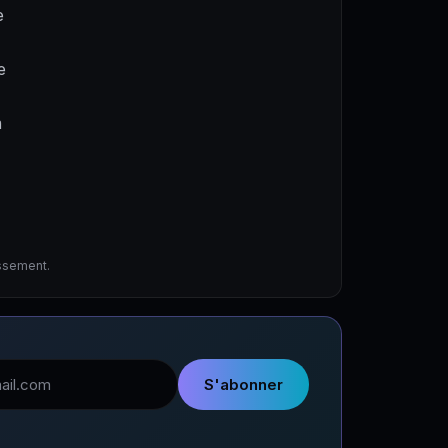
e
e
a
issement.
l
S'abonner