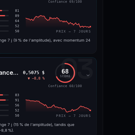
Confiance 69/100
66/100
81
89
64
52
50
PRIX — 7 JOURS
ange 7 j (9 % de l'amplitude), avec momentum 24
03
VOLUME 24 H
VAR. 7 J
4,5 M$
−6,2 %
68
nceLife)
0,5075 $
VS ATH
RANG CAPI.
SCORE
▼ −8,8 %
7
−96,6 %
#143
Confiance 60/100
69/100
83
91
56
52
50
PRIX — 7 JOURS
nge 7 j (15 % de l'amplitude), tandis que
8,8 %).