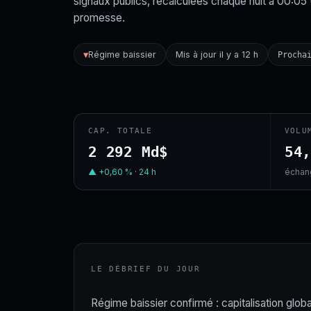
signaux publics, recalculées chaque nuit à 00:05
promesse.
Régime baissier
Mis à jour il y a 12 h
▼
Procha
CAP. TOTALE
VOLU
2 292 Md$
54
▲ +0,60 % · 24 h
échang
LE DÉBRIEF DU JOUR
Régime baissier confirmé : capitalisation globa