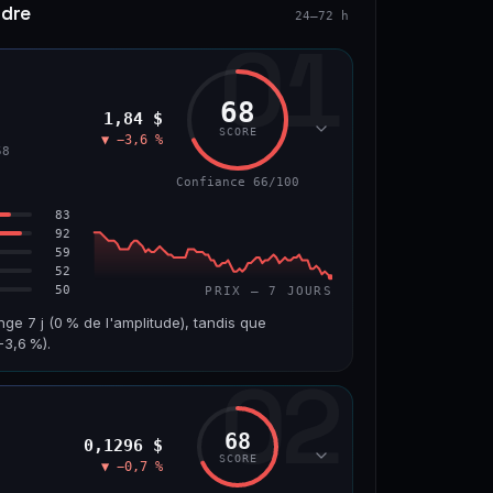
ndre
24–72 h
01
68
1,84 $
SCORE
▼ −3,6 %
58
Confiance 66/100
83
92
59
52
50
PRIX — 7 JOURS
nge 7 j (0 % de l'amplitude), tandis que
3,6 %).
02
VOLUME 24 H
VAR. 7 J
10,7 M$
−8,0 %
68
0,1296 $
VS ATH
RANG CAPI.
SCORE
▼ −0,7 %
−55,9 %
#58