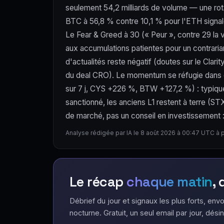
seulement 54,2 milliards de volume — une rota
BTC à 56,8 % contre 10,1 % pour l'ETH signale 
Le Fear & Greed à 30 (« Peur », contre 29 la v
aux accumulations patientes pour un contraria
d'actualités reste négatif (doutes sur le Clar
du deal CRO). Le momentum se réfugie dans d
sur 7 j, CYS +226 %, BTW +127,2 %) : typique d
sanctionné, les anciens L1 restent à terre (
de marché, pas un conseil en investissement : l
Analyse rédigée par IA le 8 août 2026 à 00:47 UTC à 
Le récap
chaque matin
,
Débrief du jour et signaux les plus forts, envo
nocturne. Gratuit, un seul email par jour, désin