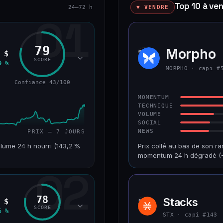
Top 10 à ve
24–72 h
▼ VENDRE
01
79
okenized Stock)
Morpho
MORP
 $
SCORE
9 %
MORPHO · capi #
Confiance 43/100
MOMENTUM
TECHNIQUE
VOLUME
SOCIAL
NEWS
PRIX — 7 JOURS
lume 24 h nourri (143,2 %
Prix collé au bas de son ra
momentum 24 h dégradé (−
02
VAR. 7 J
CAP. MARCHÉ
+24,2 %
1,2 Md$
78
Stacks
 $
STX
RANG CAPI.
VAR. 30 J
SCORE
5 %
#220
−9,9 %
STX · capi #143