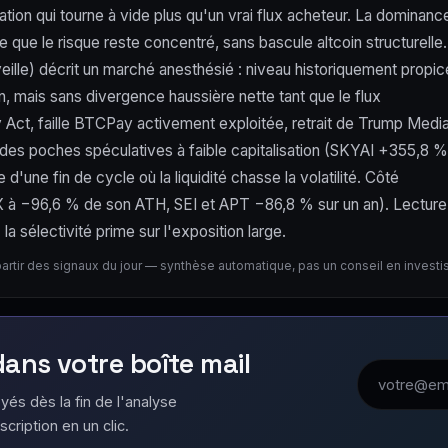
tion qui tourne à vide plus qu'un vrai flux acheteur. La dominanc
que le risque reste concentré, sans bascule altcoin structurelle.
eille) décrit un marché anesthésié : niveau historiquement propic
n, mais sans divergence haussière nette tant que le flux
ity Act, faille BTCPay activement exploitée, retrait de Trump Medi
es poches spéculatives à faible capitalisation (SKYAI +355,8 %
'une fin de cycle où la liquidité chasse la volatilité. Côté
STX à −96,6 % de son ATH, SEI et APT −86,8 % sur un an). Lecture
a sélectivité prime sur l'exposition large.
partir des signaux du jour — synthèse automatique, pas un conseil en invest
 dans votre boîte mail
Adresse emai
yés dès la fin de l'analyse
scription en un clic.