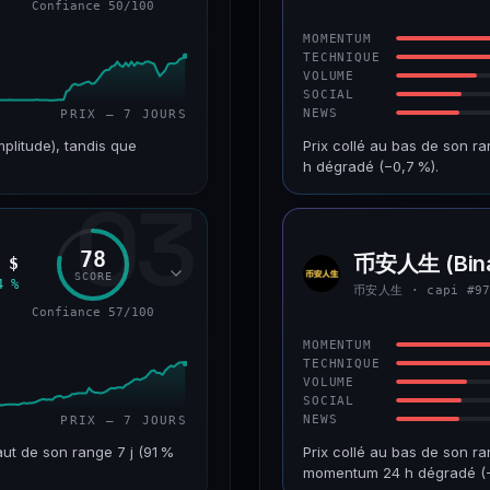
Confiance 50/100
43/100
CONFIANCE
MOMENTUM
TECHNIQUE
VOLUME
SOCIAL
NEWS
PRIX — 7 JOURS
mplitude), tandis que
Prix collé au bas de son r
h dégradé (−0,7 %).
03
VAR. 7 J
CAP. MARCHÉ
+226,0 %
241 M$
78
币安人生 (Bina
 $
币安人
RANG CAPI.
VAR. 30 J
SCORE
生
4 %
币安人生 · capi #9
#193
−22,2 %
Confiance 57/100
50/100
CONFIANCE
MOMENTUM
TECHNIQUE
VOLUME
SOCIAL
NEWS
PRIX — 7 JOURS
ut de son range 7 j (91 %
Prix collé au bas de son ra
momentum 24 h dégradé (−