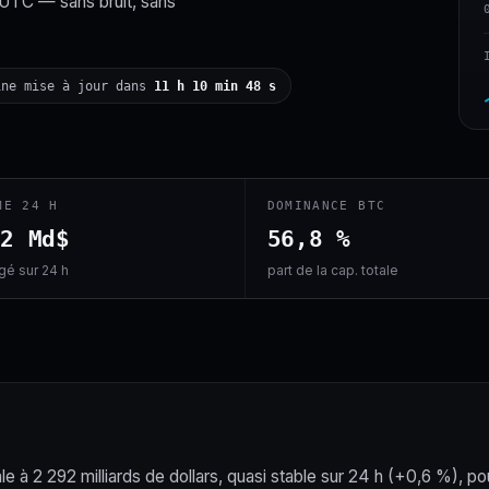
 UTC — sans bruit, sans
ine mise à jour dans
11 h 10 min 47 s
ME 24 H
DOMINANCE BTC
,2 Md$
56,8 %
é sur 24 h
part de la cap. totale
le à 2 292 milliards de dollars, quasi stable sur 24 h (+0,6 %), po