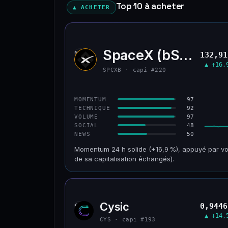
Top 10 à acheter
▲ ACHETER
SpaceX (bStocks T
SPCX
132,91
▲ +16,
SPCXB · capi #220
97
MOMENTUM
92
TECHNIQUE
97
VOLUME
48
SOCIAL
50
NEWS
Momentum 24 h solide (+16,9 %), appuyé par vo
de sa capitalisation échangés).
CAP. MARCHÉ
VOLUME 24 H
125 M$
179 M$
Cysic
0,9446
CYS
VAR. 30 J
VS ATH
▲ +14,
−10,2 %
−42,1 %
CYS · capi #193