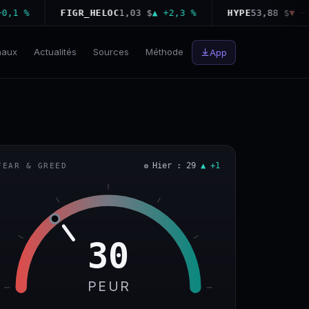
 %
FIGR_HELOC
1,03 $
▲ +2,3 %
HYPE
53,88 $
▼ −3,6 
naux
Actualités
Sources
Méthode
App
Hier : 29
▲ +1
FEAR & GREED
30
PEUR