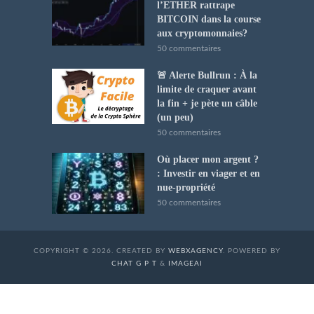
l’ETHER rattrape
BITCOIN dans la course
aux cryptomonnaies?
50 commentaires
🚨 Alerte Bullrun : À la
limite de craquer avant
la fin + je pète un câble
(un peu)
50 commentaires
Où placer mon argent ?
: Investir en viager et en
nue-propriété
50 commentaires
COPYRIGHT © 2026. CREATED BY
WEBXAGENCY
. POWERED BY
CHAT G P T
&
IMAGEAI