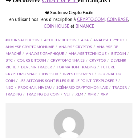
➡️ Découvrez
CHAT G P T
en français !
❤️ Soutenez Crypto Facile
en utilisant nos liens d'inscription à
CRYPTO.COM
,
COINBASE
,
COINHOUSE
et
BINANCE
#JOURNALDUCOIN
ACHETER BITCOIN
ADA
ANALYSE CRYPTO
ANALYSE CRYPTOMONNAIE
ANALYSE CRYPTOS
ANALYSE DE
MARCHÉ
ANALYSE GRAPHIQUE
ANALYSE TECHNIQUE
BITCOIN
BTC
COURS BITCOIN
CRYPTOMONNAIES
CRYPTOS
DEVENIR
RICHE
DEVENIR TRADER
FORMATION TRADING
FUTURE
CRYPTOMONNAIE
INVESTIR
INVESTISSEMENT
JOURNAL DU
COIN
LES ALTCOINS SONT-ELLES SUR LE POINT D’EXPLOSER ?
NEO
PROCHAIN NIVEAU
SCÉNARIO CRYPTOMONNAIE
TRADER
TRADING
TRADING DU COIN
VET
XLM
XMR
XRP