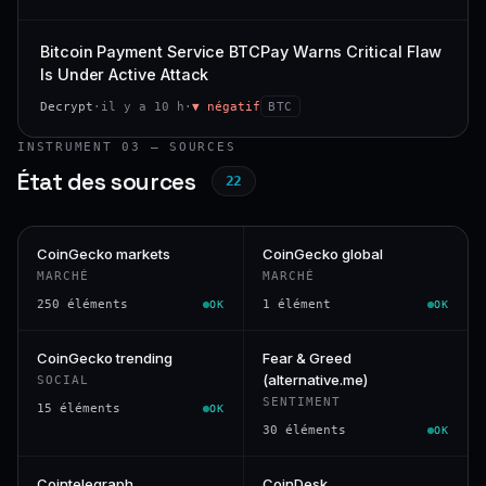
Bitcoin Payment Service BTCPay Warns Critical Flaw
Is Under Active Attack
Decrypt
·
il y a 10 h
·
▼ négatif
BTC
INSTRUMENT 03 — SOURCES
État des sources
22
CoinGecko markets
CoinGecko global
MARCHÉ
MARCHÉ
250 éléments
1 élément
OK
OK
CoinGecko trending
Fear & Greed
(alternative.me)
SOCIAL
SENTIMENT
15 éléments
OK
30 éléments
OK
Cointelegraph
CoinDesk