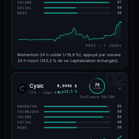
97
VOLUME
48
SOCIAL
50
NEWS
PRIX — 7 JOURS
Momentum 24 h solide (+16,9 %), appuyé par volume
24 h nourri (143,2 % de sa capitalisation échangés).
02
CAP. MARCHÉ
VOLUME 24 H
125 M$
179 M$
78
Cysic
0,9446 $
CYS
SCORE
▲ +14,5 %
VAR. 7 J
VAR. 30 J
CYS · capi #193
+24,2 %
−10,2 %
Confiance 50/100
95
MOMENTUM
VS ATH
RANG CAPI.
98
TECHNIQUE
−42,1 %
#220
89
VOLUME
48
SOCIAL
50
NEWS
43/100
CONFIANCE