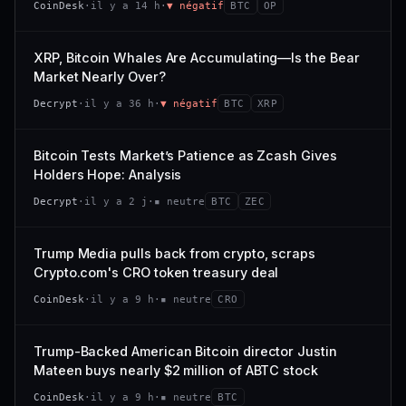
CoinDesk
·
il y a 14 h
·
▼ négatif
BTC
OP
−0,1 %
+0,1 %
CAP. MARCHÉ
VOLUME 24 H
VS ATH
RANG CAPI.
477 M$
1 464 $
XRP, Bitcoin Whales Are Accumulating—Is the Bear
−0,1 %
#29
Market Nearly Over?
VAR. 7 J
VAR. 30 J
65/100
CONFIANCE
Decrypt
·
il y a 36 h
·
▼ négatif
BTC
XRP
+0,6 %
−3,6 %
VS ATH
RANG CAPI.
Bitcoin Tests Market’s Patience as Zcash Gives
−94,7 %
#102
Holders Hope: Analysis
66/100
CONFIANCE
Decrypt
·
il y a 2 j
·
▪ neutre
BTC
ZEC
Trump Media pulls back from crypto, scraps
Crypto.com's CRO token treasury deal
CoinDesk
·
il y a 9 h
·
▪ neutre
CRO
Trump-Backed American Bitcoin director Justin
Mateen buys nearly $2 million of ABTC stock
CoinDesk
·
il y a 9 h
·
▪ neutre
BTC