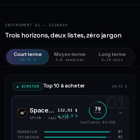
INSTRUMENT 01 — SIGNAUX
Trois horizons, deux listes, zéro jargon
Court terme
Moyen terme
Long terme
24–72 h
2–8 semaines
6–18 mois
Top 10 à acheter
▲ ACHETER
24–72 h
01
79
SpaceX (bStocks Tokenized Stock)
132,91 $
SPCX
SCORE
▲ +16,9 %
SPCXB · capi #220
Confiance 43/100
97
MOMENTUM
92
TECHNIQUE