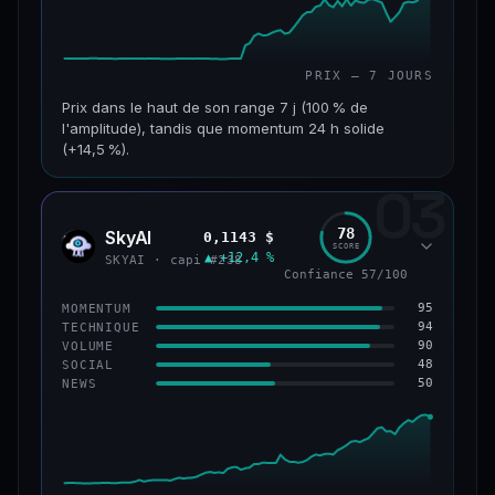
PRIX — 7 JOURS
Prix dans le haut de son range 7 j (100 % de
l'amplitude), tandis que momentum 24 h solide
(+14,5 %).
03
CAP. MARCHÉ
VOLUME 24 H
152 M$
34,0 M$
78
SkyAI
0,1143 $
SKYA
SCORE
▲ +12,4 %
VAR. 7 J
VAR. 30 J
SKYAI · capi #238
Confiance 57/100
+226,0 %
+211,4 %
95
MOMENTUM
VS ATH
RANG CAPI.
94
TECHNIQUE
−3,2 %
#193
90
VOLUME
48
SOCIAL
50
NEWS
50/100
CONFIANCE