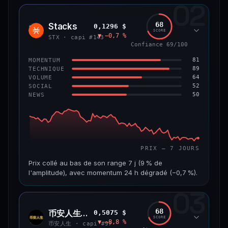
02
CAP. MARCHÉ
VOLUME 24 H
1,2 Md$
10,7 M$
68
Stacks
0,1296 $
STX
SCORE
▼ −0,7 %
VAR. 7 J
VAR. 30 J
STX · capi #143
−8,0 %
−9,9 %
Confiance 69/100
81
MOMENTUM
VS ATH
RANG CAPI.
89
TECHNIQUE
−55,9 %
#58
64
VOLUME
52
SOCIAL
50
NEWS
66/100
CONFIANCE
PRIX — 7 JOURS
Prix collé au bas de son range 7 j (9 % de
l'amplitude), avec momentum 24 h dégradé (−0,7 %).
03
CAP. MARCHÉ
VOLUME 24 H
241 M$
4,5 M$
68
币安人生 (BinanceLife)
0,5075 $
币安
SCORE
▼ −8,8 %
人生
VAR. 7 J
VAR. 30 J
币安人生 · capi #97