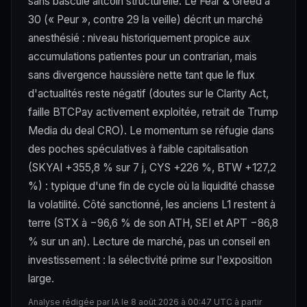
sans bascule altcoin structurelle. Le Fear & Greed à
30 (« Peur », contre 29 la veille) décrit un marché
anesthésié : niveau historiquement propice aux
accumulations patientes pour un contrarian, mais
sans divergence haussière nette tant que le flux
d'actualités reste négatif (doutes sur le Clarity Act,
faille BTCPay activement exploitée, retrait de Trump
Media du deal CRO). Le momentum se réfugie dans
des poches spéculatives à faible capitalisation
(SKYAI +355,8 % sur 7 j, CYS +226 %, BTW +127,2
%) : typique d'une fin de cycle où la liquidité chasse
la volatilité. Côté sanctionné, les anciens L1 restent à
terre (STX à −96,6 % de son ATH, SEI et APT −86,8
% sur un an). Lecture de marché, pas un conseil en
investissement : la sélectivité prime sur l'exposition
large.
Analyse rédigée par IA le 8 août 2026 à 00:47 UTC à partir