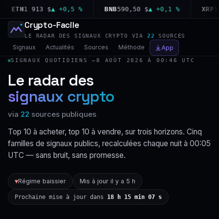
ETH
1 913 $
▲ +0,5 %
BNB
590,50 $
▲ +0,1 %
XRP
1,02
Crypto-Facile
LE RADAR DES SIGNAUX CRYPTO VIA
22
SOURCES
Signaux
Actualités
Sources
Méthode
App
SIGNAUX QUOTIDIENS —
8 AOÛT 2026 À 00:46 UTC
Le radar des
signaux crypto
via
22
sources publiques
Top 10 à acheter, top 10 à vendre, sur trois horizons. Cinq
familles de signaux publics, recalculées chaque nuit à 00:05
UTC — sans bruit, sans promesse.
Régime baissier
Mis à jour il y a 5 h
▼
Prochaine mise à jour dans
18 h 15 min 06 s