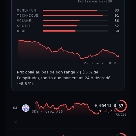
Confiance 60/100
−6,2 %
−22,2 %
83
MOMENTUM
VS ATH
RANG CAPI.
91
TECHNIQUE
−96,6 %
#143
56
VOLUME
52
SOCIAL
50
NEWS
69/100
CONFIANCE
PRIX — 7 JOURS
Prix collé au bas de son range 7 j (15 % de
l'amplitude), tandis que momentum 24 h dégradé
(−8,8 %).
CAP. MARCHÉ
VOLUME 24 H
508 M$
8,7 M$
Sky
0,05441 $
67
SKY
04
▼ −1,2 %
SKY · capi #56
VAR. 7 J
VAR. 30 J
75/100
−19,4 %
−28,6 %
VS ATH
RANG CAPI.
78
MOMENTUM