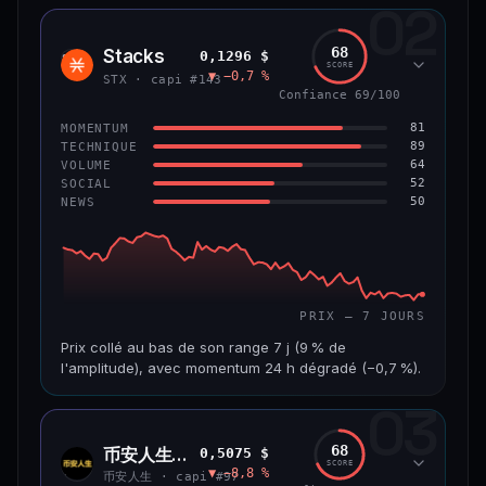
02
CAP. MARCHÉ
VOLUME 24 H
1,2 Md$
10,7 M$
68
Stacks
0,1296 $
STX
SCORE
▼ −0,7 %
VAR. 7 J
VAR. 30 J
STX · capi #143
−8,0 %
−9,9 %
Confiance 69/100
81
MOMENTUM
VS ATH
RANG CAPI.
89
TECHNIQUE
−55,9 %
#58
64
VOLUME
52
SOCIAL
50
NEWS
66/100
CONFIANCE
PRIX — 7 JOURS
Prix collé au bas de son range 7 j (9 % de
l'amplitude), avec momentum 24 h dégradé (−0,7 %).
03
CAP. MARCHÉ
VOLUME 24 H
241 M$
4,5 M$
68
币安人生 (BinanceLife)
0,5075 $
币安
SCORE
▼ −8,8 %
人生
VAR. 7 J
VAR. 30 J
币安人生 · capi #97