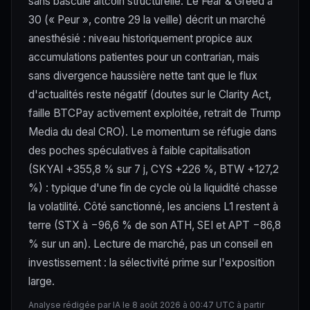
sans bascule altcoin structurelle. Le Fear & Greed à
30 (« Peur », contre 29 la veille) décrit un marché
anesthésié : niveau historiquement propice aux
accumulations patientes pour un contrarian, mais
sans divergence haussière nette tant que le flux
d'actualités reste négatif (doutes sur le Clarity Act,
faille BTCPay activement exploitée, retrait de Trump
Media du deal CRO). Le momentum se réfugie dans
des poches spéculatives à faible capitalisation
(SKYAI +355,8 % sur 7 j, CYS +226 %, BTW +127,2
%) : typique d'une fin de cycle où la liquidité chasse
la volatilité. Côté sanctionné, les anciens L1 restent à
terre (STX à −96,6 % de son ATH, SEI et APT −86,8
% sur un an). Lecture de marché, pas un conseil en
investissement : la sélectivité prime sur l'exposition
large.
Analyse rédigée par IA le 8 août 2026 à 00:47 UTC à partir