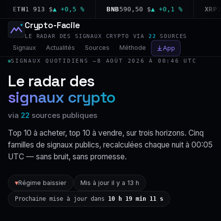
ETH
1 913 $
▲ +0,5 %
BNB
590,50 $
▲ +0,1 %
XRP
1,0
Crypto-Facile
LE RADAR DES SIGNAUX CRYPTO VIA
22
SOURCES
Signaux
Actualités
Sources
Méthode
App
SIGNAUX QUOTIDIENS —
8 AOÛT 2026 À 00:46 UTC
Le radar des
signaux crypto
via
22
sources publiques
Top 10 à acheter, top 10 à vendre, sur trois horizons. Cinq
familles de signaux publics, recalculées chaque nuit à 00:05
UTC — sans bruit, sans promesse.
Régime baissier
Mis à jour il y a 13 h
▼
Prochaine mise à jour dans
10 h 19 min 10 s