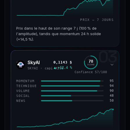
PRIX — 7 JOURS
Prix dans le haut de son range 7 j (100 % de
l'amplitude), tandis que momentum 24 h solide
(+14,5 %).
03
CAP. MARCHÉ
VOLUME 24 H
152 M$
34,0 M$
78
SkyAI
0,1143 $
SKYA
SCORE
▲ +12,4 %
VAR. 7 J
VAR. 30 J
SKYAI · capi #238
Confiance 57/100
+226,0 %
+211,4 %
95
MOMENTUM
VS ATH
RANG CAPI.
94
TECHNIQUE
−3,2 %
#193
90
VOLUME
48
SOCIAL
50
NEWS
50/100
CONFIANCE