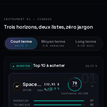
INSTRUMENT 01 — SIGNAUX
Trois horizons, deux listes, zéro jargon
Court terme
Moyen terme
Long terme
24–72 h
2–8 semaines
6–18 mois
Top 10 à acheter
▲ ACHETER
24–72 h
01
79
SpaceX (bStocks Tokenized Stock)
132,91 $
SPCX
SCORE
▲ +16,9 %
SPCXB · capi #220
Confiance 43/100
97
MOMENTUM
92
TECHNIQUE