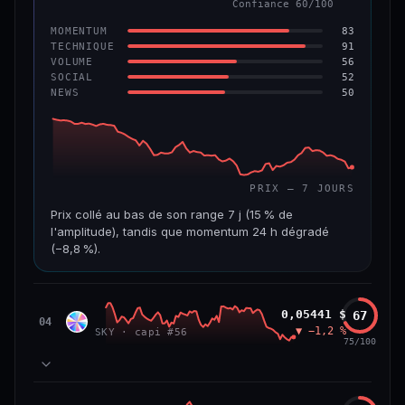
Confiance 60/100
−6,2 %
−22,2 %
83
MOMENTUM
VS ATH
RANG CAPI.
91
TECHNIQUE
−96,6 %
#143
56
VOLUME
52
SOCIAL
50
NEWS
69/100
CONFIANCE
PRIX — 7 JOURS
Prix collé au bas de son range 7 j (15 % de
l'amplitude), tandis que momentum 24 h dégradé
(−8,8 %).
CAP. MARCHÉ
VOLUME 24 H
508 M$
8,7 M$
Sky
0,05441 $
67
SKY
04
▼ −1,2 %
SKY · capi #56
VAR. 7 J
VAR. 30 J
75/100
−19,4 %
−28,6 %
VS ATH
RANG CAPI.
78
MOMENTUM