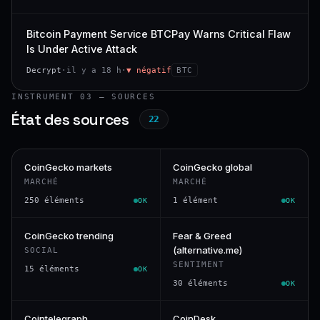
Bitcoin Payment Service BTCPay Warns Critical Flaw
Is Under Active Attack
Decrypt
·
il y a 18 h
·
▼ négatif
BTC
INSTRUMENT 03 — SOURCES
État des sources
22
CoinGecko markets
CoinGecko global
MARCHÉ
MARCHÉ
250 éléments
1 élément
OK
OK
CoinGecko trending
Fear & Greed
(alternative.me)
SOCIAL
SENTIMENT
15 éléments
OK
30 éléments
OK
Cointelegraph
CoinDesk