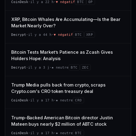
CoinDesk
·
il y a 22 h
·
▼ négatif
BTC
OP
−0,1 %
+0,1 %
CAP. MARCHÉ
VOLUME 24 H
VS ATH
RANG CAPI.
477 M$
1 464 $
XRP, Bitcoin Whales Are Accumulating—Is the Bear
−0,1 %
#29
Market Nearly Over?
VAR. 7 J
VAR. 30 J
65/100
CONFIANCE
Decrypt
·
il y a 44 h
·
▼ négatif
BTC
XRP
+0,6 %
−3,6 %
VS ATH
RANG CAPI.
Bitcoin Tests Market’s Patience as Zcash Gives
−94,7 %
#102
Holders Hope: Analysis
66/100
CONFIANCE
Decrypt
·
il y a 3 j
·
▪ neutre
BTC
ZEC
Trump Media pulls back from crypto, scraps
Crypto.com's CRO token treasury deal
CoinDesk
·
il y a 17 h
·
▪ neutre
CRO
Trump-Backed American Bitcoin director Justin
Mateen buys nearly $2 million of ABTC stock
CoinDesk
·
il y a 17 h
·
▪ neutre
BTC