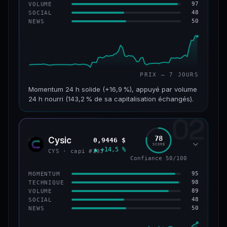
97
VOLUME
48
SOCIAL
50
NEWS
PRIX — 7 JOURS
Momentum 24 h solide (+16,9 %), appuyé par volume
24 h nourri (143,2 % de sa capitalisation échangés).
02
CAP. MARCHÉ
VOLUME 24 H
125 M$
179 M$
78
Cysic
0,9446 $
CYS
SCORE
▲ +14,5 %
VAR. 7 J
VAR. 30 J
CYS · capi #193
+24,2 %
−10,2 %
Confiance 50/100
95
MOMENTUM
VS ATH
RANG CAPI.
98
TECHNIQUE
−42,1 %
#220
89
VOLUME
48
SOCIAL
50
NEWS
43/100
CONFIANCE