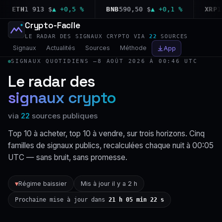
ETH
1 913 $
▲ +0,5 %
BNB
590,50 $
▲ +0,1 %
XRP
1,02
Crypto-Facile
LE RADAR DES SIGNAUX CRYPTO VIA
22
SOURCES
Signaux
Actualités
Sources
Méthode
App
SIGNAUX QUOTIDIENS —
8 AOÛT 2026 À 00:46 UTC
Le radar des
signaux crypto
via
22
sources publiques
Top 10 à acheter, top 10 à vendre, sur trois horizons. Cinq
familles de signaux publics, recalculées chaque nuit à 00:05
UTC — sans bruit, sans promesse.
Régime baissier
Mis à jour il y a 2 h
▼
Prochaine mise à jour dans
21 h 05 min 21 s