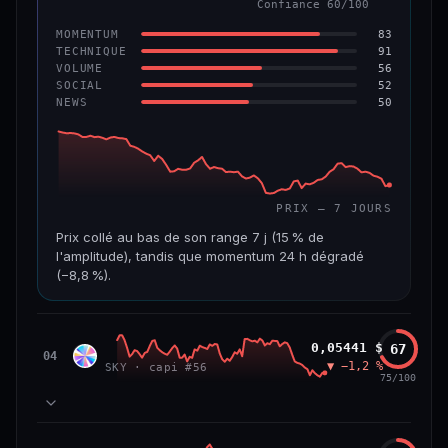
Confiance 60/100
−6,2 %
−22,2 %
83
MOMENTUM
VS ATH
RANG CAPI.
91
TECHNIQUE
−96,6 %
#143
56
VOLUME
52
SOCIAL
50
NEWS
69/100
CONFIANCE
PRIX — 7 JOURS
Prix collé au bas de son range 7 j (15 % de
l'amplitude), tandis que momentum 24 h dégradé
(−8,8 %).
CAP. MARCHÉ
VOLUME 24 H
508 M$
8,7 M$
Sky
0,05441 $
67
SKY
04
▼ −1,2 %
SKY · capi #56
VAR. 7 J
VAR. 30 J
75/100
−19,4 %
−28,6 %
VS ATH
RANG CAPI.
78
MOMENTUM