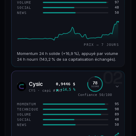
97
VOLUME
48
SOCIAL
50
NEWS
PRIX — 7 JOURS
Momentum 24 h solide (+16,9 %), appuyé par volume
24 h nourri (143,2 % de sa capitalisation échangés).
02
CAP. MARCHÉ
VOLUME 24 H
125 M$
179 M$
78
Cysic
0,9446 $
CYS
SCORE
▲ +14,5 %
VAR. 7 J
VAR. 30 J
CYS · capi #193
+24,2 %
−10,2 %
Confiance 50/100
95
MOMENTUM
VS ATH
RANG CAPI.
98
TECHNIQUE
−42,1 %
#220
89
VOLUME
48
SOCIAL
50
NEWS
43/100
CONFIANCE