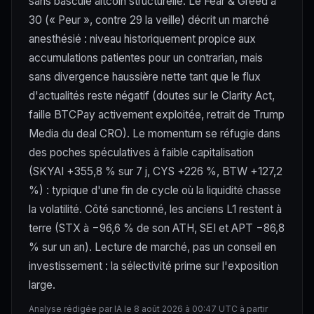
sans bascule altcoin structurelle. Le Fear & Greed à
30 (« Peur », contre 29 la veille) décrit un marché
anesthésié : niveau historiquement propice aux
accumulations patientes pour un contrarian, mais
sans divergence haussière nette tant que le flux
d'actualités reste négatif (doutes sur le Clarity Act,
faille BTCPay activement exploitée, retrait de Trump
Media du deal CRO). Le momentum se réfugie dans
des poches spéculatives à faible capitalisation
(SKYAI +355,8 % sur 7 j, CYS +226 %, BTW +127,2
%) : typique d'une fin de cycle où la liquidité chasse
la volatilité. Côté sanctionné, les anciens L1 restent à
terre (STX à −96,6 % de son ATH, SEI et APT −86,8
% sur un an). Lecture de marché, pas un conseil en
investissement : la sélectivité prime sur l'exposition
large.
Analyse rédigée par IA le 8 août 2026 à 00:47 UTC à partir