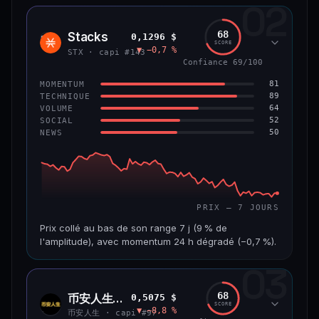
02
CAP. MARCHÉ
VOLUME 24 H
1,2 Md$
10,7 M$
68
Stacks
0,1296 $
STX
SCORE
▼ −0,7 %
VAR. 7 J
VAR. 30 J
STX · capi #143
−8,0 %
−9,9 %
Confiance 69/100
81
MOMENTUM
VS ATH
RANG CAPI.
89
TECHNIQUE
−55,9 %
#58
64
VOLUME
52
SOCIAL
50
NEWS
66/100
CONFIANCE
PRIX — 7 JOURS
Prix collé au bas de son range 7 j (9 % de
l'amplitude), avec momentum 24 h dégradé (−0,7 %).
03
CAP. MARCHÉ
VOLUME 24 H
241 M$
4,5 M$
68
币安人生 (BinanceLife)
0,5075 $
币安
SCORE
▼ −8,8 %
人生
VAR. 7 J
VAR. 30 J
币安人生 · capi #97