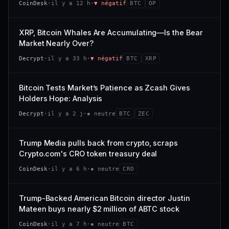
CoinDesk
·
il y a 12 h
·
▼ négatif
BTC
OP
−0,1 %
+0,1 %
CAP. MARCHÉ
VOLUME 24 H
VS ATH
RANG CAPI.
477 M$
1 464 $
XRP, Bitcoin Whales Are Accumulating—Is the Bear
−0,1 %
#29
Market Nearly Over?
VAR. 7 J
VAR. 30 J
65/100
CONFIANCE
Decrypt
·
il y a 33 h
·
▼ négatif
BTC
XRP
+0,6 %
−3,6 %
VS ATH
RANG CAPI.
Bitcoin Tests Market’s Patience as Zcash Gives
−94,7 %
#102
Holders Hope: Analysis
66/100
CONFIANCE
Decrypt
·
il y a 2 j
·
▪ neutre
BTC
ZEC
Trump Media pulls back from crypto, scraps
Crypto.com's CRO token treasury deal
CoinDesk
·
il y a 6 h
·
▪ neutre
CRO
Trump-Backed American Bitcoin director Justin
Mateen buys nearly $2 million of ABTC stock
CoinDesk
·
il y a 7 h
·
▪ neutre
BTC