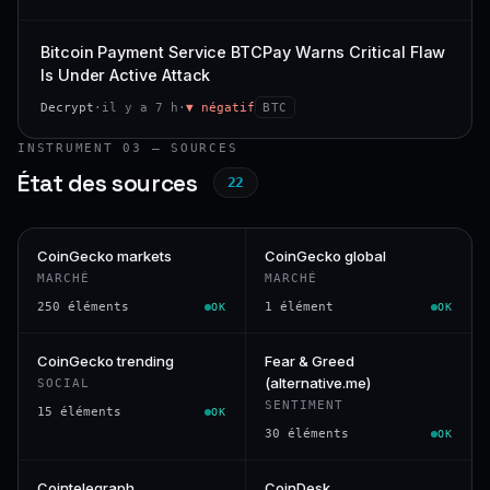
Bitcoin Payment Service BTCPay Warns Critical Flaw
Is Under Active Attack
Decrypt
·
il y a 7 h
·
▼ négatif
BTC
INSTRUMENT 03 — SOURCES
État des sources
22
CoinGecko markets
CoinGecko global
MARCHÉ
MARCHÉ
250 éléments
1 élément
OK
OK
CoinGecko trending
Fear & Greed
(alternative.me)
SOCIAL
SENTIMENT
15 éléments
OK
30 éléments
OK
Cointelegraph
CoinDesk