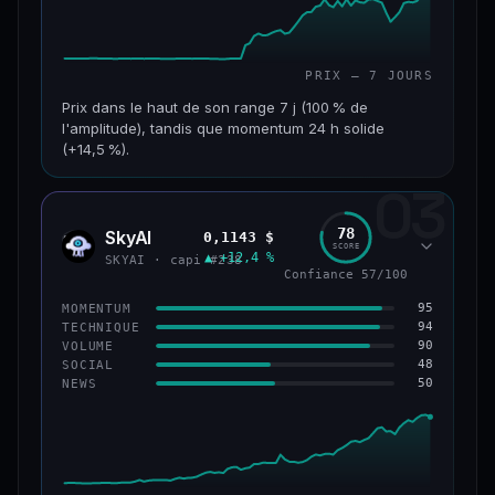
PRIX — 7 JOURS
Prix dans le haut de son range 7 j (100 % de
l'amplitude), tandis que momentum 24 h solide
(+14,5 %).
03
CAP. MARCHÉ
VOLUME 24 H
152 M$
34,0 M$
78
SkyAI
0,1143 $
SKYA
SCORE
▲ +12,4 %
VAR. 7 J
VAR. 30 J
SKYAI · capi #238
Confiance 57/100
+226,0 %
+211,4 %
95
MOMENTUM
VS ATH
RANG CAPI.
94
TECHNIQUE
−3,2 %
#193
90
VOLUME
48
SOCIAL
50
NEWS
50/100
CONFIANCE