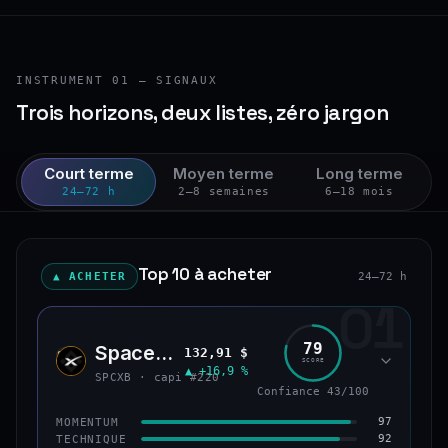
INSTRUMENT 01 — SIGNAUX
Trois horizons, deux listes, zéro jargon
Court terme
Moyen terme
Long terme
24–72 h
2–8 semaines
6–18 mois
Top 10 à acheter
▲ ACHETER
24–72 h
01
79
SpaceX (bStocks Tokenized Stock)
132,91 $
SPCX
SCORE
▲ +16,9 %
SPCXB · capi #220
Confiance 43/100
97
MOMENTUM
92
TECHNIQUE