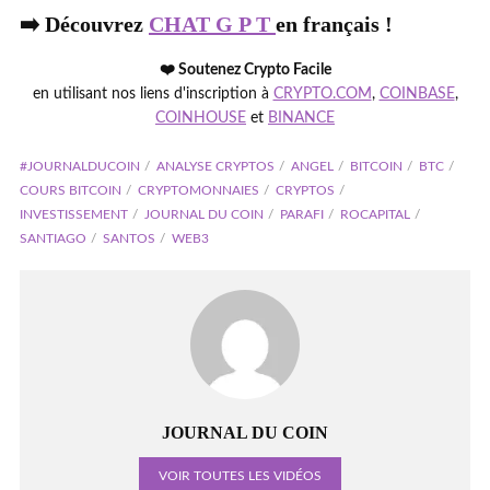
➡️ Découvrez
CHAT G P T
en français !
❤️ Soutenez Crypto Facile
en utilisant nos liens d'inscription à
CRYPTO.COM
,
COINBASE
,
COINHOUSE
et
BINANCE
#JOURNALDUCOIN
ANALYSE CRYPTOS
ANGEL
BITCOIN
BTC
COURS BITCOIN
CRYPTOMONNAIES
CRYPTOS
INVESTISSEMENT
JOURNAL DU COIN
PARAFI
ROCAPITAL
SANTIAGO
SANTOS
WEB3
JOURNAL DU COIN
VOIR TOUTES LES VIDÉOS