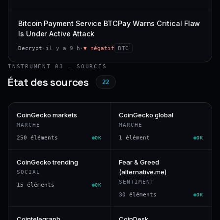
Bitcoin Payment Service BTCPay Warns Critical Flaw
Is Under Active Attack
Decrypt
·
il y a 9 h
·
▼ négatif
BTC
INSTRUMENT 03 — SOURCES
État des sources
22
CoinGecko markets
CoinGecko global
MARCHÉ
MARCHÉ
250 éléments
1 élément
OK
OK
CoinGecko trending
Fear & Greed
(alternative.me)
SOCIAL
SENTIMENT
15 éléments
OK
30 éléments
OK
Cointelegraph
CoinDesk