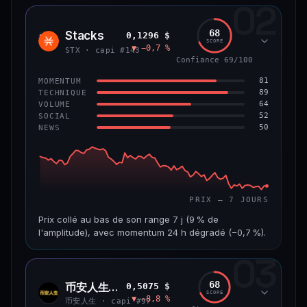
02
CAP. MARCHÉ
VOLUME 24 H
1,2 Md$
10,7 M$
68
Stacks
0,1296 $
STX
SCORE
▼ −0,7 %
VAR. 7 J
VAR. 30 J
STX · capi #143
−8,0 %
−9,9 %
Confiance 69/100
81
MOMENTUM
VS ATH
RANG CAPI.
89
TECHNIQUE
−55,9 %
#58
64
VOLUME
52
SOCIAL
50
NEWS
66/100
CONFIANCE
PRIX — 7 JOURS
Prix collé au bas de son range 7 j (9 % de
l'amplitude), avec momentum 24 h dégradé (−0,7 %).
03
CAP. MARCHÉ
VOLUME 24 H
241 M$
4,5 M$
68
币安人生 (BinanceLife)
0,5075 $
币安
SCORE
▼ −8,8 %
人生
VAR. 7 J
VAR. 30 J
币安人生 · capi #97