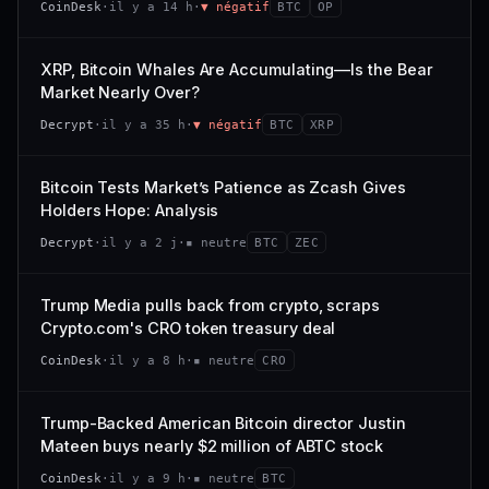
CoinDesk
·
il y a 14 h
·
▼ négatif
BTC
OP
−0,1 %
+0,1 %
CAP. MARCHÉ
VOLUME 24 H
VS ATH
RANG CAPI.
477 M$
1 464 $
XRP, Bitcoin Whales Are Accumulating—Is the Bear
−0,1 %
#29
Market Nearly Over?
VAR. 7 J
VAR. 30 J
65/100
CONFIANCE
Decrypt
·
il y a 35 h
·
▼ négatif
BTC
XRP
+0,6 %
−3,6 %
VS ATH
RANG CAPI.
Bitcoin Tests Market’s Patience as Zcash Gives
−94,7 %
#102
Holders Hope: Analysis
66/100
CONFIANCE
Decrypt
·
il y a 2 j
·
▪ neutre
BTC
ZEC
Trump Media pulls back from crypto, scraps
Crypto.com's CRO token treasury deal
CoinDesk
·
il y a 8 h
·
▪ neutre
CRO
Trump-Backed American Bitcoin director Justin
Mateen buys nearly $2 million of ABTC stock
CoinDesk
·
il y a 9 h
·
▪ neutre
BTC