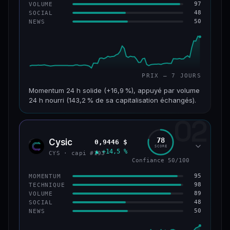
97
VOLUME
48
SOCIAL
50
NEWS
PRIX — 7 JOURS
Momentum 24 h solide (+16,9 %), appuyé par volume
24 h nourri (143,2 % de sa capitalisation échangés).
02
CAP. MARCHÉ
VOLUME 24 H
125 M$
179 M$
78
Cysic
0,9446 $
CYS
SCORE
▲ +14,5 %
VAR. 7 J
VAR. 30 J
CYS · capi #193
+24,2 %
−10,2 %
Confiance 50/100
95
MOMENTUM
VS ATH
RANG CAPI.
98
TECHNIQUE
−42,1 %
#220
89
VOLUME
48
SOCIAL
50
NEWS
43/100
CONFIANCE