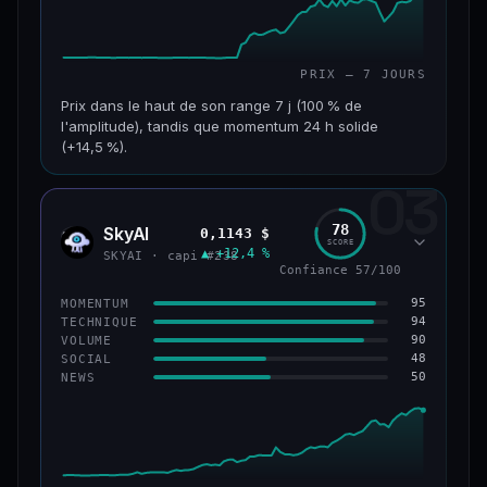
PRIX — 7 JOURS
Prix dans le haut de son range 7 j (100 % de
l'amplitude), tandis que momentum 24 h solide
(+14,5 %).
03
CAP. MARCHÉ
VOLUME 24 H
152 M$
34,0 M$
78
SkyAI
0,1143 $
SKYA
SCORE
▲ +12,4 %
VAR. 7 J
VAR. 30 J
SKYAI · capi #238
Confiance 57/100
+226,0 %
+211,4 %
95
MOMENTUM
VS ATH
RANG CAPI.
94
TECHNIQUE
−3,2 %
#193
90
VOLUME
48
SOCIAL
50
NEWS
50/100
CONFIANCE