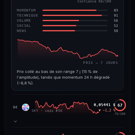
Confiance 60/100
−6,2 %
−22,2 %
83
MOMENTUM
VS ATH
RANG CAPI.
91
TECHNIQUE
−96,6 %
#143
56
VOLUME
52
SOCIAL
50
NEWS
69/100
CONFIANCE
PRIX — 7 JOURS
Prix collé au bas de son range 7 j (15 % de
l'amplitude), tandis que momentum 24 h dégradé
(−8,8 %).
CAP. MARCHÉ
VOLUME 24 H
508 M$
8,7 M$
Sky
0,05441 $
67
SKY
04
▼ −1,2 %
SKY · capi #56
VAR. 7 J
VAR. 30 J
75/100
−19,4 %
−28,6 %
VS ATH
RANG CAPI.
78
MOMENTUM