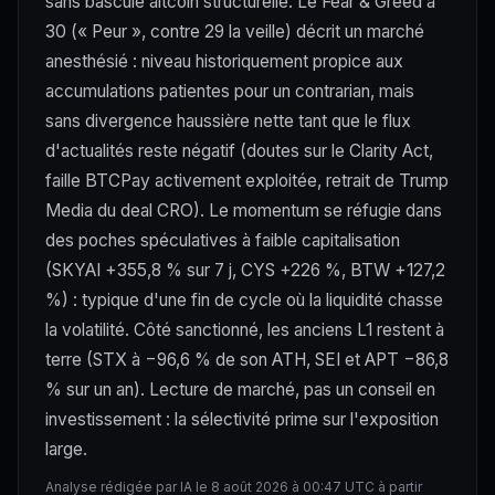
sans bascule altcoin structurelle. Le Fear & Greed à
30 (« Peur », contre 29 la veille) décrit un marché
anesthésié : niveau historiquement propice aux
accumulations patientes pour un contrarian, mais
sans divergence haussière nette tant que le flux
d'actualités reste négatif (doutes sur le Clarity Act,
faille BTCPay activement exploitée, retrait de Trump
Media du deal CRO). Le momentum se réfugie dans
des poches spéculatives à faible capitalisation
(SKYAI +355,8 % sur 7 j, CYS +226 %, BTW +127,2
%) : typique d'une fin de cycle où la liquidité chasse
la volatilité. Côté sanctionné, les anciens L1 restent à
terre (STX à −96,6 % de son ATH, SEI et APT −86,8
% sur un an). Lecture de marché, pas un conseil en
investissement : la sélectivité prime sur l'exposition
large.
Analyse rédigée par IA le 8 août 2026 à 00:47 UTC à partir