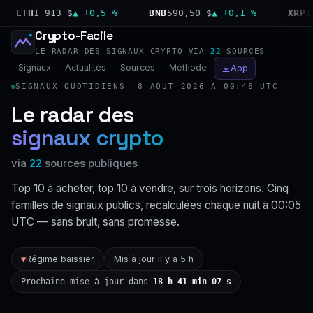
ETH
1 913 $
▲ +0,5 %
BNB
590,50 $
▲ +0,1 %
XRP
1,02
Crypto-Facile
LE RADAR DES SIGNAUX CRYPTO VIA
22
SOURCES
Signaux
Actualités
Sources
Méthode
App
SIGNAUX QUOTIDIENS —
8 AOÛT 2026 À 00:46 UTC
Le radar des
signaux crypto
via
22
sources publiques
Top 10 à acheter, top 10 à vendre, sur trois horizons. Cinq
familles de signaux publics, recalculées chaque nuit à 00:05
UTC — sans bruit, sans promesse.
Régime baissier
Mis à jour il y a 5 h
▼
Prochaine mise à jour dans
18 h 41 min 06 s