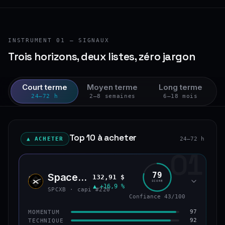
INSTRUMENT 01 — SIGNAUX
Trois horizons, deux listes, zéro jargon
Court terme
Moyen terme
Long terme
24–72 h
2–8 semaines
6–18 mois
Top 10 à acheter
▲ ACHETER
24–72 h
01
79
SpaceX (bStocks Tokenized Stock)
132,91 $
SPCX
SCORE
▲ +16,9 %
SPCXB · capi #220
Confiance 43/100
97
MOMENTUM
92
TECHNIQUE