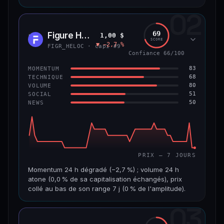
02
CAP. MARCHÉ
VOLUME 24 H
8,9 Md$
484 355 $
69
Figure Heloc
1,00 $
FIGR
SCORE
▼ −2,7 %
VAR. 7 J
VAR. 30 J
FIGR_HELOC · capi #9
−0,6 %
+2,0 %
Confiance 66/100
83
MOMENTUM
VS ATH
RANG CAPI.
68
TECHNIQUE
−8,5 %
#14
80
VOLUME
51
SOCIAL
50
NEWS
69/100
CONFIANCE
PRIX — 7 JOURS
Momentum 24 h dégradé (−2,7 %) ; volume 24 h
atone (0,0 % de sa capitalisation échangés), prix
collé au bas de son range 7 j (0 % de l'amplitude).
03
CAP. MARCHÉ
VOLUME 24 H
21,1 Md$
3,8 M$