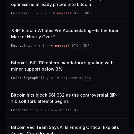
VAR. 7 J
VAR. 30 J
optimism is already priced into bitcoin
momentum 24 h dégradé (+0,0 %), volume 24 h atone
54/100
CONFIANCE
−0,1 %
+0,1 %
(0,9 % de sa capitalisation échangés).
CoinDesk
·
il y a 2 j
·
▼ négatif
BTC
OP
VS ATH
RANG CAPI.
CAP. MARCHÉ
VOLUME 24 H
−0,1 %
#30
538 M$
4,7 M$
XRP, Bitcoin Whales Are Accumulating—Is the Bear
Market Nearly Over?
65/100
CONFIANCE
VAR. 7 J
VAR. 30 J
Decrypt
·
il y a 3 j
·
▼ négatif
BTC
XRP
−2,9 %
−1,9 %
VS ATH
RANG CAPI.
Bitcoin’s BIP-110 enters mandatory signaling with
−50,0 %
#93
miner support below 3%
71/100
CONFIANCE
Cointelegraph
·
il y a 19 h
·
▪ neutre
BTC
Bitcoin hits block 961,632 as the controversial BIP-
110 soft fork attempt begins
CoinDesk
·
il y a 20 h
·
▪ neutre
BTC
Bitcoin Red Team Says AI Is Finding Critical Exploits
Across Core Projects