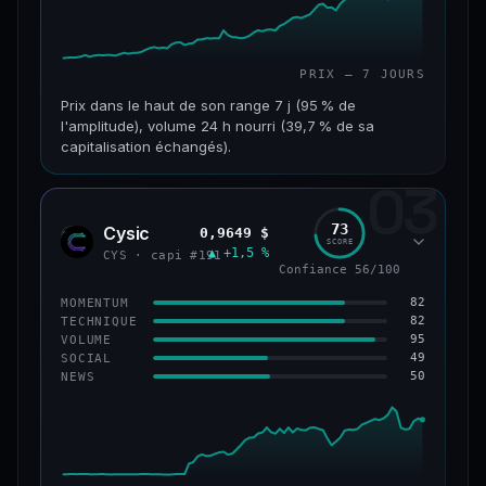
PRIX — 7 JOURS
Prix dans le haut de son range 7 j (95 % de
l'amplitude), volume 24 h nourri (39,7 % de sa
capitalisation échangés).
03
CAP. MARCHÉ
VOLUME 24 H
117 M$
46,3 M$
73
Cysic
0,9649 $
CYS
SCORE
▲ +1,5 %
VAR. 7 J
VAR. 30 J
CYS · capi #191
Confiance 56/100
+357,9 %
+203,1 %
82
MOMENTUM
VS ATH
RANG CAPI.
82
TECHNIQUE
−86,3 %
#235
95
VOLUME
49
SOCIAL
50
NEWS
67/100
CONFIANCE