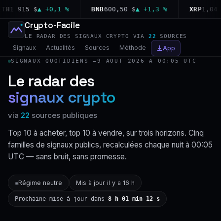
1 915 $
▲ +0,1 %
BNB
600,50 $
▲ +1,3 %
XRP
1,04 $
▲
Crypto-Facile
LE RADAR DES SIGNAUX CRYPTO VIA
22
SOURCES
Signaux
Actualités
Sources
Méthode
App
SIGNAUX QUOTIDIENS —
9 AOÛT 2026 À 00:05 UTC
Le radar des
signaux crypto
via
22
sources publiques
Top 10 à acheter, top 10 à vendre, sur trois horizons. Cinq
familles de signaux publics, recalculées chaque nuit à 00:05
UTC — sans bruit, sans promesse.
Régime neutre
Mis à jour il y a 16 h
▪
Prochaine mise à jour dans
8 h 01 min 11 s