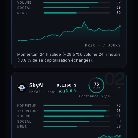
82
VOLUME
69
SOCIAL
50
NEWS
PRIX — 7 JOURS
Momentum 24 h solide (+29,5 %), volume 24 h nourri
(13,8 % de sa capitalisation échangés).
02
CAP. MARCHÉ
VOLUME 24 H
121 M$
16,7 M$
76
SkyAI
0,1168 $
SKYA
SCORE
▲ +3,6 %
VAR. 7 J
VAR. 30 J
SKYAI · capi #235
+213,9 %
+10,2 %
Confiance 67/100
73
MOMENTUM
VS ATH
RANG CAPI.
95
TECHNIQUE
−46,4 %
#224
91
VOLUME
69
SOCIAL
50
NEWS
56/100
CONFIANCE