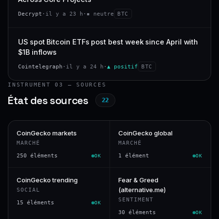
Decrypt
·
il y a 23 h
·
▪ neutre
BTC
US spot Bitcoin ETFs post best week since April with
$1B inflows
Cointelegraph
·
il y a 24 h
·
▲ positif
BTC
INSTRUMENT 03 — SOURCES
État des sources
22
CoinGecko markets
CoinGecko global
MARCHÉ
MARCHÉ
250 éléments
1 élément
OK
OK
CoinGecko trending
Fear & Greed
(alternative.me)
SOCIAL
SENTIMENT
15 éléments
OK
30 éléments
OK