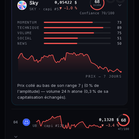
68
Sky
0,05422 $
SKY
SCORE
▼ −1,0 %
VAR. 7 J
VAR. 30 J
SKY · capi #57
Confiance 70/100
0,0 %
−3,2 %
73
MOMENTUM
VS ATH
RANG CAPI.
89
TECHNIQUE
−5,6 %
#9
75
VOLUME
51
SOCIAL
50
NEWS
66/100
CONFIANCE
PRIX — 7 JOURS
Prix collé au bas de son range 7 j (0 % de
l'amplitude) — volume 24 h atone (0,3 % de sa
capitalisation échangés).
CAP. MARCHÉ
VOLUME 24 H
1,3 Md$
3,9 M$
Unibase
0,1328 $
68
UB
04
▼ −3,4 %
UB · capi #120
VAR. 7 J
VAR. 30 J
47/100
−3,2 %
−3,5 %