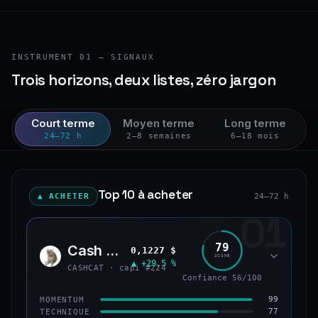
INSTRUMENT 01 — SIGNAUX
Trois horizons, deux listes, zéro jargon
Court terme
Moyen terme
Long terme
24–72 h
2–8 semaines
6–18 mois
Top 10 à acheter
▲ ACHETER
24–72 h
01
79
Cash Cat
0,1227 $
CASH
SCORE
▲ +29,5 %
CASHCAT · capi #224
Confiance 56/100
99
MOMENTUM
77
TECHNIQUE