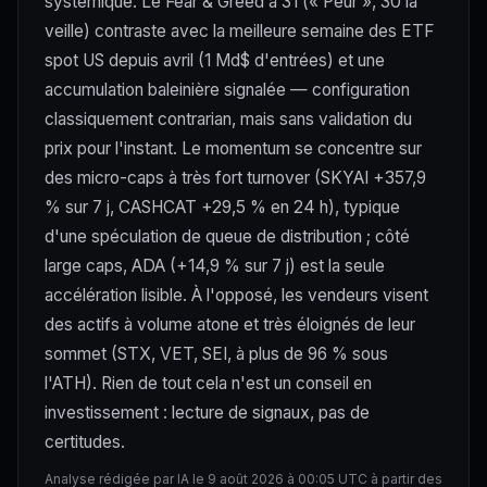
systémique. Le Fear & Greed à 31 (« Peur », 30 la
veille) contraste avec la meilleure semaine des ETF
spot US depuis avril (1 Md$ d'entrées) et une
accumulation baleinière signalée — configuration
classiquement contrarian, mais sans validation du
prix pour l'instant. Le momentum se concentre sur
des micro-caps à très fort turnover (SKYAI +357,9
% sur 7 j, CASHCAT +29,5 % en 24 h), typique
d'une spéculation de queue de distribution ; côté
large caps, ADA (+14,9 % sur 7 j) est la seule
accélération lisible. À l'opposé, les vendeurs visent
des actifs à volume atone et très éloignés de leur
sommet (STX, VET, SEI, à plus de 96 % sous
l'ATH). Rien de tout cela n'est un conseil en
investissement : lecture de signaux, pas de
certitudes.
Analyse rédigée par IA le 9 août 2026 à 00:05 UTC à partir des