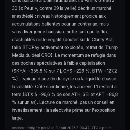
sans bascule altcoin structurelle. Le Fear & Greed à
30 (« Peur », contre 29 la veille) décrit un marché
anesthésié : niveau historiquement propice aux
accumulations patientes pour un contrarian, mais
sans divergence haussière nette tant que le flux
d'actualités reste négatif (doutes sur le Clarity Act,
faille BTCPay activement exploitée, retrait de Trump
Media du deal CRO). Le momentum se réfugie dans
des poches spéculatives à faible capitalisation
(SKYAI +355,8 % sur 7 j, CYS +226 %, BTW +127,2
%) : typique d'une fin de cycle où la liquidité chasse
la volatilité. Côté sanctionné, les anciens L1 restent à
terre (STX à −96,6 % de son ATH, SEI et APT −86,8
% sur un an). Lecture de marché, pas un conseil en
investissement : la sélectivité prime sur l'exposition
large.
Analyse rédigée par IA le 8 août 2026 à 00:47 UTC à partir