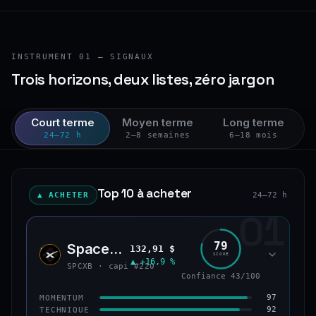
INSTRUMENT 01 — SIGNAUX
Trois horizons, deux listes, zéro jargon
Court terme
Moyen terme
Long terme
24–72 h
2–8 semaines
6–18 mois
Top 10 à acheter
▲ ACHETER
24–72 h
01
79
SpaceX (bStocks Tokenized Stock)
132,91 $
SPCX
SCORE
▲ +16,9 %
SPCXB · capi #220
Confiance 43/100
97
MOMENTUM
92
TECHNIQUE