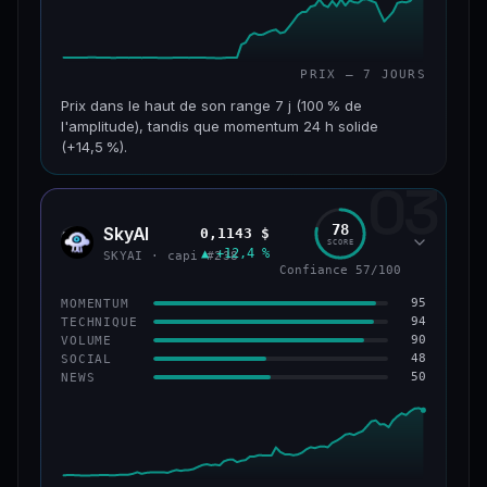
PRIX — 7 JOURS
Prix dans le haut de son range 7 j (100 % de
l'amplitude), tandis que momentum 24 h solide
(+14,5 %).
03
CAP. MARCHÉ
VOLUME 24 H
152 M$
34,0 M$
78
SkyAI
0,1143 $
SKYA
SCORE
▲ +12,4 %
VAR. 7 J
VAR. 30 J
SKYAI · capi #238
Confiance 57/100
+226,0 %
+211,4 %
95
MOMENTUM
VS ATH
RANG CAPI.
94
TECHNIQUE
−3,2 %
#193
90
VOLUME
48
SOCIAL
50
NEWS
50/100
CONFIANCE