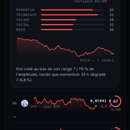
Confiance 60/100
−6,2 %
−22,2 %
83
MOMENTUM
VS ATH
RANG CAPI.
91
TECHNIQUE
−96,6 %
#143
56
VOLUME
52
SOCIAL
50
NEWS
69/100
CONFIANCE
PRIX — 7 JOURS
Prix collé au bas de son range 7 j (15 % de
l'amplitude), tandis que momentum 24 h dégradé
(−8,8 %).
CAP. MARCHÉ
VOLUME 24 H
508 M$
8,7 M$
Sky
0,05441 $
67
SKY
04
▼ −1,2 %
SKY · capi #56
VAR. 7 J
VAR. 30 J
75/100
−19,4 %
−28,6 %
VS ATH
RANG CAPI.
78
MOMENTUM