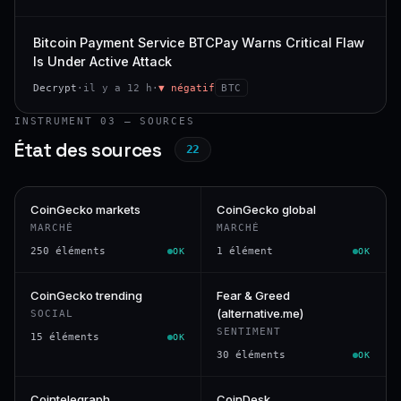
Bitcoin Payment Service BTCPay Warns Critical Flaw
Is Under Active Attack
Decrypt
·
il y a 12 h
·
▼ négatif
BTC
INSTRUMENT 03 — SOURCES
État des sources
22
CoinGecko markets
CoinGecko global
MARCHÉ
MARCHÉ
250 éléments
1 élément
OK
OK
CoinGecko trending
Fear & Greed
(alternative.me)
SOCIAL
SENTIMENT
15 éléments
OK
30 éléments
OK
Cointelegraph
CoinDesk