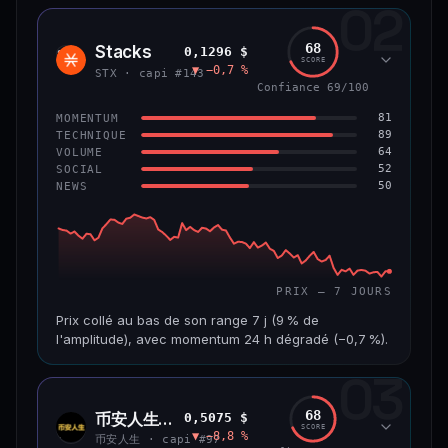
02
CAP. MARCHÉ
VOLUME 24 H
1,2 Md$
10,7 M$
68
Stacks
0,1296 $
STX
SCORE
▼ −0,7 %
VAR. 7 J
VAR. 30 J
STX · capi #143
−8,0 %
−9,9 %
Confiance 69/100
81
MOMENTUM
VS ATH
RANG CAPI.
89
TECHNIQUE
−55,9 %
#58
64
VOLUME
52
SOCIAL
50
NEWS
66/100
CONFIANCE
PRIX — 7 JOURS
Prix collé au bas de son range 7 j (9 % de
l'amplitude), avec momentum 24 h dégradé (−0,7 %).
03
CAP. MARCHÉ
VOLUME 24 H
241 M$
4,5 M$
68
币安人生 (BinanceLife)
0,5075 $
币安
SCORE
▼ −8,8 %
人生
VAR. 7 J
VAR. 30 J
币安人生 · capi #97