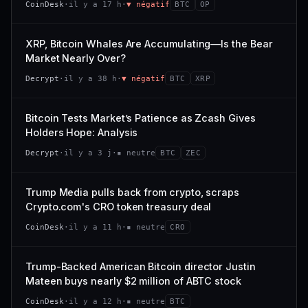
CoinDesk
·
il y a 17 h
·
▼ négatif
BTC
OP
−0,1 %
+0,1 %
CAP. MARCHÉ
VOLUME 24 H
VS ATH
RANG CAPI.
477 M$
1 464 $
XRP, Bitcoin Whales Are Accumulating—Is the Bear
−0,1 %
#29
Market Nearly Over?
VAR. 7 J
VAR. 30 J
65/100
CONFIANCE
Decrypt
·
il y a 38 h
·
▼ négatif
BTC
XRP
+0,6 %
−3,6 %
VS ATH
RANG CAPI.
Bitcoin Tests Market’s Patience as Zcash Gives
−94,7 %
#102
Holders Hope: Analysis
66/100
CONFIANCE
Decrypt
·
il y a 3 j
·
▪ neutre
BTC
ZEC
Trump Media pulls back from crypto, scraps
Crypto.com's CRO token treasury deal
CoinDesk
·
il y a 11 h
·
▪ neutre
CRO
Trump-Backed American Bitcoin director Justin
Mateen buys nearly $2 million of ABTC stock
CoinDesk
·
il y a 12 h
·
▪ neutre
BTC