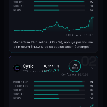
97
VOLUME
48
SOCIAL
50
NEWS
PRIX — 7 JOURS
Momentum 24 h solide (+16,9 %), appuyé par volume
24 h nourri (143,2 % de sa capitalisation échangés).
02
CAP. MARCHÉ
VOLUME 24 H
125 M$
179 M$
78
Cysic
0,9446 $
CYS
SCORE
▲ +14,5 %
VAR. 7 J
VAR. 30 J
CYS · capi #193
+24,2 %
−10,2 %
Confiance 50/100
95
MOMENTUM
VS ATH
RANG CAPI.
98
TECHNIQUE
−42,1 %
#220
89
VOLUME
48
SOCIAL
50
NEWS
43/100
CONFIANCE