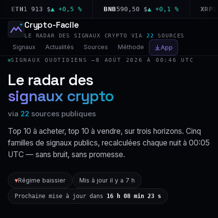
ETH
1 913 $
▲ +0,5 %
BNB
590,50 $
▲ +0,1 %
XRP
1,02
Crypto-Facile
LE RADAR DES SIGNAUX CRYPTO VIA
22
SOURCES
Signaux
Actualités
Sources
Méthode
App
SIGNAUX QUOTIDIENS —
8 AOÛT 2026 À 00:46 UTC
Le radar des
signaux crypto
via
22
sources publiques
Top 10 à acheter, top 10 à vendre, sur trois horizons. Cinq
familles de signaux publics, recalculées chaque nuit à 00:05
UTC — sans bruit, sans promesse.
Régime baissier
Mis à jour il y a 7 h
▼
Prochaine mise à jour dans
16 h 08 min 22 s