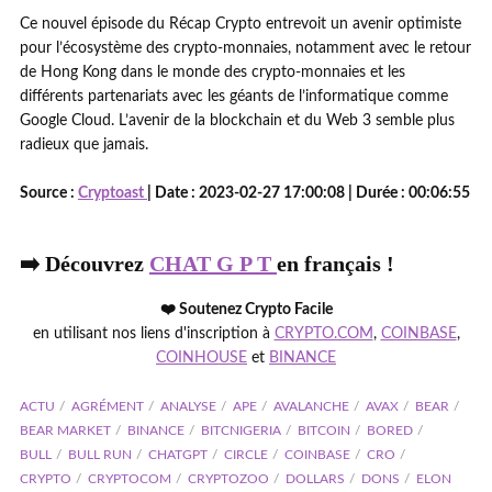
Ce nouvel épisode du Récap Crypto entrevoit un avenir optimiste
pour l’écosystème des crypto-monnaies, notamment avec le retour
de Hong Kong dans le monde des crypto-monnaies et les
différents partenariats avec les géants de l’informatique comme
Google Cloud. L’avenir de la blockchain et du Web 3 semble plus
radieux que jamais.
Source :
Cryptoast
| Date : 2023-02-27 17:00:08 | Durée : 00:06:55
➡️ Découvrez
CHAT G P T
en français !
❤️ Soutenez Crypto Facile
en utilisant nos liens d'inscription à
CRYPTO.COM
,
COINBASE
,
COINHOUSE
et
BINANCE
ACTU
AGRÉMENT
ANALYSE
APE
AVALANCHE
AVAX
BEAR
BEAR MARKET
BINANCE
BITCNIGERIA
BITCOIN
BORED
BULL
BULL RUN
CHATGPT
CIRCLE
COINBASE
CRO
CRYPTO
CRYPTOCOM
CRYPTOZOO
DOLLARS
DONS
ELON