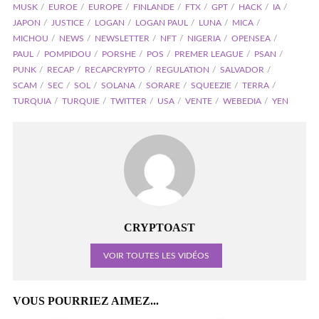
MUSK
EUROE
EUROPE
FINLANDE
FTX
GPT
HACK
IA
JAPON
JUSTICE
LOGAN
LOGAN PAUL
LUNA
MICA
MICHOU
NEWS
NEWSLETTER
NFT
NIGERIA
OPENSEA
PAUL
POMPIDOU
PORSHE
POS
PREMER LEAGUE
PSAN
PUNK
RECAP
RECAPCRYPTO
REGULATION
SALVADOR
SCAM
SEC
SOL
SOLANA
SORARE
SQUEEZIE
TERRA
TURQUIA
TURQUIE
TWITTER
USA
VENTE
WEBEDIA
YEN
CRYPTOAST
VOIR TOUTES LES VIDÉOS
VOUS POURRIEZ AIMEZ...