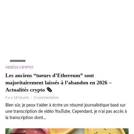
accéder aux portefeuilles.
Cryptoast - Le média Crypto
il y a 3 jours
7
REGARDEZ PLUS
MODE CINÉMA
COMMENTAIRES
TARD
VIDEO
VIDÉOS CRYPTO
Les anciens “tueurs d’Ethereum” sont
majoritairement laissés à l’abandon en 2026 –
Actualités crypto 🗞️
il y a 18 heures
3 commentaires
Bien sûr, je peux t’aider à écrire un résumé journalistique basé sur
une transcription de vidéo YouTube. Cependant, je n’ai pas accès à
la transcription dont...