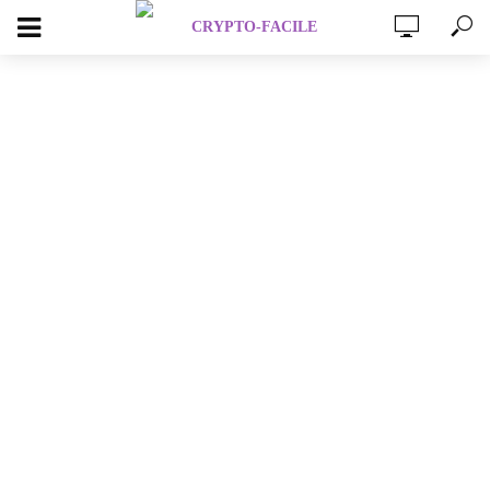
VIDÉOS CRYPTO
Les anciens “tueurs d’Ethereum” sont
majoritairement laissés à l’abandon en 2026
– Actualités crypto 🗞️
Journal du Coin
il y a 18 heures