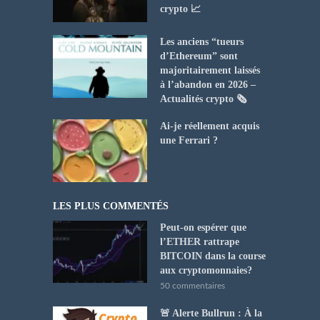
crypto 📈
Les anciens “tueurs
d’Ethereum” sont
majoritairement laissés
à l’abandon en 2026 –
Actualités crypto 🗞️
Ai-je réellement acquis
une Ferrari ?
LES PLUS COMMENTÉS
Peut-on espérer que
l’ETHER rattrape
BITCOIN dans la course
aux cryptomonnaies?
50 commentaires
🚨 Alerte Bullrun : À la