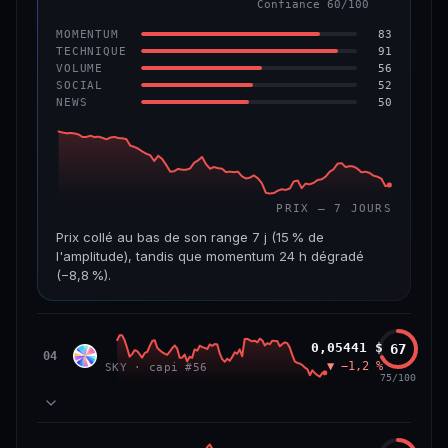
Confiance 60/100
−6,2 %
−22,2 %
83
MOMENTUM
VS ATH
RANG CAPI.
91
TECHNIQUE
−96,6 %
#143
56
VOLUME
52
SOCIAL
50
NEWS
69/100
CONFIANCE
PRIX — 7 JOURS
Prix collé au bas de son range 7 j (15 % de
l'amplitude), tandis que momentum 24 h dégradé
(−8,8 %).
CAP. MARCHÉ
VOLUME 24 H
508 M$
8,7 M$
Sky
0,05441 $
67
SKY
04
▼ −1,2 %
SKY · capi #56
VAR. 7 J
VAR. 30 J
75/100
−19,4 %
−28,6 %
VS ATH
RANG CAPI.
78
MOMENTUM