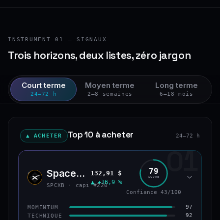
INSTRUMENT 01 — SIGNAUX
Trois horizons, deux listes, zéro jargon
Court terme
Moyen terme
Long terme
24–72 h
2–8 semaines
6–18 mois
Top 10 à acheter
▲ ACHETER
24–72 h
01
79
SpaceX (bStocks Tokenized Stock)
132,91 $
SPCX
SCORE
▲ +16,9 %
SPCXB · capi #220
Confiance 43/100
97
MOMENTUM
92
TECHNIQUE