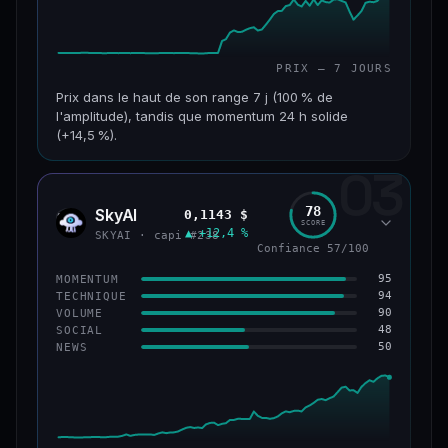
PRIX — 7 JOURS
Prix dans le haut de son range 7 j (100 % de
l'amplitude), tandis que momentum 24 h solide
(+14,5 %).
03
CAP. MARCHÉ
VOLUME 24 H
152 M$
34,0 M$
78
SkyAI
0,1143 $
SKYA
SCORE
▲ +12,4 %
VAR. 7 J
VAR. 30 J
SKYAI · capi #238
Confiance 57/100
+226,0 %
+211,4 %
95
MOMENTUM
VS ATH
RANG CAPI.
94
TECHNIQUE
−3,2 %
#193
90
VOLUME
48
SOCIAL
50
NEWS
50/100
CONFIANCE