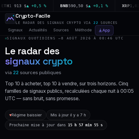
TH
1 913 $
▲ +0,5 %
BNB
590,50 $
▲ +0,1 %
XRP
1,02 $
Crypto-Facile
LE RADAR DES SIGNAUX CRYPTO VIA
22
SOURCES
Signaux
Actualités
Sources
Méthode
App
SIGNAUX QUOTIDIENS —
8 AOÛT 2026 À 00:46 UTC
Le radar des
signaux crypto
via
22
sources publiques
Top 10 à acheter, top 10 à vendre, sur trois horizons. Cinq
familles de signaux publics, recalculées chaque nuit à 00:05
UTC — sans bruit, sans promesse.
Régime baissier
Mis à jour il y a 7 h
▼
Prochaine mise à jour dans
15 h 57 min 55 s