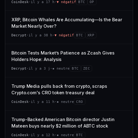
CoinDesk
·
il y a 17 h
·
▼ négatif
BTC
OP
−0,1 %
+0,1 %
CAP. MARCHÉ
VOLUME 24 H
VS ATH
RANG CAPI.
477 M$
1 464 $
XRP, Bitcoin Whales Are Accumulating—Is the Bear
−0,1 %
#29
Market Nearly Over?
VAR. 7 J
VAR. 30 J
65/100
CONFIANCE
Decrypt
·
il y a 38 h
·
▼ négatif
BTC
XRP
+0,6 %
−3,6 %
VS ATH
RANG CAPI.
Bitcoin Tests Market’s Patience as Zcash Gives
−94,7 %
#102
Holders Hope: Analysis
66/100
CONFIANCE
Decrypt
·
il y a 3 j
·
▪ neutre
BTC
ZEC
Trump Media pulls back from crypto, scraps
Crypto.com's CRO token treasury deal
CoinDesk
·
il y a 11 h
·
▪ neutre
CRO
Trump-Backed American Bitcoin director Justin
Mateen buys nearly $2 million of ABTC stock
CoinDesk
·
il y a 12 h
·
▪ neutre
BTC