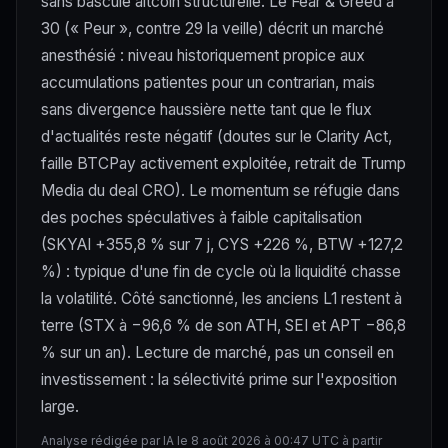
sans bascule altcoin structurelle. Le Fear & Greed à
30 (« Peur », contre 29 la veille) décrit un marché
anesthésié : niveau historiquement propice aux
accumulations patientes pour un contrarian, mais
sans divergence haussière nette tant que le flux
d'actualités reste négatif (doutes sur le Clarity Act,
faille BTCPay activement exploitée, retrait de Trump
Media du deal CRO). Le momentum se réfugie dans
des poches spéculatives à faible capitalisation
(SKYAI +355,8 % sur 7 j, CYS +226 %, BTW +127,2
%) : typique d'une fin de cycle où la liquidité chasse
la volatilité. Côté sanctionné, les anciens L1 restent à
terre (STX à −96,6 % de son ATH, SEI et APT −86,8
% sur un an). Lecture de marché, pas un conseil en
investissement : la sélectivité prime sur l'exposition
large.
Analyse rédigée par IA le 8 août 2026 à 00:47 UTC à partir