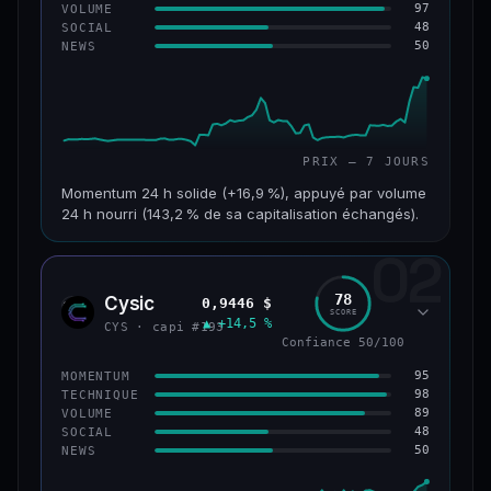
97
VOLUME
48
SOCIAL
50
NEWS
PRIX — 7 JOURS
Momentum 24 h solide (+16,9 %), appuyé par volume
24 h nourri (143,2 % de sa capitalisation échangés).
02
CAP. MARCHÉ
VOLUME 24 H
125 M$
179 M$
78
Cysic
0,9446 $
CYS
SCORE
▲ +14,5 %
VAR. 7 J
VAR. 30 J
CYS · capi #193
+24,2 %
−10,2 %
Confiance 50/100
95
MOMENTUM
VS ATH
RANG CAPI.
98
TECHNIQUE
−42,1 %
#220
89
VOLUME
48
SOCIAL
50
NEWS
43/100
CONFIANCE