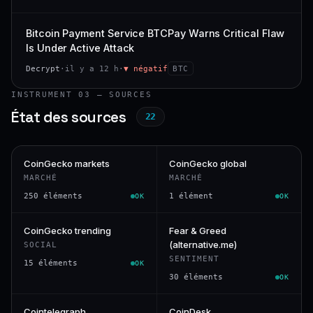
Bitcoin Payment Service BTCPay Warns Critical Flaw
Is Under Active Attack
Decrypt
·
il y a 12 h
·
▼ négatif
BTC
INSTRUMENT 03 — SOURCES
État des sources
22
CoinGecko markets
CoinGecko global
MARCHÉ
MARCHÉ
250 éléments
1 élément
OK
OK
CoinGecko trending
Fear & Greed
(alternative.me)
SOCIAL
SENTIMENT
15 éléments
OK
30 éléments
OK
Cointelegraph
CoinDesk