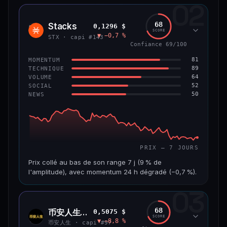
02
CAP. MARCHÉ
VOLUME 24 H
1,2 Md$
10,7 M$
68
Stacks
0,1296 $
STX
SCORE
▼ −0,7 %
VAR. 7 J
VAR. 30 J
STX · capi #143
−8,0 %
−9,9 %
Confiance 69/100
81
MOMENTUM
VS ATH
RANG CAPI.
89
TECHNIQUE
−55,9 %
#58
64
VOLUME
52
SOCIAL
50
NEWS
66/100
CONFIANCE
PRIX — 7 JOURS
Prix collé au bas de son range 7 j (9 % de
l'amplitude), avec momentum 24 h dégradé (−0,7 %).
03
CAP. MARCHÉ
VOLUME 24 H
241 M$
4,5 M$
68
币安人生 (BinanceLife)
0,5075 $
币安
SCORE
▼ −8,8 %
人生
VAR. 7 J
VAR. 30 J
币安人生 · capi #97